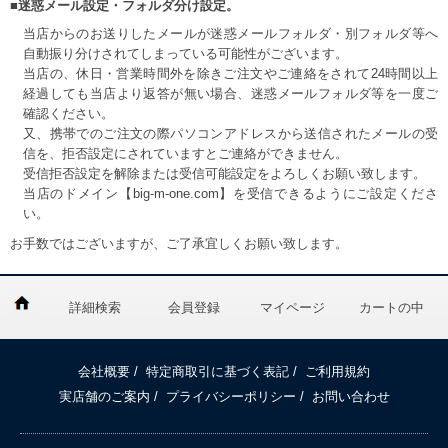
■迷惑メール設定・フォルダ分け設定。
当店からのお送りしたメールが迷惑メールフォルダ・別フォルダ等へ
自動振り分けされてしまっている可能性がございます。
当店の、休日・営業時間外を除きご注文やご連絡をされて24時間以上
経過しても当店より返答が無い場合、迷惑メールフォルダ等を一度ご
確認ください。
又、携帯でのご注文の際パソコンアドレスから送信されたメールの受
信を、拒否設定にされていますとご連絡ができません。
受信拒否設定を解除または受信可能設定をよろしくお願い致します。
当店のドメイン【big-m-one.com】を受信できるようにご設定くださ
い。
お手数ではございますが、ご了承宜しくお願い致します。
詳細検索
会員登録
マイページ
カートの中
会社概要
/
特定商取引に基づく表記
/
ご利用規約
実店舗のご案内
/
プライバシーポリシー
/
お問い合わせ