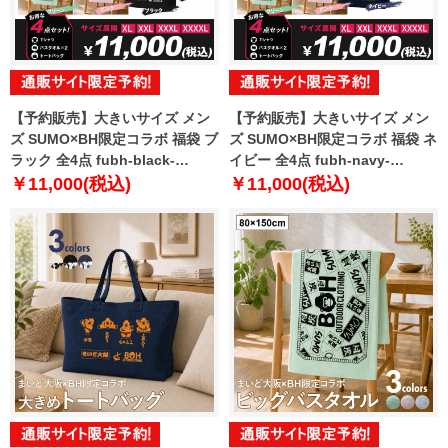
【予約販売】大きいサイズ メン
【予約販売】大きいサイズ メン
ズ SUMO×BH限定コラボ 福袋 ブ
ズ SUMO×BH限定コラボ 福袋 ネ
ラック 全4点 fubh-black-
イビー 全4点 fubh-navy-
sumo999-b【10月下旬発送予
sumo999-b【10月下旬発送予
￥11,000(税込)
￥11,000(税込)
定】
定】