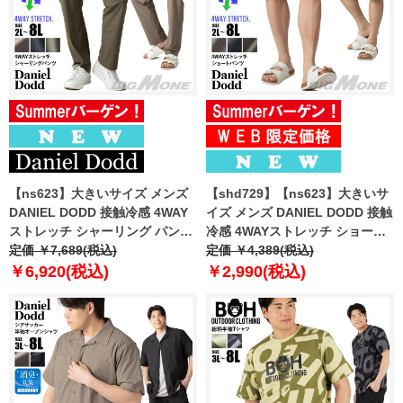
【ns623】大きいサイズ メンズ
【shd729】【ns623】大きいサ
DANIEL DODD 接触冷感 4WAY
イズ メンズ DANIEL DODD 接触
ストレッチ シャーリング パンツ
冷感 4WAYストレッチ ショーツ
春夏新作 azp260201201t
定価 ￥7,689(税込)
ショートパンツ ハーフパンツ 春
定価 ￥4,389(税込)
【fre】
夏新作 azsp-260204 【fre】
￥6,920(税込)
￥2,990(税込)