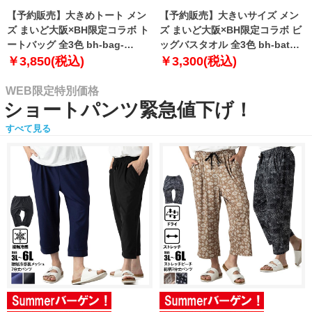
【予約販売】大きめトート メン
【予約販売】大きいサイズ メン
ズ まいど大阪×BH限定コラボ ト
ズ まいど大阪×BH限定コラボ ビ
ートバッグ 全3色 bh-bag-
ッグバスタオル 全3色 bh-bath-
sumo999【10月下旬発送予定】
sumo999【10月下旬発送予定】
￥3,850(税込)
￥3,300(税込)
WEB限定特別価格
ショートパンツ緊急値下げ！
すべて見る