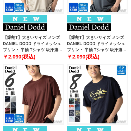
【爆割T】大きいサイズ メンズ
【爆割T】大きいサイズ メンズ
DANIEL DODD ドライメッシュ
DANIEL DODD ドライメッシュ
プリント 半袖 Tシャツ 吸汗速乾
プリント 半袖 Tシャツ 吸汗速乾
春夏新作 tjt-2602dry3 【fre】
春夏新作 tjt-2602dry4 【fre】
￥2,090(税込)
￥2,090(税込)