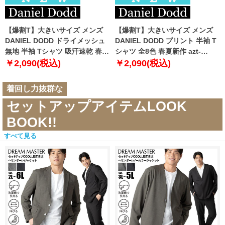
【爆割T】大きいサイズ メンズ
【爆割T】大きいサイズ メンズ
DANIEL DODD ドライメッシュ
DANIEL DODD プリント 半袖 T
無地 半袖 Tシャツ 吸汗速乾 春夏
シャツ 全8色 春夏新作 azt-
新作 tjt-2602dry5 【fre】
2602pt5 【fre】
￥2,090(税込)
￥2,090(税込)
着回し力抜群な
セットアップアイテムLOOK
BOOK!!
すべて見る