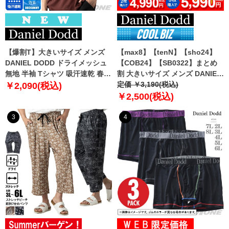
【爆割T】大きいサイズ メンズ
【max8】【tenN】【sho24】
DANIEL DODD ドライメッシュ
【COB24】【SB0322】まとめ
無地 半袖 Tシャツ 吸汗速乾 春夏
割 大きいサイズ メンズ DANIEL
新作 tjt-2602dry5 【fre】
DODD 吸汗速乾 半袖 無地 スポ
定価 ￥3,190(税込)
￥2,090(税込)
ーツ ポロシャツ azpr-009008h
￥2,500(税込)
【fre】
3
4