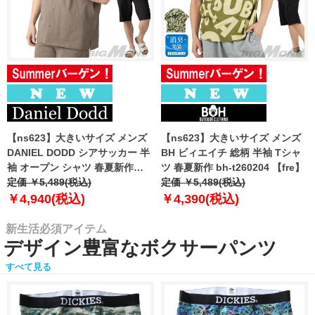
【ns623】大きいサイズ メンズ
【ns623】大きいサイズ メンズ
DANIEL DODD シアサッカー 半
BH ビィエイチ 総柄 半袖 Tシャ
袖 オープン シャツ 春夏新作
ツ 春夏新作 bh-t260204 【fre】
azsh-260213 【fre】
定価 ￥5,489(税込)
定価 ￥5,489(税込)
￥4,940(税込)
￥4,390(税込)
新生活必須アイテム
デザイン豊富なボクサーパンツ
すべて見る