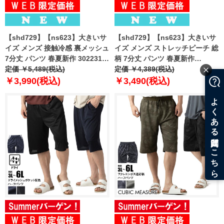
【shd729】【ns623】大きいサ
【shd729】【ns623】大きいサ
イズ メンズ 接触冷感 裏メッシュ
イズ メンズ ストレッチピーチ 総
7分丈 パンツ 春夏新作 302231az
柄 7分丈 パンツ 春夏新作
【fre】
定価 ￥5,489(税込)
302249az 【fre】
定価 ￥4,389(税込)
￥3,990(税込)
￥3,490(税込)