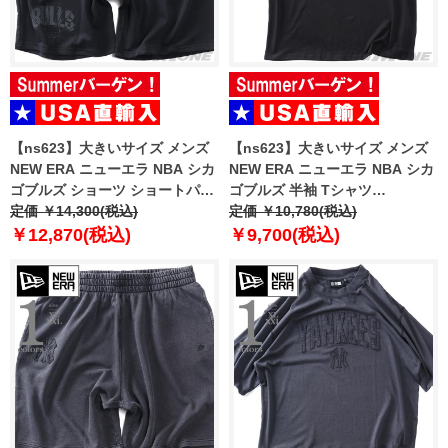
【ns623】大きいサイズ メンズ
【ns623】大きいサイズ メンズ
NEW ERA ニューエラ NBA シカ
NEW ERA ニューエラ NBA シカ
ゴブルズ ショーツ ショートパン
ゴブルズ 半袖 Tシャツ
ツ ハーフパンツ NBA CHICAGO
定価 ￥14,300(税込)
CHICAGO BULLS NBA BLACK
定価 ￥10,780(税込)
BULLS BLACK SHORTS USA直
OVERSIZED T-SHIRT USA直輸
￥12,870(税込)
￥9,700(税込)
輸入 60771533
入 60771523