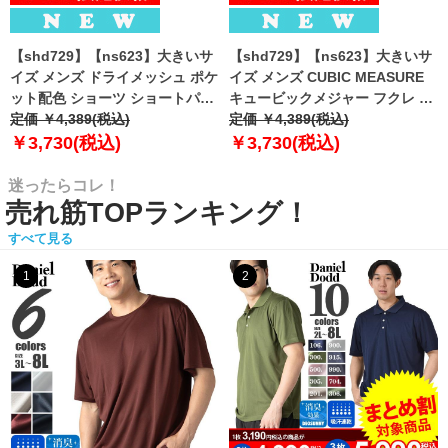
【shd729】【ns623】大きいサ
【shd729】【ns623】大きいサ
イズ メンズ ドライメッシュ ポケ
イズ メンズ CUBIC MEASURE
ット配色 ショーツ ショートパン
キュービックメジャー フクレ エ
ツ ハーフパンツ 春夏新作
定価 ￥4,389(税込)
ンボス 迷彩柄 ショーツ ショート
定価 ￥4,389(税込)
302252az 【fre】
パンツ ハーフパンツ 春夏新作
￥3,730(税込)
￥3,730(税込)
6753-384z 【fre】
迷ったらコレ！
売れ筋TOPランキング！
すべて見る
1
2