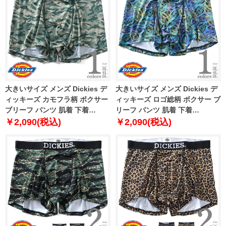
大きいサイズ メンズ Dickies デ
大きいサイズ メンズ Dickies デ
ィッキーズ カモフラ柄 ボクサー
ィッキーズ ロゴ総柄 ボクサー ブ
ブリーフ パンツ 肌着 下着
リーフ パンツ 肌着 下着
80212600
80212700
￥2,090(税込)
￥2,090(税込)