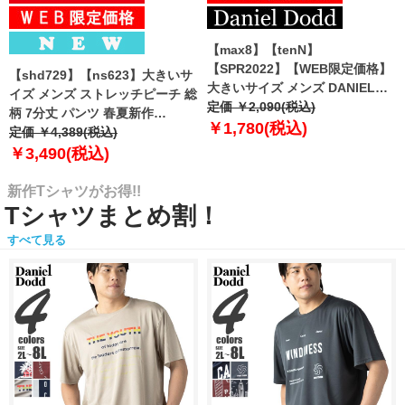
【max8】【tenN】
【SPR2022】【WEB限定価格】
【shd729】【ns623】大きいサ
大きいサイズ メンズ DANIEL
イズ メンズ ストレッチピーチ 総
DODD 吸汗速乾 前開き ボクサー
定価 ￥2,090(税込)
柄 7分丈 パンツ 春夏新作
パンツ カラーステッチ ボクサー
￥1,780(税込)
302249az 【fre】
定価 ￥4,389(税込)
ブリーフ 3枚セット インナー 肌
￥3,490(税込)
着 下着 まとめ買い azup-2101
【uk0312】
新作Tシャツがお得!!
Tシャツまとめ割！
すべて見る