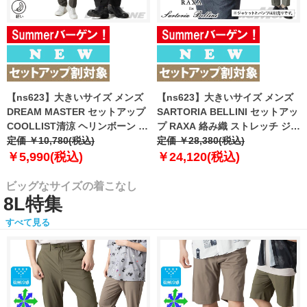
【ns623】大きいサイズ メンズ
【ns623】大きいサイズ メンズ
DREAM MASTER セットアップ
SARTORIA BELLINI セットアッ
COOLLIST清涼 ヘリンボーン ス
プ RAXA 絡み織 ストレッチ ジャ
トレッチ パンツ 軽量 ウォッシャ
定価 ￥10,780(税込)
ケット 春夏新作 tzjk-33b
定価 ￥28,380(税込)
ブル スマリラ 春夏新作
【fre】
￥5,990(税込)
￥24,120(税込)
azs26181-sp 【fre】
ビッグなサイズの着こなし
8L特集
すべて見る