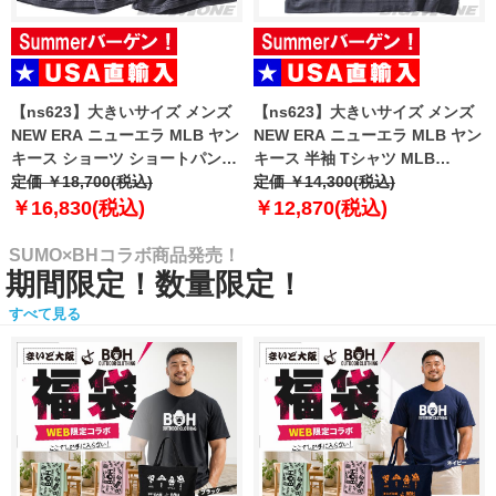
【ns623】大きいサイズ メンズ
【ns623】大きいサイズ メンズ
NEW ERA ニューエラ MLB ヤン
NEW ERA ニューエラ MLB ヤン
キース ショーツ ショートパンツ
キース 半袖 Tシャツ MLB
ハーフパンツ MLB WASHED
定価 ￥18,700(税込)
WASHED NEW YORK YANKEES
定価 ￥14,300(税込)
NEW YORK YANKEES T-SHIRT
T-SHIRT USA直輸入 60771645
￥16,830(税込)
￥12,870(税込)
USA直輸入 60771649
SUMO×BHコラボ商品発売！
期間限定！数量限定！
すべて見る