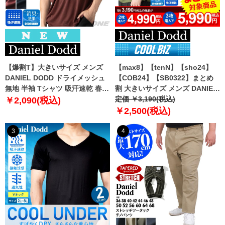
【爆割T】大きいサイズ メンズ
【max8】【tenN】【sho24】
DANIEL DODD ドライメッシュ
【COB24】【SB0322】まとめ
無地 半袖 Tシャツ 吸汗速乾 春夏
割 大きいサイズ メンズ DANIEL
新作 tjt-2602dry5 【fre】
DODD 吸汗速乾 半袖 無地 スポ
定価 ￥3,190(税込)
￥2,090(税込)
ーツ ポロシャツ azpr-009008h
￥2,500(税込)
【fre】
3
4