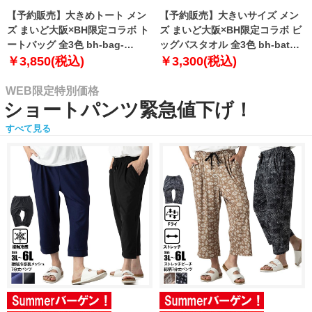
【予約販売】大きめトート メン
【予約販売】大きいサイズ メン
ズ まいど大阪×BH限定コラボ ト
ズ まいど大阪×BH限定コラボ ビ
ートバッグ 全3色 bh-bag-
ッグバスタオル 全3色 bh-bath-
sumo999【10月下旬発送予定】
sumo999【10月下旬発送予定】
￥3,850(税込)
￥3,300(税込)
WEB限定特別価格
ショートパンツ緊急値下げ！
すべて見る