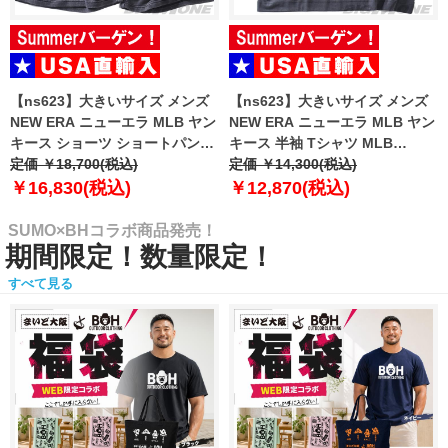
【ns623】大きいサイズ メンズ
【ns623】大きいサイズ メンズ
NEW ERA ニューエラ MLB ヤン
NEW ERA ニューエラ MLB ヤン
キース ショーツ ショートパンツ
キース 半袖 Tシャツ MLB
ハーフパンツ MLB WASHED
定価 ￥18,700(税込)
WASHED NEW YORK YANKEES
定価 ￥14,300(税込)
NEW YORK YANKEES T-SHIRT
T-SHIRT USA直輸入 60771645
￥16,830(税込)
￥12,870(税込)
USA直輸入 60771649
SUMO×BHコラボ商品発売！
期間限定！数量限定！
すべて見る