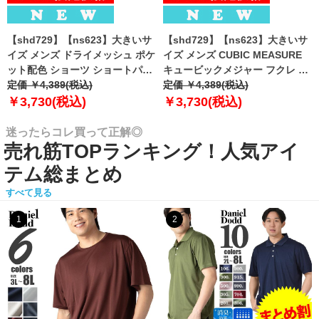
【shd729】【ns623】大きいサ
【shd729】【ns623】大きいサ
イズ メンズ ドライメッシュ ポケ
イズ メンズ CUBIC MEASURE
ット配色 ショーツ ショートパン
キュービックメジャー フクレ エ
ツ ハーフパンツ 春夏新作
定価 ￥4,389(税込)
ンボス 迷彩柄 ショーツ ショート
定価 ￥4,389(税込)
302252az 【fre】
パンツ ハーフパンツ 春夏新作
￥3,730(税込)
￥3,730(税込)
6753-384z 【fre】
迷ったらコレ買って正解◎
売れ筋TOPランキング！人気アイ
テム総まとめ
すべて見る
1
2