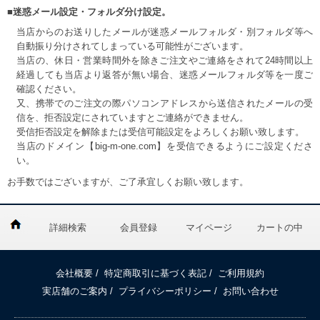
■迷惑メール設定・フォルダ分け設定。
当店からのお送りしたメールが迷惑メールフォルダ・別フォルダ等へ
自動振り分けされてしまっている可能性がございます。
当店の、休日・営業時間外を除きご注文やご連絡をされて24時間以上
経過しても当店より返答が無い場合、迷惑メールフォルダ等を一度ご
確認ください。
又、携帯でのご注文の際パソコンアドレスから送信されたメールの受
信を、拒否設定にされていますとご連絡ができません。
受信拒否設定を解除または受信可能設定をよろしくお願い致します。
当店のドメイン【big-m-one.com】を受信できるようにご設定くださ
い。
お手数ではございますが、ご了承宜しくお願い致します。
詳細検索
会員登録
マイページ
カートの中
会社概要
/
特定商取引に基づく表記
/
ご利用規約
実店舗のご案内
/
プライバシーポリシー
/
お問い合わせ