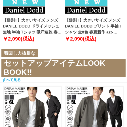
【爆割T】大きいサイズ メンズ
【爆割T】大きいサイズ メンズ
DANIEL DODD ドライメッシュ
DANIEL DODD プリント 半袖 T
無地 半袖 Tシャツ 吸汗速乾 春夏
シャツ 全8色 春夏新作 azt-
新作 tjt-2602dry5 【fre】
2602pt5 【fre】
￥2,090(税込)
￥2,090(税込)
着回し力抜群な
セットアップアイテムLOOK
BOOK!!
すべて見る