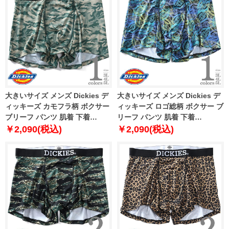
大きいサイズ メンズ Dickies デ
大きいサイズ メンズ Dickies デ
ィッキーズ カモフラ柄 ボクサー
ィッキーズ ロゴ総柄 ボクサー ブ
ブリーフ パンツ 肌着 下着
リーフ パンツ 肌着 下着
80212600
80212700
￥2,090(税込)
￥2,090(税込)