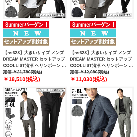
【ns623】大きいサイズ メンズ
【ns623】大きいサイズ メンズ
DREAM MASTER セットアップ
DREAM MASTER セットアップ
COOLLIST清涼 ヘリンボーン ス
COOLLIST清涼 ヘリンボーン ス
トレッチ ジャケット 軽量 ウォッ
定価 ￥21,780(税込)
トレッチ ノーカラー ジャケット
定価 ￥12,980(税込)
シャブル スマリラ 春夏新作
軽量 ウォッシャブル スマリラ 春
￥18,510(税込)
￥11,030(税込)
azs26181-sj 【fre】
夏新作 azs26181-sjn 【fre】