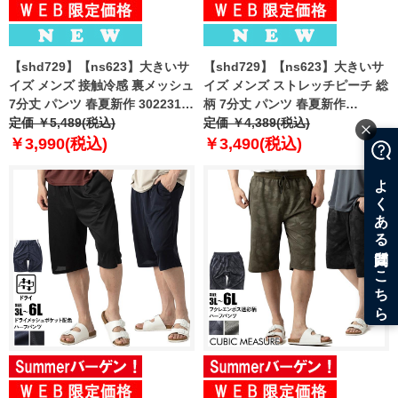
【shd729】【ns623】大きいサ
【shd729】【ns623】大きいサ
イズ メンズ 接触冷感 裏メッシュ
イズ メンズ ストレッチピーチ 総
7分丈 パンツ 春夏新作 302231az
柄 7分丈 パンツ 春夏新作
【fre】
定価 ￥5,489(税込)
302249az 【fre】
定価 ￥4,389(税込)
￥3,990(税込)
￥3,490(税込)