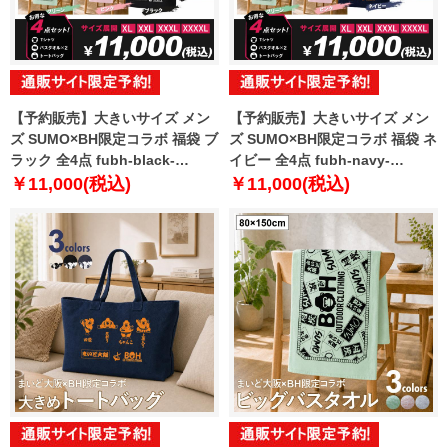
【予約販売】大きいサイズ メン
【予約販売】大きいサイズ メン
ズ SUMO×BH限定コラボ 福袋 ブ
ズ SUMO×BH限定コラボ 福袋 ネ
ラック 全4点 fubh-black-
イビー 全4点 fubh-navy-
sumo999-b【10月下旬発送予
sumo999-b【10月下旬発送予
￥11,000(税込)
￥11,000(税込)
定】
定】