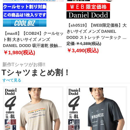
【sh0519】【WEB限定価格】大
きいサイズ メンズ DANIEL
【max8】【COB24】クールセッ
DODD ストレッチ ツータック チ
ト割 大きいサイズ メンズ
ノ パンツ チノパン テーパード
定価 ￥4,389(税込)
DANIEL DODD 吸汗速乾 接触涼
azp-210102
￥3,490(税込)
感 Vネック 半袖 クールアンダー
￥1,980(税込)
インナー 肌着 下着 1枚入り azu-
2101
新作Tシャツがお得!!
Tシャツまとめ割！
すべて見る