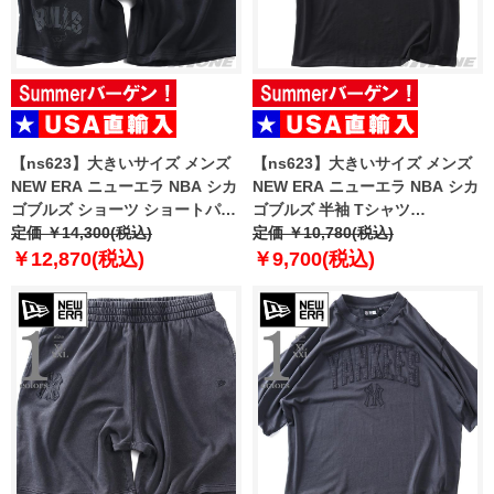
【ns623】大きいサイズ メンズ
【ns623】大きいサイズ メンズ
NEW ERA ニューエラ NBA シカ
NEW ERA ニューエラ NBA シカ
ゴブルズ ショーツ ショートパン
ゴブルズ 半袖 Tシャツ
ツ ハーフパンツ NBA CHICAGO
定価 ￥14,300(税込)
CHICAGO BULLS NBA BLACK
定価 ￥10,780(税込)
BULLS BLACK SHORTS USA直
OVERSIZED T-SHIRT USA直輸
￥12,870(税込)
￥9,700(税込)
輸入 60771533
入 60771523