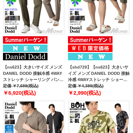
【ns623】大きいサイズ メンズ
【shd729】【ns623】大きいサ
DANIEL DODD 接触冷感 4WAY
イズ メンズ DANIEL DODD 接触
ストレッチ シャーリング パンツ
冷感 4WAYストレッチ ショーツ
春夏新作 azp260201201t
定価 ￥7,689(税込)
ショートパンツ ハーフパンツ 春
定価 ￥4,389(税込)
【fre】
夏新作 azsp-260204 【fre】
￥6,920(税込)
￥2,990(税込)