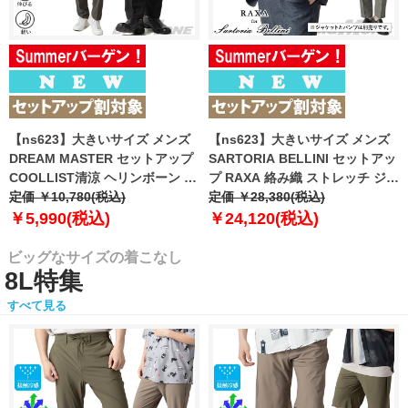
【ns623】大きいサイズ メンズ
【ns623】大きいサイズ メンズ
DREAM MASTER セットアップ
SARTORIA BELLINI セットアッ
COOLLIST清涼 ヘリンボーン ス
プ RAXA 絡み織 ストレッチ ジャ
トレッチ パンツ 軽量 ウォッシャ
定価 ￥10,780(税込)
ケット 春夏新作 tzjk-33b
定価 ￥28,380(税込)
ブル スマリラ 春夏新作
【fre】
￥5,990(税込)
￥24,120(税込)
azs26181-sp 【fre】
ビッグなサイズの着こなし
8L特集
すべて見る