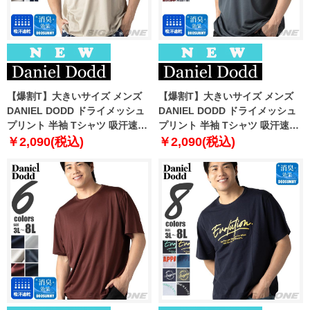
【爆割T】大きいサイズ メンズ
【爆割T】大きいサイズ メンズ
DANIEL DODD ドライメッシュ
DANIEL DODD ドライメッシュ
プリント 半袖 Tシャツ 吸汗速乾
プリント 半袖 Tシャツ 吸汗速乾
春夏新作 tjt-2602dry3 【fre】
春夏新作 tjt-2602dry4 【fre】
￥2,090(税込)
￥2,090(税込)