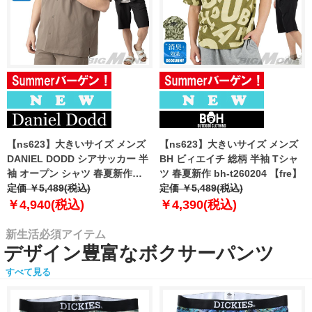
【ns623】大きいサイズ メンズ
【ns623】大きいサイズ メンズ
DANIEL DODD シアサッカー 半
BH ビィエイチ 総柄 半袖 Tシャ
袖 オープン シャツ 春夏新作
ツ 春夏新作 bh-t260204 【fre】
azsh-260213 【fre】
定価 ￥5,489(税込)
定価 ￥5,489(税込)
￥4,940(税込)
￥4,390(税込)
新生活必須アイテム
デザイン豊富なボクサーパンツ
すべて見る