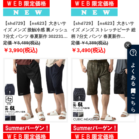
【shd729】【ns623】大きいサ
【shd729】【ns623】大きいサ
イズ メンズ 接触冷感 裏メッシュ
イズ メンズ ストレッチピーチ 総
7分丈 パンツ 春夏新作 302231az
柄 7分丈 パンツ 春夏新作
【fre】
定価 ￥5,489(税込)
302249az 【fre】
定価 ￥4,389(税込)
￥3,990(税込)
￥3,490(税込)