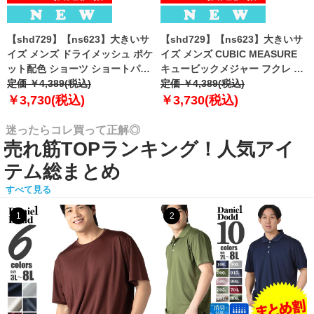
【shd729】【ns623】大きいサ
【shd729】【ns623】大きいサ
イズ メンズ ドライメッシュ ポケ
イズ メンズ CUBIC MEASURE
ット配色 ショーツ ショートパン
キュービックメジャー フクレ エ
ツ ハーフパンツ 春夏新作
定価 ￥4,389(税込)
ンボス 迷彩柄 ショーツ ショート
定価 ￥4,389(税込)
302252az 【fre】
パンツ ハーフパンツ 春夏新作
￥3,730(税込)
￥3,730(税込)
6753-384z 【fre】
迷ったらコレ買って正解◎
売れ筋TOPランキング！人気アイ
テム総まとめ
すべて見る
1
2