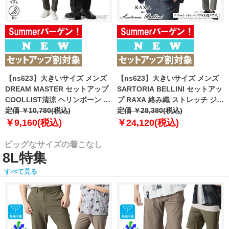
【ns623】大きいサイズ メンズ
【ns623】大きいサイズ メンズ
DREAM MASTER セットアップ
SARTORIA BELLINI セットアッ
COOLLIST清涼 ヘリンボーン ス
プ RAXA 絡み織 ストレッチ ジャ
トレッチ パンツ 軽量 ウォッシャ
定価 ￥10,780(税込)
ケット 春夏新作 tzjk-33b
定価 ￥28,380(税込)
ブル スマリラ 春夏新作
【fre】
￥9,160(税込)
￥24,120(税込)
azs26181-sp 【fre】
ビッグなサイズの着こなし
8L特集
すべて見る