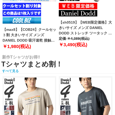
【sh0519】【WEB限定価格】大
きいサイズ メンズ DANIEL
【max8】【COB24】クールセッ
DODD ストレッチ ツータック チ
ト割 大きいサイズ メンズ
ノ パンツ チノパン テーパード
定価 ￥4,389(税込)
DANIEL DODD 吸汗速乾 接触涼
azp-210102
￥3,490(税込)
感 Vネック 半袖 クールアンダー
￥1,980(税込)
インナー 肌着 下着 1枚入り azu-
2101
新作Tシャツがお得!!
Tシャツまとめ割！
すべて見る