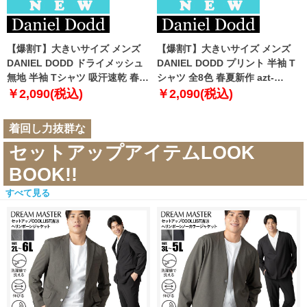
【爆割T】大きいサイズ メンズ
【爆割T】大きいサイズ メンズ
DANIEL DODD ドライメッシュ
DANIEL DODD プリント 半袖 T
無地 半袖 Tシャツ 吸汗速乾 春夏
シャツ 全8色 春夏新作 azt-
新作 tjt-2602dry5 【fre】
2602pt5 【fre】
￥2,090(税込)
￥2,090(税込)
着回し力抜群な
セットアップアイテムLOOK
BOOK!!
すべて見る