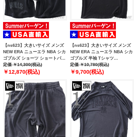
【ns623】大きいサイズ メンズ
【ns623】大きいサイズ メンズ
NEW ERA ニューエラ NBA シカ
NEW ERA ニューエラ NBA シカ
ゴブルズ ショーツ ショートパン
ゴブルズ 半袖 Tシャツ
ツ ハーフパンツ NBA CHICAGO
定価 ￥14,300(税込)
CHICAGO BULLS NBA BLACK
定価 ￥10,780(税込)
BULLS BLACK SHORTS USA直
OVERSIZED T-SHIRT USA直輸
￥12,870(税込)
￥9,700(税込)
輸入 60771533
入 60771523