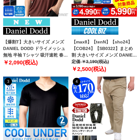
【爆割T】大きいサイズ メンズ
【max8】【tenN】【sho24】
DANIEL DODD ドライメッシュ
【COB24】【SB0322】まとめ
無地 半袖 Tシャツ 吸汗速乾 春夏
割 大きいサイズ メンズ DANIEL
新作 tjt-2602dry5 【fre】
DODD 吸汗速乾 半袖 無地 スポ
定価 ￥3,190(税込)
￥2,090(税込)
ーツ ポロシャツ azpr-009008h
￥2,500(税込)
【fre】
3
4