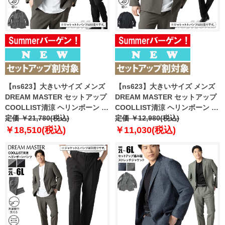
【ns623】大きいサイズ メンズ
【ns623】大きいサイズ メンズ
DREAM MASTER セットアップ
DREAM MASTER セットアップ
COOLLIST清涼 ヘリンボーン ス
COOLLIST清涼 ヘリンボーン ス
トレッチ ジャケット 軽量 ウォッ
定価 ￥21,780(税込)
トレッチ ノーカラー ジャケット
定価 ￥12,980(税込)
シャブル スマリラ 春夏新作
軽量 ウォッシャブル スマリラ 春
￥18,510(税込)
￥11,030(税込)
azs26181-sj 【fre】
夏新作 azs26181-sjn 【fre】