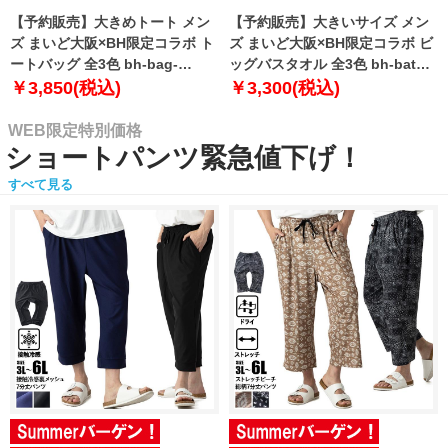
【予約販売】大きめトート メン
【予約販売】大きいサイズ メン
ズ まいど大阪×BH限定コラボ ト
ズ まいど大阪×BH限定コラボ ビ
ートバッグ 全3色 bh-bag-
ッグバスタオル 全3色 bh-bath-
sumo999【10月下旬発送予定】
sumo999【10月下旬発送予定】
￥3,850(税込)
￥3,300(税込)
WEB限定特別価格
ショートパンツ緊急値下げ！
すべて見る