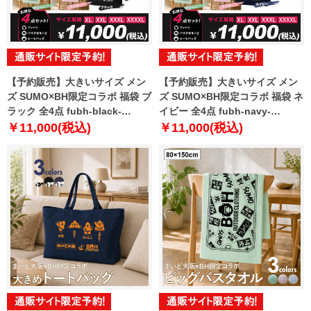
【予約販売】大きいサイズ メン
【予約販売】大きいサイズ メン
ズ SUMO×BH限定コラボ 福袋 ブ
ズ SUMO×BH限定コラボ 福袋 ネ
ラック 全4点 fubh-black-
イビー 全4点 fubh-navy-
sumo999-b【10月下旬発送予
sumo999-b【10月下旬発送予
￥11,000(税込)
￥11,000(税込)
定】
定】