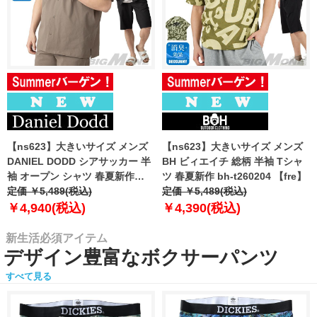
【ns623】大きいサイズ メンズ
【ns623】大きいサイズ メンズ
DANIEL DODD シアサッカー 半
BH ビィエイチ 総柄 半袖 Tシャ
袖 オープン シャツ 春夏新作
ツ 春夏新作 bh-t260204 【fre】
azsh-260213 【fre】
定価 ￥5,489(税込)
定価 ￥5,489(税込)
￥4,940(税込)
￥4,390(税込)
新生活必須アイテム
デザイン豊富なボクサーパンツ
すべて見る