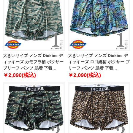
大きいサイズ メンズ Dickies デ
大きいサイズ メンズ Dickies デ
ィッキーズ カモフラ柄 ボクサー
ィッキーズ ロゴ総柄 ボクサー ブ
ブリーフ パンツ 肌着 下着
リーフ パンツ 肌着 下着
80212600
80212700
￥2,090(税込)
￥2,090(税込)