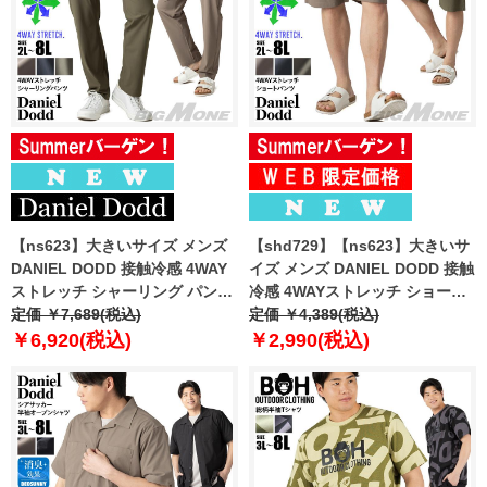
【ns623】大きいサイズ メンズ
【shd729】【ns623】大きいサ
DANIEL DODD 接触冷感 4WAY
イズ メンズ DANIEL DODD 接触
ストレッチ シャーリング パンツ
冷感 4WAYストレッチ ショーツ
春夏新作 azp260201201t
定価 ￥7,689(税込)
ショートパンツ ハーフパンツ 春
定価 ￥4,389(税込)
【fre】
夏新作 azsp-260204 【fre】
￥6,920(税込)
￥2,990(税込)