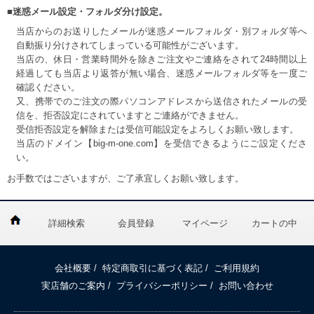
■迷惑メール設定・フォルダ分け設定。
当店からのお送りしたメールが迷惑メールフォルダ・別フォルダ等へ
自動振り分けされてしまっている可能性がございます。
当店の、休日・営業時間外を除きご注文やご連絡をされて24時間以上
経過しても当店より返答が無い場合、迷惑メールフォルダ等を一度ご
確認ください。
又、携帯でのご注文の際パソコンアドレスから送信されたメールの受
信を、拒否設定にされていますとご連絡ができません。
受信拒否設定を解除または受信可能設定をよろしくお願い致します。
当店のドメイン【big-m-one.com】を受信できるようにご設定くださ
い。
お手数ではございますが、ご了承宜しくお願い致します。
詳細検索
会員登録
マイページ
カートの中
会社概要
/
特定商取引に基づく表記
/
ご利用規約
実店舗のご案内
/
プライバシーポリシー
/
お問い合わせ