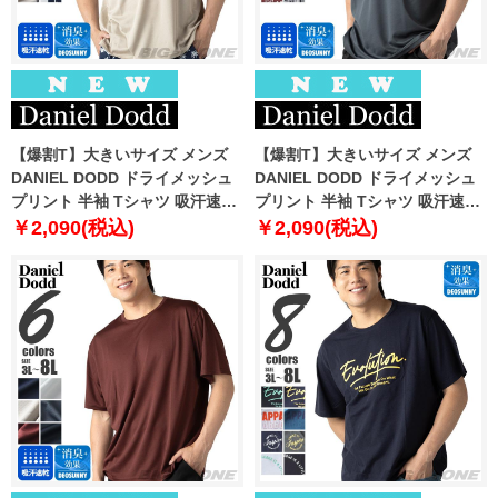
【爆割T】大きいサイズ メンズ
【爆割T】大きいサイズ メンズ
DANIEL DODD ドライメッシュ
DANIEL DODD ドライメッシュ
プリント 半袖 Tシャツ 吸汗速乾
プリント 半袖 Tシャツ 吸汗速乾
春夏新作 tjt-2602dry3 【fre】
春夏新作 tjt-2602dry4 【fre】
￥2,090(税込)
￥2,090(税込)