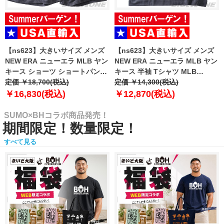
【ns623】大きいサイズ メンズ
【ns623】大きいサイズ メンズ
NEW ERA ニューエラ MLB ヤン
NEW ERA ニューエラ MLB ヤン
キース ショーツ ショートパンツ
キース 半袖 Tシャツ MLB
ハーフパンツ MLB WASHED
定価 ￥18,700(税込)
WASHED NEW YORK YANKEES
定価 ￥14,300(税込)
NEW YORK YANKEES T-SHIRT
T-SHIRT USA直輸入 60771645
￥16,830(税込)
￥12,870(税込)
USA直輸入 60771649
SUMO×BHコラボ商品発売！
期間限定！数量限定！
すべて見る