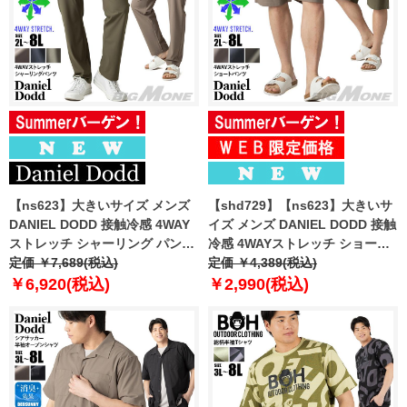
【ns623】大きいサイズ メンズ
【shd729】【ns623】大きいサ
DANIEL DODD 接触冷感 4WAY
イズ メンズ DANIEL DODD 接触
ストレッチ シャーリング パンツ
冷感 4WAYストレッチ ショーツ
春夏新作 azp260201201t
定価 ￥7,689(税込)
ショートパンツ ハーフパンツ 春
定価 ￥4,389(税込)
【fre】
夏新作 azsp-260204 【fre】
￥6,920(税込)
￥2,990(税込)