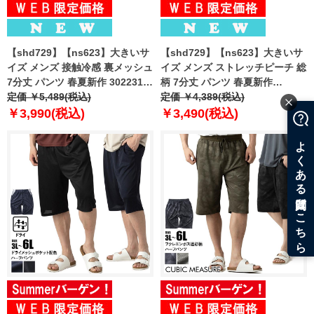
【shd729】【ns623】大きいサ
【shd729】【ns623】大きいサ
イズ メンズ 接触冷感 裏メッシュ
イズ メンズ ストレッチピーチ 総
7分丈 パンツ 春夏新作 302231az
柄 7分丈 パンツ 春夏新作
【fre】
定価 ￥5,489(税込)
302249az 【fre】
定価 ￥4,389(税込)
￥3,990(税込)
￥3,490(税込)