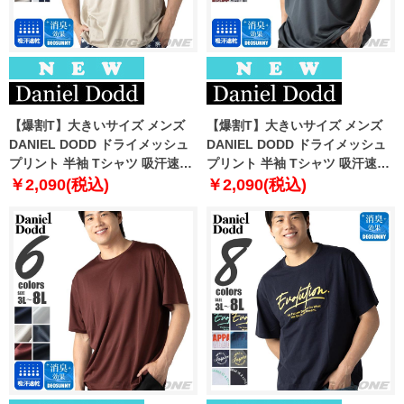
【爆割T】大きいサイズ メンズ
【爆割T】大きいサイズ メンズ
DANIEL DODD ドライメッシュ
DANIEL DODD ドライメッシュ
プリント 半袖 Tシャツ 吸汗速乾
プリント 半袖 Tシャツ 吸汗速乾
春夏新作 tjt-2602dry3 【fre】
春夏新作 tjt-2602dry4 【fre】
￥2,090(税込)
￥2,090(税込)