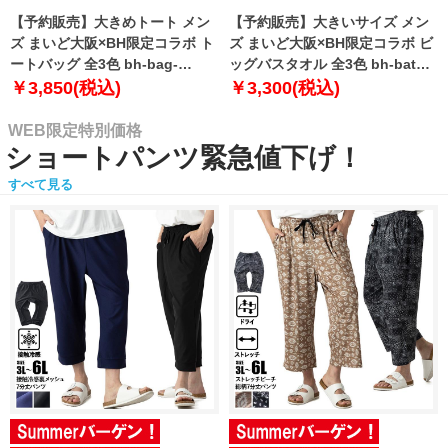
【予約販売】大きめトート メン
【予約販売】大きいサイズ メン
ズ まいど大阪×BH限定コラボ ト
ズ まいど大阪×BH限定コラボ ビ
ートバッグ 全3色 bh-bag-
ッグバスタオル 全3色 bh-bath-
sumo999【10月下旬発送予定】
sumo999【10月下旬発送予定】
￥3,850(税込)
￥3,300(税込)
WEB限定特別価格
ショートパンツ緊急値下げ！
すべて見る