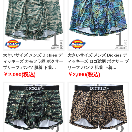
大きいサイズ メンズ Dickies デ
大きいサイズ メンズ Dickies デ
ィッキーズ カモフラ柄 ボクサー
ィッキーズ ロゴ総柄 ボクサー ブ
ブリーフ パンツ 肌着 下着
リーフ パンツ 肌着 下着
80212600
80212700
￥2,090(税込)
￥2,090(税込)