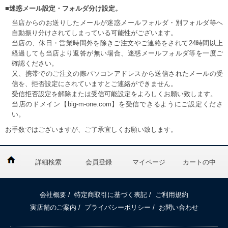
■迷惑メール設定・フォルダ分け設定。
当店からのお送りしたメールが迷惑メールフォルダ・別フォルダ等へ
自動振り分けされてしまっている可能性がございます。
当店の、休日・営業時間外を除きご注文やご連絡をされて24時間以上
経過しても当店より返答が無い場合、迷惑メールフォルダ等を一度ご
確認ください。
又、携帯でのご注文の際パソコンアドレスから送信されたメールの受
信を、拒否設定にされていますとご連絡ができません。
受信拒否設定を解除または受信可能設定をよろしくお願い致します。
当店のドメイン【big-m-one.com】を受信できるようにご設定くださ
い。
お手数ではございますが、ご了承宜しくお願い致します。
詳細検索
会員登録
マイページ
カートの中
会社概要
/
特定商取引に基づく表記
/
ご利用規約
実店舗のご案内
/
プライバシーポリシー
/
お問い合わせ