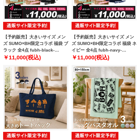
【予約販売】大きいサイズ メン
【予約販売】大きいサイズ メン
ズ SUMO×BH限定コラボ 福袋 ブ
ズ SUMO×BH限定コラボ 福袋 ネ
ラック 全4点 fubh-black-
イビー 全4点 fubh-navy-
sumo999-b【10月下旬発送予
sumo999-b【10月下旬発送予
￥11,000(税込)
￥11,000(税込)
定】
定】