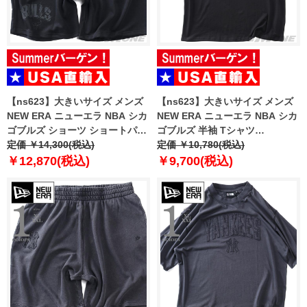
【ns623】大きいサイズ メンズ
【ns623】大きいサイズ メンズ
NEW ERA ニューエラ NBA シカ
NEW ERA ニューエラ NBA シカ
ゴブルズ ショーツ ショートパン
ゴブルズ 半袖 Tシャツ
ツ ハーフパンツ NBA CHICAGO
定価 ￥14,300(税込)
CHICAGO BULLS NBA BLACK
定価 ￥10,780(税込)
BULLS BLACK SHORTS USA直
OVERSIZED T-SHIRT USA直輸
￥12,870(税込)
￥9,700(税込)
輸入 60771533
入 60771523