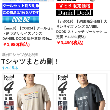
【sh0519】【WEB限定価格】大
きいサイズ メンズ DANIEL
【max8】【COB24】クールセッ
DODD ストレッチ ツータック チ
ト割 大きいサイズ メンズ
ノ パンツ チノパン テーパード
定価 ￥4,389(税込)
DANIEL DODD 吸汗速乾 接触涼
azp-210102
￥3,490(税込)
感 Vネック 半袖 クールアンダー
￥1,980(税込)
インナー 肌着 下着 1枚入り azu-
2101
新作Tシャツがお得!!
Tシャツまとめ割！
すべて見る