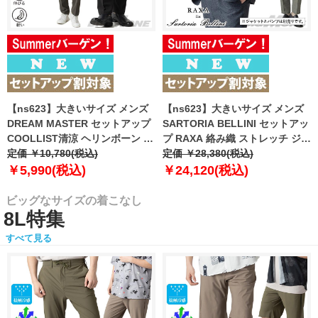
【ns623】大きいサイズ メンズ
【ns623】大きいサイズ メンズ
DREAM MASTER セットアップ
SARTORIA BELLINI セットアッ
COOLLIST清涼 ヘリンボーン ス
プ RAXA 絡み織 ストレッチ ジャ
トレッチ パンツ 軽量 ウォッシャ
定価 ￥10,780(税込)
ケット 春夏新作 tzjk-33b
定価 ￥28,380(税込)
ブル スマリラ 春夏新作
【fre】
￥5,990(税込)
￥24,120(税込)
azs26181-sp 【fre】
ビッグなサイズの着こなし
8L特集
すべて見る