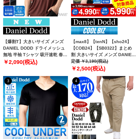
【爆割T】大きいサイズ メンズ
【max8】【tenN】【sho24】
DANIEL DODD ドライメッシュ
【COB24】【SB0322】まとめ
無地 半袖 Tシャツ 吸汗速乾 春夏
割 大きいサイズ メンズ DANIEL
新作 tjt-2602dry5 【fre】
DODD 吸汗速乾 半袖 無地 スポ
定価 ￥3,190(税込)
￥2,090(税込)
ーツ ポロシャツ azpr-009008h
￥2,500(税込)
【fre】
3
4