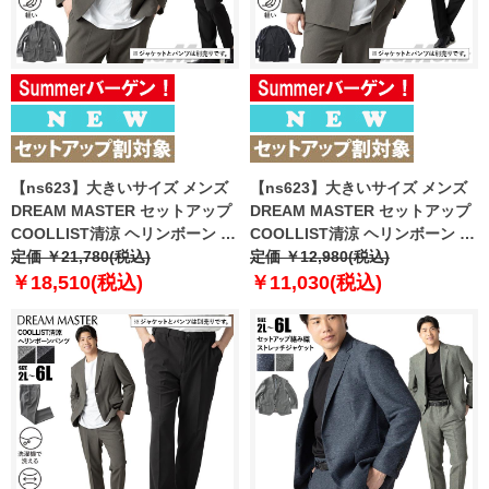
【ns623】大きいサイズ メンズ
【ns623】大きいサイズ メンズ
DREAM MASTER セットアップ
DREAM MASTER セットアップ
COOLLIST清涼 ヘリンボーン ス
COOLLIST清涼 ヘリンボーン ス
トレッチ ジャケット 軽量 ウォッ
定価 ￥21,780(税込)
トレッチ ノーカラー ジャケット
定価 ￥12,980(税込)
シャブル スマリラ 春夏新作
軽量 ウォッシャブル スマリラ 春
￥18,510(税込)
￥11,030(税込)
azs26181-sj 【fre】
夏新作 azs26181-sjn 【fre】