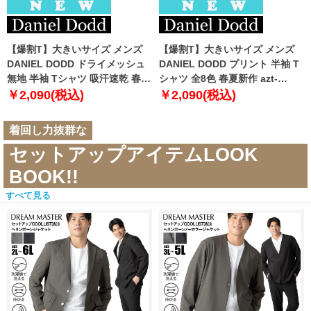
【爆割T】大きいサイズ メンズ
【爆割T】大きいサイズ メンズ
DANIEL DODD ドライメッシュ
DANIEL DODD プリント 半袖 T
無地 半袖 Tシャツ 吸汗速乾 春夏
シャツ 全8色 春夏新作 azt-
新作 tjt-2602dry5 【fre】
2602pt5 【fre】
￥2,090(税込)
￥2,090(税込)
着回し力抜群な
セットアップアイテムLOOK
BOOK!!
すべて見る