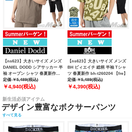
【ns623】大きいサイズ メンズ
【ns623】大きいサイズ メンズ
DANIEL DODD シアサッカー 半
BH ビィエイチ 総柄 半袖 Tシャ
袖 オープン シャツ 春夏新作
ツ 春夏新作 bh-t260204 【fre】
azsh-260213 【fre】
定価 ￥5,489(税込)
定価 ￥5,489(税込)
￥4,940(税込)
￥4,390(税込)
新生活必須アイテム
デザイン豊富なボクサーパンツ
すべて見る