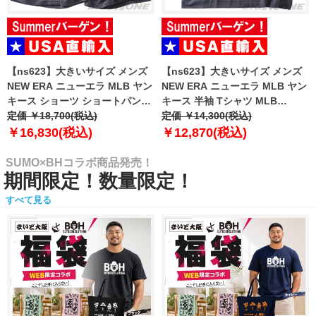
【ns623】大きいサイズ メンズ
【ns623】大きいサイズ メンズ
NEW ERA ニューエラ MLB ヤン
NEW ERA ニューエラ MLB ヤン
キース ショーツ ショートパンツ
キース 半袖 Tシャツ MLB
ハーフパンツ MLB WASHED
定価 ￥18,700(税込)
WASHED NEW YORK YANKEES
定価 ￥14,300(税込)
NEW YORK YANKEES T-SHIRT
T-SHIRT USA直輸入 60771645
￥16,830(税込)
￥12,870(税込)
USA直輸入 60771649
SUMO×BHコラボ商品発売！
期間限定！数量限定！
すべて見る