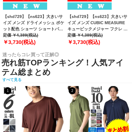
【shd729】【ns623】大きいサ
【shd729】【ns623】大きいサ
イズ メンズ ドライメッシュ ポケ
イズ メンズ CUBIC MEASURE
ット配色 ショーツ ショートパン
キュービックメジャー フクレ エ
ツ ハーフパンツ 春夏新作
定価 ￥4,389(税込)
ンボス 迷彩柄 ショーツ ショート
定価 ￥4,389(税込)
302252az 【fre】
パンツ ハーフパンツ 春夏新作
￥3,730(税込)
￥3,730(税込)
6753-384z 【fre】
迷ったらコレ買って正解◎
売れ筋TOPランキング！人気アイ
テム総まとめ
すべて見る
1
2