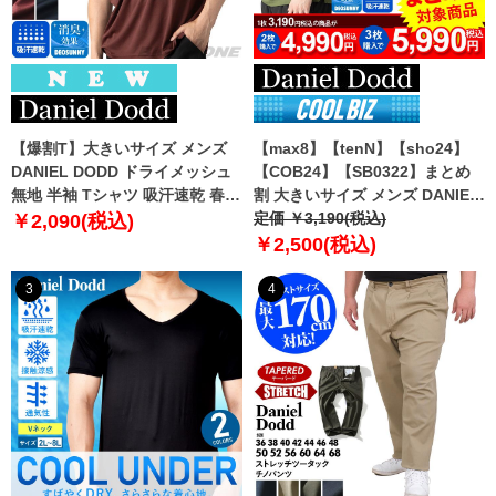
【爆割T】大きいサイズ メンズ
【max8】【tenN】【sho24】
DANIEL DODD ドライメッシュ
【COB24】【SB0322】まとめ
無地 半袖 Tシャツ 吸汗速乾 春夏
割 大きいサイズ メンズ DANIEL
新作 tjt-2602dry5 【fre】
DODD 吸汗速乾 半袖 無地 スポ
定価 ￥3,190(税込)
￥2,090(税込)
ーツ ポロシャツ azpr-009008h
￥2,500(税込)
【fre】
3
4