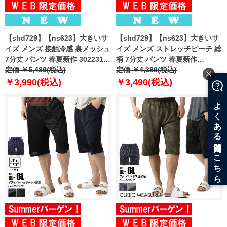
【shd729】【ns623】大きいサ
【shd729】【ns623】大きいサ
イズ メンズ 接触冷感 裏メッシュ
イズ メンズ ストレッチピーチ 総
7分丈 パンツ 春夏新作 302231az
柄 7分丈 パンツ 春夏新作
【fre】
定価 ￥5,489(税込)
302249az 【fre】
定価 ￥4,389(税込)
￥3,990(税込)
￥3,490(税込)