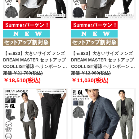
【ns623】大きいサイズ メンズ
【ns623】大きいサイズ メンズ
DREAM MASTER セットアップ
DREAM MASTER セットアップ
COOLLIST清涼 ヘリンボーン ス
COOLLIST清涼 ヘリンボーン ス
トレッチ ジャケット 軽量 ウォッ
定価 ￥21,780(税込)
トレッチ ノーカラー ジャケット
定価 ￥12,980(税込)
シャブル スマリラ 春夏新作
軽量 ウォッシャブル スマリラ 春
￥18,510(税込)
￥11,030(税込)
azs26181-sj 【fre】
夏新作 azs26181-sjn 【fre】