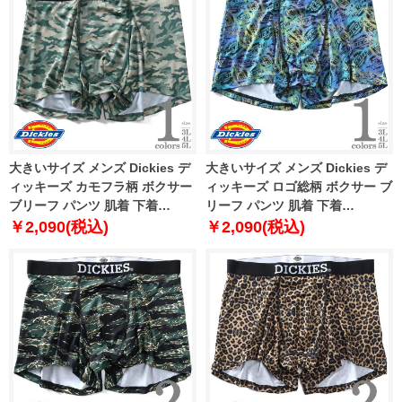
大きいサイズ メンズ Dickies デ
大きいサイズ メンズ Dickies デ
ィッキーズ カモフラ柄 ボクサー
ィッキーズ ロゴ総柄 ボクサー ブ
ブリーフ パンツ 肌着 下着
リーフ パンツ 肌着 下着
80212600
80212700
￥2,090(税込)
￥2,090(税込)