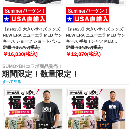
【ns623】大きいサイズ メンズ
【ns623】大きいサイズ メンズ
NEW ERA ニューエラ MLB ヤン
NEW ERA ニューエラ MLB ヤン
キース ショーツ ショートパンツ
キース 半袖 Tシャツ MLB
ハーフパンツ MLB WASHED
定価 ￥18,700(税込)
WASHED NEW YORK YANKEES
定価 ￥14,300(税込)
NEW YORK YANKEES T-SHIRT
T-SHIRT USA直輸入 60771645
￥16,830(税込)
￥12,870(税込)
USA直輸入 60771649
SUMO×BHコラボ商品発売！
期間限定！数量限定！
すべて見る