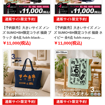
【予約販売】大きいサイズ メン
【予約販売】大きいサイズ メン
ズ SUMO×BH限定コラボ 福袋 ブ
ズ SUMO×BH限定コラボ 福袋 ネ
ラック 全4点 fubh-black-
イビー 全4点 fubh-navy-
sumo999-b【10月下旬発送予
sumo999-b【10月下旬発送予
￥11,000(税込)
￥11,000(税込)
定】
定】