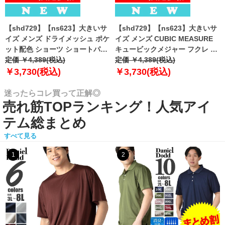
【shd729】【ns623】大きいサ
【shd729】【ns623】大きいサ
イズ メンズ ドライメッシュ ポケ
イズ メンズ CUBIC MEASURE
ット配色 ショーツ ショートパン
キュービックメジャー フクレ エ
ツ ハーフパンツ 春夏新作
定価 ￥4,389(税込)
ンボス 迷彩柄 ショーツ ショート
定価 ￥4,389(税込)
302252az 【fre】
パンツ ハーフパンツ 春夏新作
￥3,730(税込)
￥3,730(税込)
6753-384z 【fre】
迷ったらコレ買って正解◎
売れ筋TOPランキング！人気アイ
テム総まとめ
すべて見る
1
2