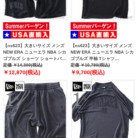
【ns623】大きいサイズ メンズ
【ns623】大きいサイズ メンズ
NEW ERA ニューエラ NBA シカ
NEW ERA ニューエラ NBA シカ
ゴブルズ ショーツ ショートパン
ゴブルズ 半袖 Tシャツ
ツ ハーフパンツ NBA CHICAGO
定価 ￥14,300(税込)
CHICAGO BULLS NBA BLACK
定価 ￥10,780(税込)
BULLS BLACK SHORTS USA直
OVERSIZED T-SHIRT USA直輸
￥12,870(税込)
￥9,700(税込)
輸入 60771533
入 60771523