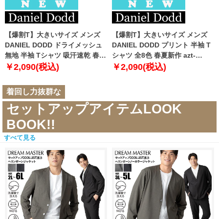
【爆割T】大きいサイズ メンズ
【爆割T】大きいサイズ メンズ
DANIEL DODD ドライメッシュ
DANIEL DODD プリント 半袖 T
無地 半袖 Tシャツ 吸汗速乾 春夏
シャツ 全8色 春夏新作 azt-
新作 tjt-2602dry5 【fre】
2602pt5 【fre】
￥2,090(税込)
￥2,090(税込)
着回し力抜群な
セットアップアイテムLOOK
BOOK!!
すべて見る