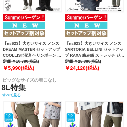
【ns623】大きいサイズ メンズ
【ns623】大きいサイズ メンズ
DREAM MASTER セットアップ
SARTORIA BELLINI セットアッ
COOLLIST清涼 ヘリンボーン ス
プ RAXA 絡み織 ストレッチ ジャ
トレッチ パンツ 軽量 ウォッシャ
定価 ￥10,780(税込)
ケット 春夏新作 tzjk-33b
定価 ￥28,380(税込)
ブル スマリラ 春夏新作
【fre】
￥5,990(税込)
￥24,120(税込)
azs26181-sp 【fre】
ビッグなサイズの着こなし
8L特集
すべて見る