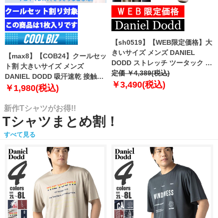
【sh0519】【WEB限定価格】大
きいサイズ メンズ DANIEL
【max8】【COB24】クールセッ
DODD ストレッチ ツータック チ
ト割 大きいサイズ メンズ
ノ パンツ チノパン テーパード
定価 ￥4,389(税込)
DANIEL DODD 吸汗速乾 接触涼
azp-210102
￥3,490(税込)
感 Vネック 半袖 クールアンダー
￥1,980(税込)
インナー 肌着 下着 1枚入り azu-
2101
新作Tシャツがお得!!
Tシャツまとめ割！
すべて見る