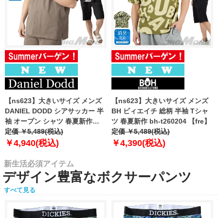
【ns623】大きいサイズ メンズ
【ns623】大きいサイズ メンズ
DANIEL DODD シアサッカー 半
BH ビィエイチ 総柄 半袖 Tシャ
袖 オープン シャツ 春夏新作
ツ 春夏新作 bh-t260204 【fre】
azsh-260213 【fre】
定価 ￥5,489(税込)
定価 ￥5,489(税込)
￥4,940(税込)
￥4,390(税込)
新生活必須アイテム
デザイン豊富なボクサーパンツ
すべて見る