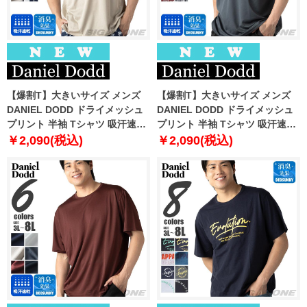
【爆割T】大きいサイズ メンズ
【爆割T】大きいサイズ メンズ
DANIEL DODD ドライメッシュ
DANIEL DODD ドライメッシュ
プリント 半袖 Tシャツ 吸汗速乾
プリント 半袖 Tシャツ 吸汗速乾
春夏新作 tjt-2602dry3 【fre】
春夏新作 tjt-2602dry4 【fre】
￥2,090(税込)
￥2,090(税込)