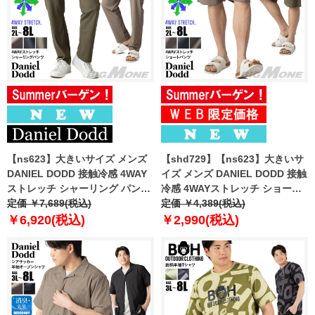
【ns623】大きいサイズ メンズ
【shd729】【ns623】大きいサ
DANIEL DODD 接触冷感 4WAY
イズ メンズ DANIEL DODD 接触
ストレッチ シャーリング パンツ
冷感 4WAYストレッチ ショーツ
春夏新作 azp260201201t
定価 ￥7,689(税込)
ショートパンツ ハーフパンツ 春
定価 ￥4,389(税込)
【fre】
夏新作 azsp-260204 【fre】
￥6,920(税込)
￥2,990(税込)