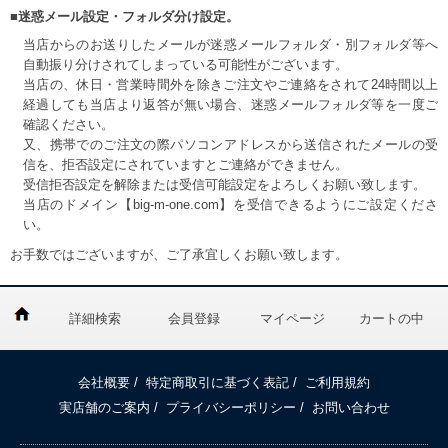
■迷惑メール設定・フォルダ分け設定。
当店からのお送りしたメールが迷惑メールフォルダ・別フォルダ等へ
自動振り分けされてしまっている可能性がございます。
当店の、休日・営業時間外を除きご注文やご連絡をされて24時間以上
経過しても当店より返答が無い場合、迷惑メールフォルダ等を一度ご
確認ください。
又、携帯でのご注文の際パソコンアドレスから送信されたメールの受
信を、拒否設定にされていますとご連絡ができません。
受信拒否設定を解除または受信可能設定をよろしくお願い致します。
当店のドメイン【big-m-one.com】を受信できるようにご設定くださ
い。
お手数ではございますが、ご了承宜しくお願い致します。
詳細検索
会員登録
マイページ
カートの中
会社概要
/
特定商取引に基づく表記
/
ご利用規約
実店舗のご案内
/
プライバシーポリシー
/
お問い合わせ