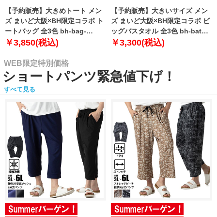
【予約販売】大きめトート メン
【予約販売】大きいサイズ メン
ズ まいど大阪×BH限定コラボ ト
ズ まいど大阪×BH限定コラボ ビ
ートバッグ 全3色 bh-bag-
ッグバスタオル 全3色 bh-bath-
sumo999【10月下旬発送予定】
sumo999【10月下旬発送予定】
￥3,850(税込)
￥3,300(税込)
WEB限定特別価格
ショートパンツ緊急値下げ！
すべて見る