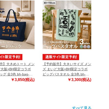
売】大きめトート メン
【予約販売】大きいサイズ メン
ど大阪×BH限定コラボ
ズ まいど大阪×BH限定コラボ
グ 全3色 bh-bag-
ビッグバスタオル 全3色 bh-
99【10月下旬発送予
bath-sumo999【10月下旬発送
￥3,850(税込)
￥3,300(税込)
予定】
すべて見る