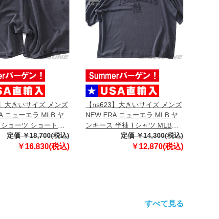
3】大きいサイズ メンズ
【ns623】大きいサイズ メンズ
RA ニューエラ MLB ヤ
NEW ERA ニューエラ MLB ヤ
 ショーツ ショートパ
ンキース 半袖 Tシャツ MLB
フパンツ MLB
定価 ￥18,700(税込)
WASHED NEW YORK
定価 ￥14,300(税込)
 NEW YORK
YANKEES T-SHIRT USA直輸入
￥16,830(税込)
￥12,870(税込)
S T-SHIRT USA直輸入
60771645
9
すべて見る