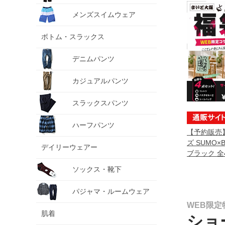
メンズスイムウェア
ボトム・スラックス
デニムパンツ
カジュアルパンツ
スラックスパンツ
ハーフパンツ
【予約販売
ズ SUMO
デイリーウェアー
ブラック 全4点
sumo999
ソックス・靴下
定】
パジャマ・ルームウェア
WEB限定
肌着
ショ