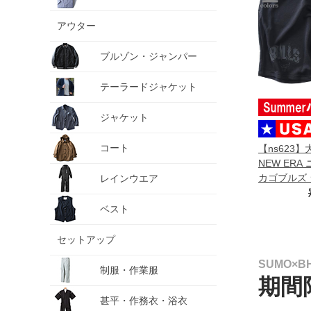
アウター
ブルゾン・ジャンパー
テーラードジャケット
ジャケット
コート
【ns623
NEW ERA
カゴブルズ 
レインウエア
パンツ ハー
CHICAGO 
ベスト
SHORTS U
セットアップ
SUMO×
制服・作業服
期間
甚平・作務衣・浴衣