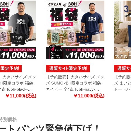
】大きいサイズ メン
【予約販売】大きいサイズ メン
【予約販
×BH限定コラボ 福袋
ズ SUMO×BH限定コラボ 福袋
ズ まい
 fubh-black-
ネイビー 全4点 fubh-navy-
トートバッ
-b【10月下旬発送予
sumo999-b【10月下旬発送予
sumo9
￥11,000(税込)
￥11,000(税込)
定】
定】
特別価格
ートパンツ緊急値下げ！