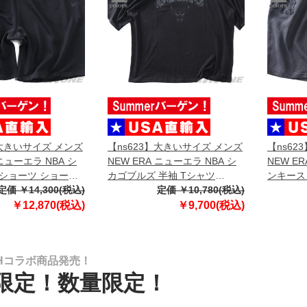
】大きいサイズ メンズ
【ns623】大きいサイズ メンズ
【ns62
 ニューエラ NBA シ
NEW ERA ニューエラ NBA シ
NEW E
ショーツ ショート
カゴブルズ 半袖 Tシャツ
ンキース
フパンツ NBA
定価 ￥14,300(税込)
CHICAGO BULLS NBA BLACK
定価 ￥10,780(税込)
ンツ ハー
BULLS BLACK
OVERSIZED T-SHIRT USA直輸
WASHED
￥12,870(税込)
￥9,700(税込)
SA直輸入 60771533
入 60771523
YANKEE
6077164
BHコラボ商品発売！
限定！数量限定！