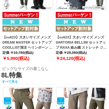
【ns623】大きいサイズ メンズ
【ns623】大きいサイズ メンズ
DREAM MASTER セットアップ
SARTORIA BELLINI セットアッ
COOLLIST清涼 ヘリンボーン ス
プ RAXA 絡み織 ストレッチ ジャ
トレッチ パンツ 軽量 ウォッシャ
定価 ￥10,780(税込)
ケット 春夏新作 tzjk-33b
定価 ￥28,380(税込)
ブル スマリラ 春夏新作
【fre】
￥5,990(税込)
￥24,120(税込)
azs26181-sp 【fre】
ビッグなサイズの着こなし
8L特集
すべて見る