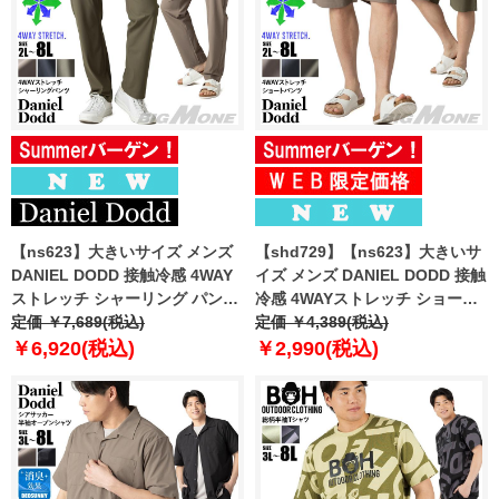
【ns623】大きいサイズ メンズ
【shd729】【ns623】大きいサ
DANIEL DODD 接触冷感 4WAY
イズ メンズ DANIEL DODD 接触
ストレッチ シャーリング パンツ
冷感 4WAYストレッチ ショーツ
春夏新作 azp260201201t
定価 ￥7,689(税込)
ショートパンツ ハーフパンツ 春
定価 ￥4,389(税込)
【fre】
夏新作 azsp-260204 【fre】
￥6,920(税込)
￥2,990(税込)