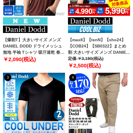
【爆割T】大きいサイズ メンズ
【max8】【tenN】【sho24】
DANIEL DODD ドライメッシュ
【COB24】【SB0322】まとめ
無地 半袖 Tシャツ 吸汗速乾 春夏
割 大きいサイズ メンズ DANIEL
新作 tjt-2602dry5 【fre】
DODD 吸汗速乾 半袖 無地 スポ
定価 ￥3,190(税込)
￥2,090(税込)
ーツ ポロシャツ azpr-009008h
￥2,500(税込)
【fre】
3
4