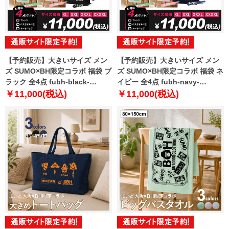
【予約販売】大きいサイズ メン
【予約販売】大きいサイズ メン
ズ SUMO×BH限定コラボ 福袋 ブ
ズ SUMO×BH限定コラボ 福袋 ネ
ラック 全4点 fubh-black-
イビー 全4点 fubh-navy-
sumo999-b【10月下旬発送予
sumo999-b【10月下旬発送予
￥11,000(税込)
￥11,000(税込)
定】
定】