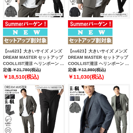
【ns623】大きいサイズ メンズ
【ns623】大きいサイズ メンズ
DREAM MASTER セットアップ
DREAM MASTER セットアップ
COOLLIST清涼 ヘリンボーン ス
COOLLIST清涼 ヘリンボーン ス
トレッチ ジャケット 軽量 ウォッ
定価 ￥21,780(税込)
トレッチ ノーカラー ジャケット
定価 ￥12,980(税込)
シャブル スマリラ 春夏新作
軽量 ウォッシャブル スマリラ 春
￥18,510(税込)
￥11,030(税込)
azs26181-sj 【fre】
夏新作 azs26181-sjn 【fre】