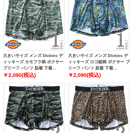
大きいサイズ メンズ Dickies デ
大きいサイズ メンズ Dickies デ
ィッキーズ カモフラ柄 ボクサー
ィッキーズ ロゴ総柄 ボクサー ブ
ブリーフ パンツ 肌着 下着
リーフ パンツ 肌着 下着
80212600
80212700
￥2,090(税込)
￥2,090(税込)