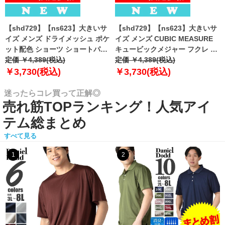
【shd729】【ns623】大きいサ
【shd729】【ns623】大きいサ
イズ メンズ ドライメッシュ ポケ
イズ メンズ CUBIC MEASURE
ット配色 ショーツ ショートパン
キュービックメジャー フクレ エ
ツ ハーフパンツ 春夏新作
定価 ￥4,389(税込)
ンボス 迷彩柄 ショーツ ショート
定価 ￥4,389(税込)
302252az 【fre】
パンツ ハーフパンツ 春夏新作
￥3,730(税込)
￥3,730(税込)
6753-384z 【fre】
迷ったらコレ買って正解◎
売れ筋TOPランキング！人気アイ
テム総まとめ
すべて見る
1
2