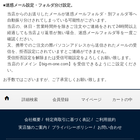
■迷惑メール設定・フォルダ分け設定。
当店からのお送りしたメールが迷惑メールフォルダ・別フォルダ等へ
自動振り分けされてしまっている可能性がございます。
当店の、休日・営業時間外を除きご注文やご連絡をされて24時間以上
経過しても当店より返答が無い場合、迷惑メールフォルダ等を一度ご
確認ください。
又、携帯でのご注文の際パソコンアドレスから送信されたメールの受
信を、拒否設定にされていますとご連絡ができません。
受信拒否設定を解除または受信可能設定をよろしくお願い致します。
当店のドメイン【big-m-one.com】を受信できるようにご設定くださ
い。
お手数ではございますが、ご了承宜しくお願い致します。
詳細検索
会員登録
マイページ
カートの中
会社概要
/
特定商取引に基づく表記
/
ご利用規約
実店舗のご案内
/
プライバシーポリシー
/
お問い合わせ