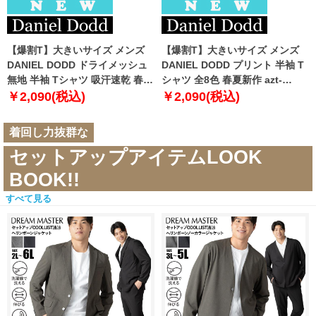
【爆割T】大きいサイズ メンズ
【爆割T】大きいサイズ メンズ
DANIEL DODD ドライメッシュ
DANIEL DODD プリント 半袖 T
無地 半袖 Tシャツ 吸汗速乾 春夏
シャツ 全8色 春夏新作 azt-
新作 tjt-2602dry5 【fre】
2602pt5 【fre】
￥2,090(税込)
￥2,090(税込)
着回し力抜群な
セットアップアイテムLOOK
BOOK!!
すべて見る