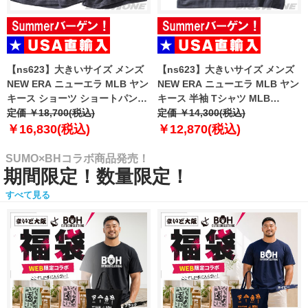
【ns623】大きいサイズ メンズ
【ns623】大きいサイズ メンズ
NEW ERA ニューエラ MLB ヤン
NEW ERA ニューエラ MLB ヤン
キース ショーツ ショートパンツ
キース 半袖 Tシャツ MLB
ハーフパンツ MLB WASHED
定価 ￥18,700(税込)
WASHED NEW YORK YANKEES
定価 ￥14,300(税込)
NEW YORK YANKEES T-SHIRT
T-SHIRT USA直輸入 60771645
￥16,830(税込)
￥12,870(税込)
USA直輸入 60771649
SUMO×BHコラボ商品発売！
期間限定！数量限定！
すべて見る