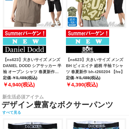
【ns623】大きいサイズ メンズ
【ns623】大きいサイズ メンズ
DANIEL DODD シアサッカー 半
BH ビィエイチ 総柄 半袖 Tシャ
袖 オープン シャツ 春夏新作
ツ 春夏新作 bh-t260204 【fre】
azsh-260213 【fre】
定価 ￥5,489(税込)
定価 ￥5,489(税込)
￥4,940(税込)
￥4,390(税込)
新生活必須アイテム
デザイン豊富なボクサーパンツ
すべて見る