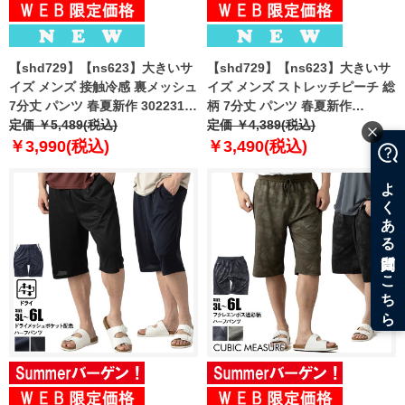
【shd729】【ns623】大きいサ
【shd729】【ns623】大きいサ
イズ メンズ 接触冷感 裏メッシュ
イズ メンズ ストレッチピーチ 総
7分丈 パンツ 春夏新作 302231az
柄 7分丈 パンツ 春夏新作
【fre】
定価 ￥5,489(税込)
302249az 【fre】
定価 ￥4,389(税込)
￥3,990(税込)
￥3,490(税込)