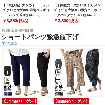
【予約販売】大きめトート メン
【予約販売】大きいサイズ メン
ズ まいど大阪×BH限定コラボ ト
ズ まいど大阪×BH限定コラボ ビ
ートバッグ 全3色 bh-bag-
ッグバスタオル 全3色 bh-bath-
sumo999【10月下旬発送予定】
sumo999【10月下旬発送予定】
￥3,850(税込)
￥3,300(税込)
WEB限定特別価格
ショートパンツ緊急値下げ！
すべて見る