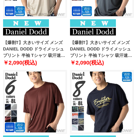
【爆割T】大きいサイズ メンズ
【爆割T】大きいサイズ メンズ
DANIEL DODD ドライメッシュ
DANIEL DODD ドライメッシュ
プリント 半袖 Tシャツ 吸汗速乾
プリント 半袖 Tシャツ 吸汗速乾
春夏新作 tjt-2602dry3 【fre】
春夏新作 tjt-2602dry4 【fre】
￥2,090(税込)
￥2,090(税込)