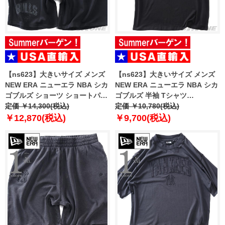
【ns623】大きいサイズ メンズ
【ns623】大きいサイズ メンズ
NEW ERA ニューエラ NBA シカ
NEW ERA ニューエラ NBA シカ
ゴブルズ ショーツ ショートパン
ゴブルズ 半袖 Tシャツ
ツ ハーフパンツ NBA CHICAGO
定価 ￥14,300(税込)
CHICAGO BULLS NBA BLACK
定価 ￥10,780(税込)
BULLS BLACK SHORTS USA直
OVERSIZED T-SHIRT USA直輸
￥12,870(税込)
￥9,700(税込)
輸入 60771533
入 60771523