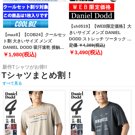
【sh0519】【WEB限定価格】大
きいサイズ メンズ DANIEL
【max8】【COB24】クールセッ
DODD ストレッチ ツータック チ
ト割 大きいサイズ メンズ
ノ パンツ チノパン テーパード
定価 ￥4,389(税込)
DANIEL DODD 吸汗速乾 接触涼
azp-210102
￥3,490(税込)
感 Vネック 半袖 クールアンダー
￥1,980(税込)
インナー 肌着 下着 1枚入り azu-
2101
新作Tシャツがお得!!
Tシャツまとめ割！
すべて見る