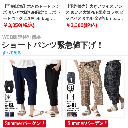
【予約販売】大きめトート メン
【予約販売】大きいサイズ メン
ズ まいど大阪×BH限定コラボ ト
ズ まいど大阪×BH限定コラボ ビ
ートバッグ 全3色 bh-bag-
ッグバスタオル 全3色 bh-bath-
sumo999【10月下旬発送予定】
sumo999【10月下旬発送予定】
￥3,850(税込)
￥3,300(税込)
WEB限定特別価格
ショートパンツ緊急値下げ！
すべて見る