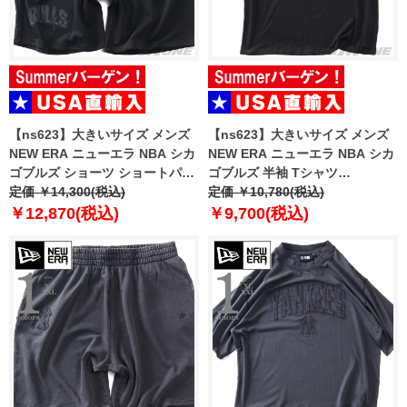
【ns623】大きいサイズ メンズ
【ns623】大きいサイズ メンズ
NEW ERA ニューエラ NBA シカ
NEW ERA ニューエラ NBA シカ
ゴブルズ ショーツ ショートパン
ゴブルズ 半袖 Tシャツ
ツ ハーフパンツ NBA CHICAGO
定価 ￥14,300(税込)
CHICAGO BULLS NBA BLACK
定価 ￥10,780(税込)
BULLS BLACK SHORTS USA直
OVERSIZED T-SHIRT USA直輸
￥12,870(税込)
￥9,700(税込)
輸入 60771533
入 60771523