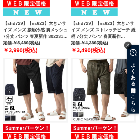
【shd729】【ns623】大きいサ
【shd729】【ns623】大きいサ
イズ メンズ 接触冷感 裏メッシュ
イズ メンズ ストレッチピーチ 総
7分丈 パンツ 春夏新作 302231az
柄 7分丈 パンツ 春夏新作
【fre】
定価 ￥5,489(税込)
302249az 【fre】
定価 ￥4,389(税込)
￥3,990(税込)
￥3,490(税込)