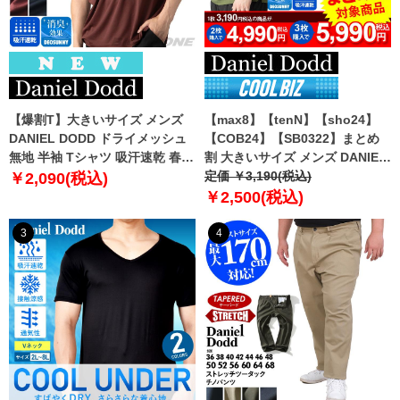
【爆割T】大きいサイズ メンズ
【max8】【tenN】【sho24】
DANIEL DODD ドライメッシュ
【COB24】【SB0322】まとめ
無地 半袖 Tシャツ 吸汗速乾 春夏
割 大きいサイズ メンズ DANIEL
新作 tjt-2602dry5 【fre】
DODD 吸汗速乾 半袖 無地 スポ
定価 ￥3,190(税込)
￥2,090(税込)
ーツ ポロシャツ azpr-009008h
￥2,500(税込)
【fre】
3
4