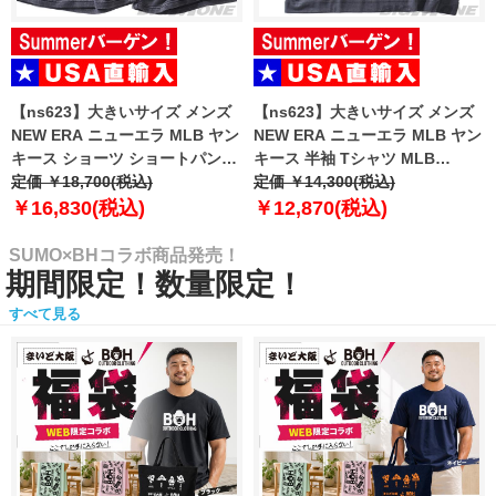
【ns623】大きいサイズ メンズ
【ns623】大きいサイズ メンズ
NEW ERA ニューエラ MLB ヤン
NEW ERA ニューエラ MLB ヤン
キース ショーツ ショートパンツ
キース 半袖 Tシャツ MLB
ハーフパンツ MLB WASHED
定価 ￥18,700(税込)
WASHED NEW YORK YANKEES
定価 ￥14,300(税込)
NEW YORK YANKEES T-SHIRT
T-SHIRT USA直輸入 60771645
￥16,830(税込)
￥12,870(税込)
USA直輸入 60771649
SUMO×BHコラボ商品発売！
期間限定！数量限定！
すべて見る