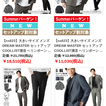
【ns623】大きいサイズ メンズ
【ns623】大きいサイズ メンズ
DREAM MASTER セットアップ
DREAM MASTER セットアップ
COOLLIST清涼 ヘリンボーン ス
COOLLIST清涼 ヘリンボーン ス
トレッチ ジャケット 軽量 ウォッ
定価 ￥21,780(税込)
トレッチ ノーカラー ジャケット
定価 ￥12,980(税込)
シャブル スマリラ 春夏新作
軽量 ウォッシャブル スマリラ 春
￥18,510(税込)
￥11,030(税込)
azs26181-sj 【fre】
夏新作 azs26181-sjn 【fre】