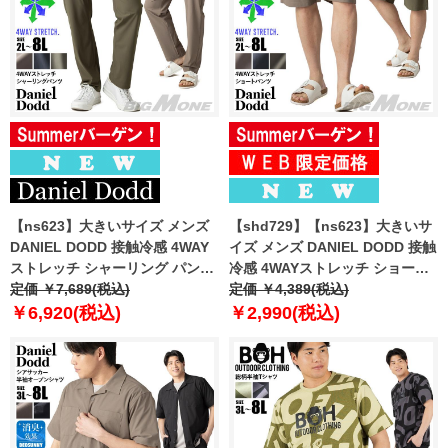
【ns623】大きいサイズ メンズ
【shd729】【ns623】大きいサ
DANIEL DODD 接触冷感 4WAY
イズ メンズ DANIEL DODD 接触
ストレッチ シャーリング パンツ
冷感 4WAYストレッチ ショーツ
春夏新作 azp260201201t
定価 ￥7,689(税込)
ショートパンツ ハーフパンツ 春
定価 ￥4,389(税込)
【fre】
夏新作 azsp-260204 【fre】
￥6,920(税込)
￥2,990(税込)