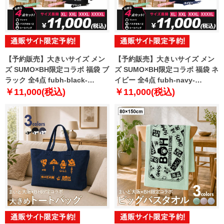
【予約販売】大きいサイズ メン
【予約販売】大きいサイズ メン
ズ SUMO×BH限定コラボ 福袋 ブ
ズ SUMO×BH限定コラボ 福袋 ネ
ラック 全4点 fubh-black-
イビー 全4点 fubh-navy-
sumo999-b【10月下旬発送予
sumo999-b【10月下旬発送予
￥11,000(税込)
￥11,000(税込)
定】
定】