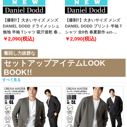
【爆割T】大きいサイズ メンズ
【爆割T】大きいサイズ メンズ
DANIEL DODD ドライメッシュ
DANIEL DODD プリント 半袖 T
無地 半袖 Tシャツ 吸汗速乾 春夏
シャツ 全8色 春夏新作 azt-
新作 tjt-2602dry5 【fre】
2602pt5 【fre】
￥2,090(税込)
￥2,090(税込)
着回し力抜群な
セットアップアイテムLOOK
BOOK!!
すべて見る