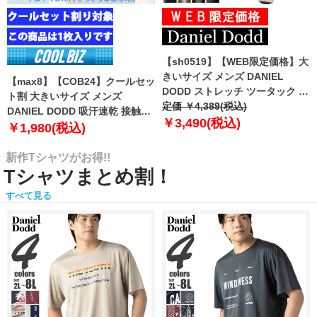
【sh0519】【WEB限定価格】大
きいサイズ メンズ DANIEL
【max8】【COB24】クールセッ
DODD ストレッチ ツータック チ
ト割 大きいサイズ メンズ
ノ パンツ チノパン テーパード
定価 ￥4,389(税込)
DANIEL DODD 吸汗速乾 接触涼
azp-210102
￥3,490(税込)
感 Vネック 半袖 クールアンダー
￥1,980(税込)
インナー 肌着 下着 1枚入り azu-
2101
新作Tシャツがお得!!
Tシャツまとめ割！
すべて見る