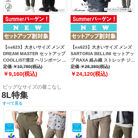
【ns623】大きいサイズ メンズ
【ns623】大きいサイズ メンズ
DREAM MASTER セットアップ
SARTORIA BELLINI セットアッ
COOLLIST清涼 ヘリンボーン ス
プ RAXA 絡み織 ストレッチ ジャ
トレッチ パンツ 軽量 ウォッシャ
定価 ￥10,780(税込)
ケット 春夏新作 tzjk-33b
定価 ￥28,380(税込)
ブル スマリラ 春夏新作
【fre】
￥9,160(税込)
￥24,120(税込)
azs26181-sp 【fre】
ビッグなサイズの着こなし
8L特集
すべて見る