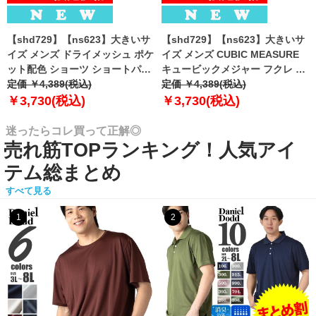
【shd729】【ns623】大きいサ
【shd729】【ns623】大きいサ
イズ メンズ ドライメッシュ ポケ
イズ メンズ CUBIC MEASURE
ット配色 ショーツ ショートパン
キュービックメジャー フクレ エ
ツ ハーフパンツ 春夏新作
定価 ￥4,389(税込)
ンボス 迷彩柄 ショーツ ショート
定価 ￥4,389(税込)
302252az 【fre】
パンツ ハーフパンツ 春夏新作
￥3,730(税込)
￥3,730(税込)
6753-384z 【fre】
迷ったらコレ買って正解◎
売れ筋TOPランキング！人気アイ
テム総まとめ
すべて見る
1
2