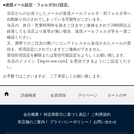
■迷惑メール設定・フォルダ分け設定。
当店からのお送りしたメールが迷惑メールフォルダ・別フォルダ等へ
自動振り分けされてしまっている可能性がございます。
当店の、休日・営業時間外を除きご注文やご連絡をされて24時間以上
経過しても当店より返答が無い場合、迷惑メールフォルダ等を一度ご
確認ください。
又、携帯でのご注文の際パソコンアドレスから送信されたメールの受
信を、拒否設定にされていますとご連絡ができません。
受信拒否設定を解除または受信可能設定をよろしくお願い致します。
当店のドメイン【big-m-one.com】を受信できるようにご設定くださ
い。
お手数ではございますが、ご了承宜しくお願い致します。
詳細検索
会員登録
マイページ
カートの中
会社概要
/
特定商取引に基づく表記
/
ご利用規約
実店舗のご案内
/
プライバシーポリシー
/
お問い合わせ