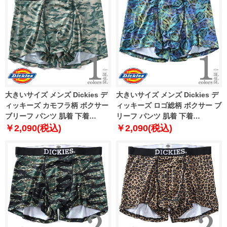
大きいサイズ メンズ Dickies デ
大きいサイズ メンズ Dickies デ
ィッキーズ カモフラ柄 ボクサー
ィッキーズ ロゴ総柄 ボクサー ブ
ブリーフ パンツ 肌着 下着
リーフ パンツ 肌着 下着
80212600
80212700
￥2,090(税込)
￥2,090(税込)