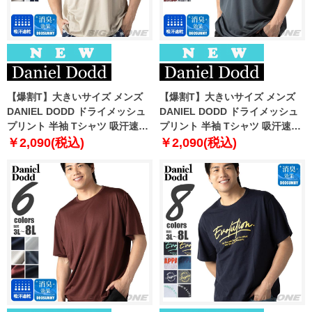
【爆割T】大きいサイズ メンズ
【爆割T】大きいサイズ メンズ
DANIEL DODD ドライメッシュ
DANIEL DODD ドライメッシュ
プリント 半袖 Tシャツ 吸汗速乾
プリント 半袖 Tシャツ 吸汗速乾
春夏新作 tjt-2602dry3 【fre】
春夏新作 tjt-2602dry4 【fre】
￥2,090(税込)
￥2,090(税込)