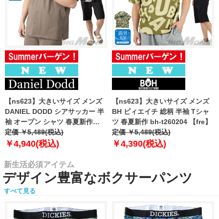
【ns623】大きいサイズ メンズ
【ns623】大きいサイズ メンズ
DANIEL DODD シアサッカー 半
BH ビィエイチ 総柄 半袖 Tシャ
袖 オープン シャツ 春夏新作
ツ 春夏新作 bh-t260204 【fre】
azsh-260213 【fre】
定価 ￥5,489(税込)
定価 ￥5,489(税込)
￥4,940(税込)
￥4,390(税込)
新生活必須アイテム
デザイン豊富なボクサーパンツ
すべて見る