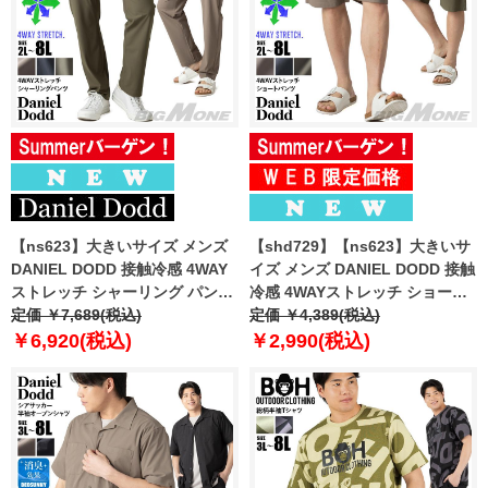
【ns623】大きいサイズ メンズ
【shd729】【ns623】大きいサ
DANIEL DODD 接触冷感 4WAY
イズ メンズ DANIEL DODD 接触
ストレッチ シャーリング パンツ
冷感 4WAYストレッチ ショーツ
春夏新作 azp260201201t
定価 ￥7,689(税込)
ショートパンツ ハーフパンツ 春
定価 ￥4,389(税込)
【fre】
夏新作 azsp-260204 【fre】
￥6,920(税込)
￥2,990(税込)