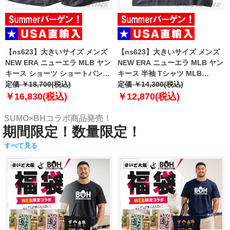
【ns623】大きいサイズ メンズ
【ns623】大きいサイズ メンズ
NEW ERA ニューエラ MLB ヤン
NEW ERA ニューエラ MLB ヤン
キース ショーツ ショートパンツ
キース 半袖 Tシャツ MLB
ハーフパンツ MLB WASHED
定価 ￥18,700(税込)
WASHED NEW YORK YANKEES
定価 ￥14,300(税込)
NEW YORK YANKEES T-SHIRT
T-SHIRT USA直輸入 60771645
￥16,830(税込)
￥12,870(税込)
USA直輸入 60771649
SUMO×BHコラボ商品発売！
期間限定！数量限定！
すべて見る