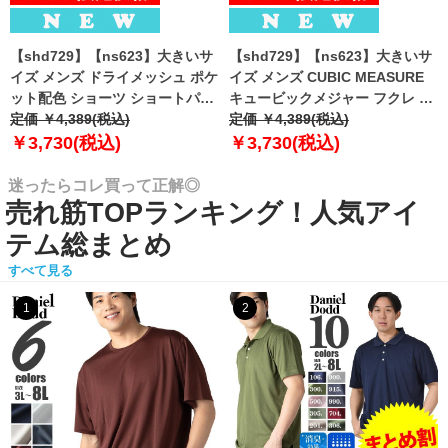
【shd729】【ns623】大きいサ
【shd729】【ns623】大きいサ
イズ メンズ ドライメッシュ ポケ
イズ メンズ CUBIC MEASURE
ット配色 ショーツ ショートパン
キュービックメジャー フクレ エ
ツ ハーフパンツ 春夏新作
定価 ￥4,389(税込)
ンボス 迷彩柄 ショーツ ショート
定価 ￥4,389(税込)
302252az 【fre】
パンツ ハーフパンツ 春夏新作
￥3,730(税込)
￥3,730(税込)
6753-384z 【fre】
迷ったらコレ買って正解◎
売れ筋TOPランキング！人気アイ
テム総まとめ
すべて見る
1
2