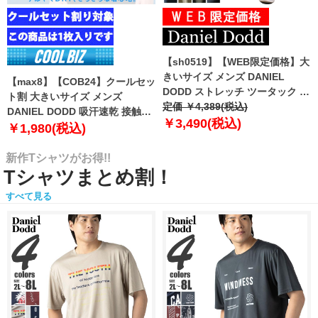
【sh0519】【WEB限定価格】大
きいサイズ メンズ DANIEL
【max8】【COB24】クールセッ
DODD ストレッチ ツータック チ
ト割 大きいサイズ メンズ
ノ パンツ チノパン テーパード
定価 ￥4,389(税込)
DANIEL DODD 吸汗速乾 接触涼
azp-210102
￥3,490(税込)
感 Vネック 半袖 クールアンダー
￥1,980(税込)
インナー 肌着 下着 1枚入り azu-
2101
新作Tシャツがお得!!
Tシャツまとめ割！
すべて見る