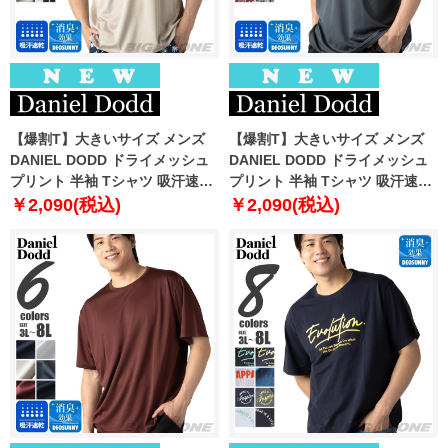
【爆割T】大きいサイズ メンズ
【爆割T】大きいサイズ メンズ
DANIEL DODD ドライメッシュ
DANIEL DODD ドライメッシュ
プリント 半袖 Tシャツ 吸汗速乾
プリント 半袖 Tシャツ 吸汗速乾
春夏新作 tjt-2602dry3 【fre】
春夏新作 tjt-2602dry4 【fre】
￥2,090(税込)
￥2,090(税込)