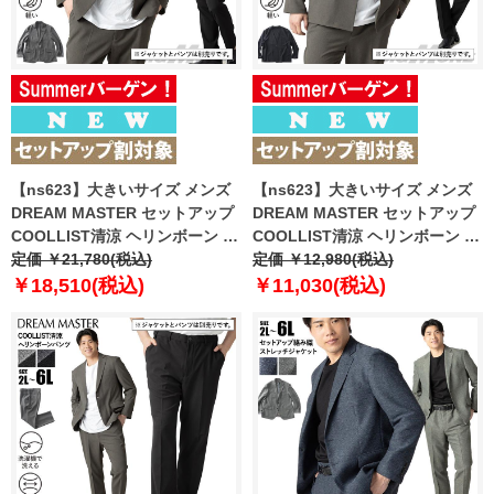
【ns623】大きいサイズ メンズ
【ns623】大きいサイズ メンズ
DREAM MASTER セットアップ
DREAM MASTER セットアップ
COOLLIST清涼 ヘリンボーン ス
COOLLIST清涼 ヘリンボーン ス
トレッチ ジャケット 軽量 ウォッ
定価 ￥21,780(税込)
トレッチ ノーカラー ジャケット
定価 ￥12,980(税込)
シャブル スマリラ 春夏新作
軽量 ウォッシャブル スマリラ 春
￥18,510(税込)
￥11,030(税込)
azs26181-sj 【fre】
夏新作 azs26181-sjn 【fre】