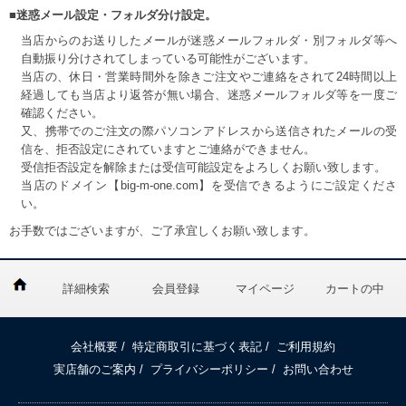
■迷惑メール設定・フォルダ分け設定。
当店からのお送りしたメールが迷惑メールフォルダ・別フォルダ等へ
自動振り分けされてしまっている可能性がございます。
当店の、休日・営業時間外を除きご注文やご連絡をされて24時間以上
経過しても当店より返答が無い場合、迷惑メールフォルダ等を一度ご
確認ください。
又、携帯でのご注文の際パソコンアドレスから送信されたメールの受
信を、拒否設定にされていますとご連絡ができません。
受信拒否設定を解除または受信可能設定をよろしくお願い致します。
当店のドメイン【big-m-one.com】を受信できるようにご設定くださ
い。
お手数ではございますが、ご了承宜しくお願い致します。
詳細検索
会員登録
マイページ
カートの中
会社概要
/
特定商取引に基づく表記
/
ご利用規約
実店舗のご案内
/
プライバシーポリシー
/
お問い合わせ