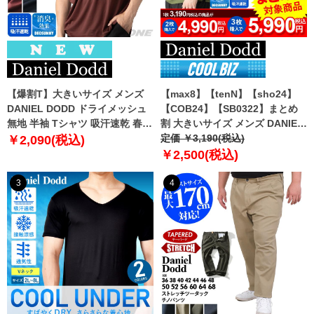
【爆割T】大きいサイズ メンズ
【max8】【tenN】【sho24】
DANIEL DODD ドライメッシュ
【COB24】【SB0322】まとめ
無地 半袖 Tシャツ 吸汗速乾 春夏
割 大きいサイズ メンズ DANIEL
新作 tjt-2602dry5 【fre】
DODD 吸汗速乾 半袖 無地 スポ
定価 ￥3,190(税込)
￥2,090(税込)
ーツ ポロシャツ azpr-009008h
￥2,500(税込)
【fre】
3
4