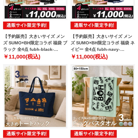
【予約販売】大きいサイズ メン
【予約販売】大きいサイズ メン
ズ SUMO×BH限定コラボ 福袋 ブ
ズ SUMO×BH限定コラボ 福袋 ネ
ラック 全4点 fubh-black-
イビー 全4点 fubh-navy-
sumo999-b【10月下旬発送予
sumo999-b【10月下旬発送予
￥11,000(税込)
￥11,000(税込)
定】
定】