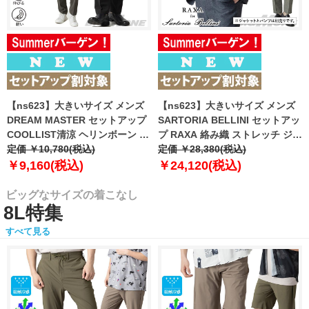
【ns623】大きいサイズ メンズ
【ns623】大きいサイズ メンズ
DREAM MASTER セットアップ
SARTORIA BELLINI セットアッ
COOLLIST清涼 ヘリンボーン ス
プ RAXA 絡み織 ストレッチ ジャ
トレッチ パンツ 軽量 ウォッシャ
定価 ￥10,780(税込)
ケット 春夏新作 tzjk-33b
定価 ￥28,380(税込)
ブル スマリラ 春夏新作
【fre】
￥9,160(税込)
￥24,120(税込)
azs26181-sp 【fre】
ビッグなサイズの着こなし
8L特集
すべて見る