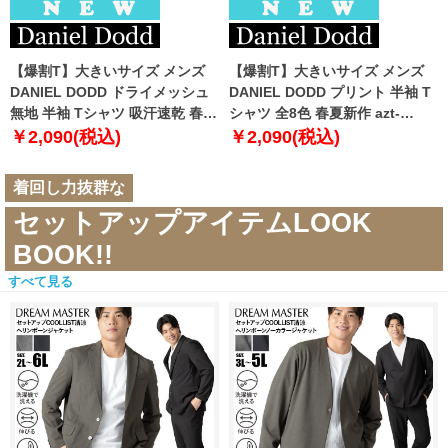
【爆割T】大きいサイズ メンズ
【爆割T】大きいサイズ メンズ
DANIEL DODD ドライメッシュ
DANIEL DODD プリント 半袖 T
無地 半袖 Tシャツ 吸汗速乾 春夏
シャツ 全8色 春夏新作 azt-
新作 tjt-2602dry5 【fre】
2602pt5 【fre】
￥2,090(税込)
￥2,090(税込)
着回し力抜群な
セットアップアイテムLOOK
BOOK!!
すべて見る