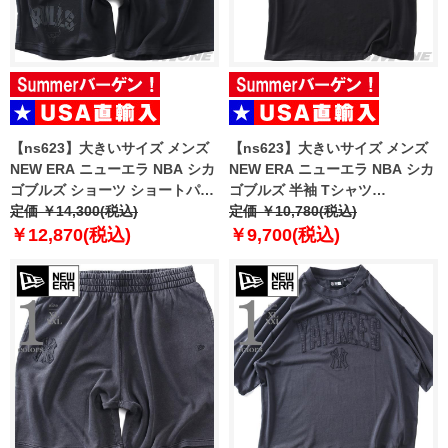
【ns623】大きいサイズ メンズ
【ns623】大きいサイズ メンズ
NEW ERA ニューエラ NBA シカ
NEW ERA ニューエラ NBA シカ
ゴブルズ ショーツ ショートパン
ゴブルズ 半袖 Tシャツ
ツ ハーフパンツ NBA CHICAGO
定価 ￥14,300(税込)
CHICAGO BULLS NBA BLACK
定価 ￥10,780(税込)
BULLS BLACK SHORTS USA直
OVERSIZED T-SHIRT USA直輸
￥12,870(税込)
￥9,700(税込)
輸入 60771533
入 60771523