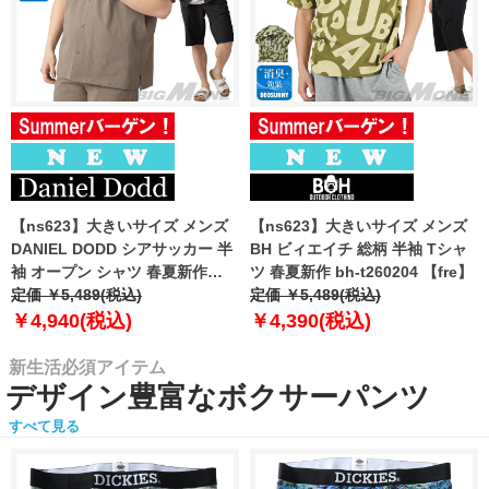
【ns623】大きいサイズ メンズ
【ns623】大きいサイズ メンズ
DANIEL DODD シアサッカー 半
BH ビィエイチ 総柄 半袖 Tシャ
袖 オープン シャツ 春夏新作
ツ 春夏新作 bh-t260204 【fre】
azsh-260213 【fre】
定価 ￥5,489(税込)
定価 ￥5,489(税込)
￥4,940(税込)
￥4,390(税込)
新生活必須アイテム
デザイン豊富なボクサーパンツ
すべて見る