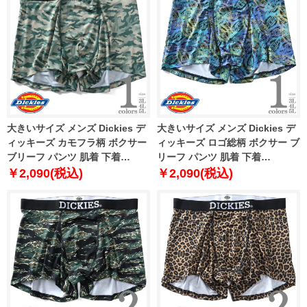
大きいサイズ メンズ Dickies デ
大きいサイズ メンズ Dickies デ
ィッキーズ カモフラ柄 ボクサー
ィッキーズ ロゴ総柄 ボクサー ブ
ブリーフ パンツ 肌着 下着
リーフ パンツ 肌着 下着
80212600
80212700
￥2,090(税込)
￥2,090(税込)