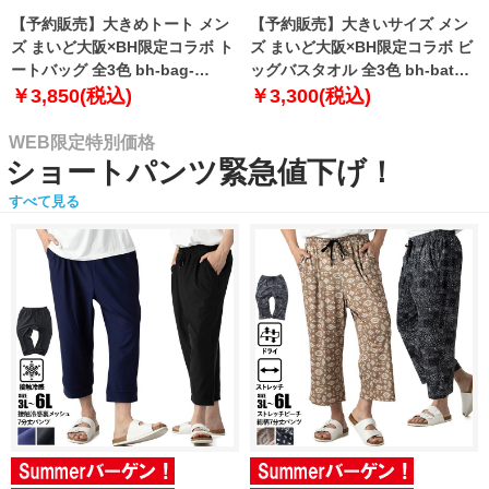
【予約販売】大きめトート メン
【予約販売】大きいサイズ メン
ズ まいど大阪×BH限定コラボ ト
ズ まいど大阪×BH限定コラボ ビ
ートバッグ 全3色 bh-bag-
ッグバスタオル 全3色 bh-bath-
sumo999【10月下旬発送予定】
sumo999【10月下旬発送予定】
￥3,850(税込)
￥3,300(税込)
WEB限定特別価格
ショートパンツ緊急値下げ！
すべて見る