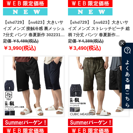
【shd729】【ns623】大きいサ
【shd729】【ns623】大きいサ
イズ メンズ 接触冷感 裏メッシュ
イズ メンズ ストレッチピーチ 総
7分丈 パンツ 春夏新作 302231az
柄 7分丈 パンツ 春夏新作
【fre】
定価 ￥5,489(税込)
302249az 【fre】
定価 ￥4,389(税込)
￥3,990(税込)
￥3,490(税込)