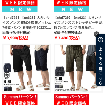
【shd729】【ns623】大きいサ
【shd729】【ns623】大きいサ
イズ メンズ 接触冷感 裏メッシュ
イズ メンズ ストレッチピーチ 総
7分丈 パンツ 春夏新作 302231az
柄 7分丈 パンツ 春夏新作
【fre】
定価 ￥5,489(税込)
302249az 【fre】
定価 ￥4,389(税込)
￥3,990(税込)
￥3,490(税込)