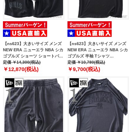
【ns623】大きいサイズ メンズ
【ns623】大きいサイズ メンズ
NEW ERA ニューエラ NBA シカ
NEW ERA ニューエラ NBA シカ
ゴブルズ ショーツ ショートパン
ゴブルズ 半袖 Tシャツ
ツ ハーフパンツ NBA CHICAGO
定価 ￥14,300(税込)
CHICAGO BULLS NBA BLACK
定価 ￥10,780(税込)
BULLS BLACK SHORTS USA直
OVERSIZED T-SHIRT USA直輸
￥12,870(税込)
￥9,700(税込)
輸入 60771533
入 60771523