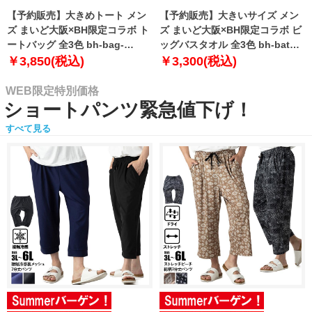
【予約販売】大きめトート メン
【予約販売】大きいサイズ メン
ズ まいど大阪×BH限定コラボ ト
ズ まいど大阪×BH限定コラボ ビ
ートバッグ 全3色 bh-bag-
ッグバスタオル 全3色 bh-bath-
sumo999【10月下旬発送予定】
sumo999【10月下旬発送予定】
￥3,850(税込)
￥3,300(税込)
WEB限定特別価格
ショートパンツ緊急値下げ！
すべて見る