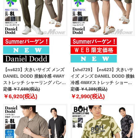
【ns623】大きいサイズ メンズ
【shd729】【ns623】大きいサ
DANIEL DODD 接触冷感 4WAY
イズ メンズ DANIEL DODD 接触
ストレッチ シャーリング パンツ
冷感 4WAYストレッチ ショーツ
春夏新作 azp260201201t
定価 ￥7,689(税込)
ショートパンツ ハーフパンツ 春
定価 ￥4,389(税込)
【fre】
夏新作 azsp-260204 【fre】
￥6,920(税込)
￥2,990(税込)