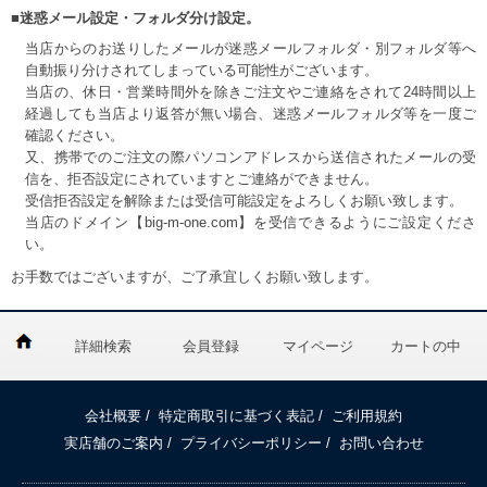
■迷惑メール設定・フォルダ分け設定。
当店からのお送りしたメールが迷惑メールフォルダ・別フォルダ等へ
自動振り分けされてしまっている可能性がございます。
当店の、休日・営業時間外を除きご注文やご連絡をされて24時間以上
経過しても当店より返答が無い場合、迷惑メールフォルダ等を一度ご
確認ください。
又、携帯でのご注文の際パソコンアドレスから送信されたメールの受
信を、拒否設定にされていますとご連絡ができません。
受信拒否設定を解除または受信可能設定をよろしくお願い致します。
当店のドメイン【big-m-one.com】を受信できるようにご設定くださ
い。
お手数ではございますが、ご了承宜しくお願い致します。
詳細検索
会員登録
マイページ
カートの中
会社概要
/
特定商取引に基づく表記
/
ご利用規約
実店舗のご案内
/
プライバシーポリシー
/
お問い合わせ