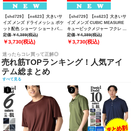
【shd729】【ns623】大きいサ
【shd729】【ns623】大きいサ
イズ メンズ ドライメッシュ ポケ
イズ メンズ CUBIC MEASURE
ット配色 ショーツ ショートパン
キュービックメジャー フクレ エ
ツ ハーフパンツ 春夏新作
定価 ￥4,389(税込)
ンボス 迷彩柄 ショーツ ショート
定価 ￥4,389(税込)
302252az 【fre】
パンツ ハーフパンツ 春夏新作
￥3,730(税込)
￥3,730(税込)
6753-384z 【fre】
迷ったらコレ買って正解◎
売れ筋TOPランキング！人気アイ
テム総まとめ
すべて見る
1
2