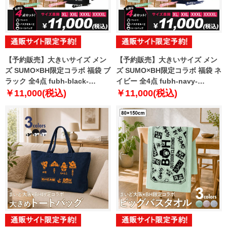
【予約販売】大きいサイズ メン
【予約販売】大きいサイズ メン
ズ SUMO×BH限定コラボ 福袋 ブ
ズ SUMO×BH限定コラボ 福袋 ネ
ラック 全4点 fubh-black-
イビー 全4点 fubh-navy-
sumo999-b【10月下旬発送予
sumo999-b【10月下旬発送予
￥11,000(税込)
￥11,000(税込)
定】
定】