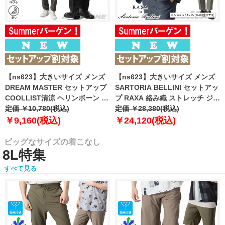
【ns623】大きいサイズ メンズ
【ns623】大きいサイズ メンズ
DREAM MASTER セットアップ
SARTORIA BELLINI セットアッ
COOLLIST清涼 ヘリンボーン ス
プ RAXA 絡み織 ストレッチ ジャ
トレッチ パンツ 軽量 ウォッシャ
定価 ￥10,780(税込)
ケット 春夏新作 tzjk-33b
定価 ￥28,380(税込)
ブル スマリラ 春夏新作
【fre】
￥9,160(税込)
￥24,120(税込)
azs26181-sp 【fre】
ビッグなサイズの着こなし
8L特集
すべて見る