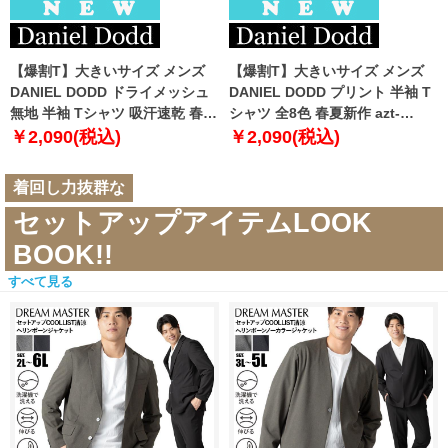
【爆割T】大きいサイズ メンズ
【爆割T】大きいサイズ メンズ
DANIEL DODD ドライメッシュ
DANIEL DODD プリント 半袖 T
無地 半袖 Tシャツ 吸汗速乾 春夏
シャツ 全8色 春夏新作 azt-
新作 tjt-2602dry5 【fre】
2602pt5 【fre】
￥2,090(税込)
￥2,090(税込)
着回し力抜群な
セットアップアイテムLOOK
BOOK!!
すべて見る