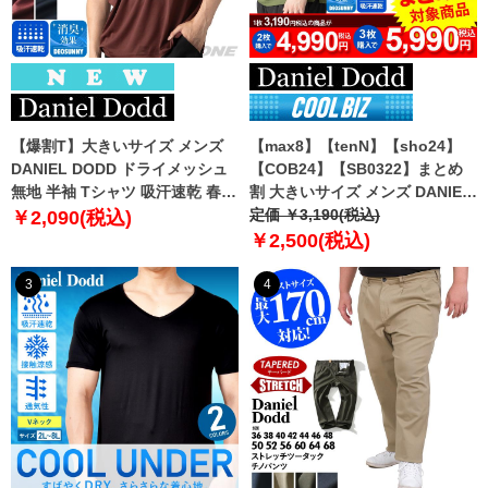
【爆割T】大きいサイズ メンズ
【max8】【tenN】【sho24】
DANIEL DODD ドライメッシュ
【COB24】【SB0322】まとめ
無地 半袖 Tシャツ 吸汗速乾 春夏
割 大きいサイズ メンズ DANIEL
新作 tjt-2602dry5 【fre】
DODD 吸汗速乾 半袖 無地 スポ
定価 ￥3,190(税込)
￥2,090(税込)
ーツ ポロシャツ azpr-009008h
￥2,500(税込)
【fre】
3
4