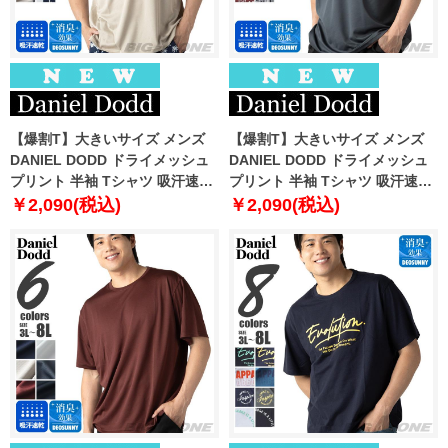
【爆割T】大きいサイズ メンズ
【爆割T】大きいサイズ メンズ
DANIEL DODD ドライメッシュ
DANIEL DODD ドライメッシュ
プリント 半袖 Tシャツ 吸汗速乾
プリント 半袖 Tシャツ 吸汗速乾
春夏新作 tjt-2602dry3 【fre】
春夏新作 tjt-2602dry4 【fre】
￥2,090(税込)
￥2,090(税込)