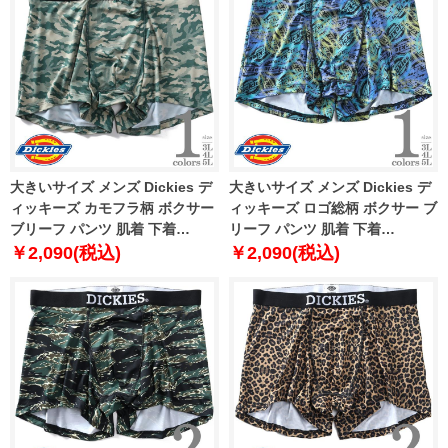
大きいサイズ メンズ Dickies デ
大きいサイズ メンズ Dickies デ
ィッキーズ カモフラ柄 ボクサー
ィッキーズ ロゴ総柄 ボクサー ブ
ブリーフ パンツ 肌着 下着
リーフ パンツ 肌着 下着
80212600
80212700
￥2,090(税込)
￥2,090(税込)