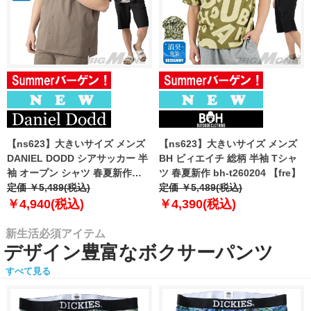
【ns623】大きいサイズ メンズ
【ns623】大きいサイズ メンズ
DANIEL DODD シアサッカー 半
BH ビィエイチ 総柄 半袖 Tシャ
袖 オープン シャツ 春夏新作
ツ 春夏新作 bh-t260204 【fre】
azsh-260213 【fre】
定価 ￥5,489(税込)
定価 ￥5,489(税込)
￥4,940(税込)
￥4,390(税込)
新生活必須アイテム
デザイン豊富なボクサーパンツ
すべて見る