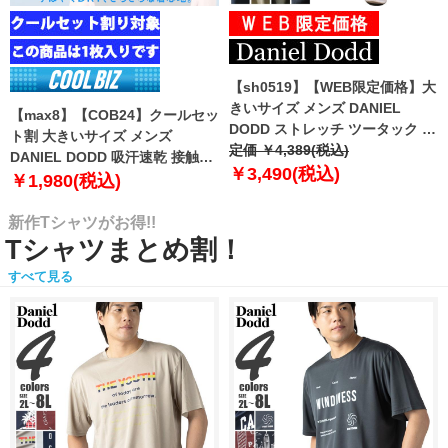
【sh0519】【WEB限定価格】大
きいサイズ メンズ DANIEL
【max8】【COB24】クールセッ
DODD ストレッチ ツータック チ
ト割 大きいサイズ メンズ
ノ パンツ チノパン テーパード
定価 ￥4,389(税込)
DANIEL DODD 吸汗速乾 接触涼
azp-210102
￥3,490(税込)
感 Vネック 半袖 クールアンダー
￥1,980(税込)
インナー 肌着 下着 1枚入り azu-
2101
新作Tシャツがお得!!
Tシャツまとめ割！
すべて見る