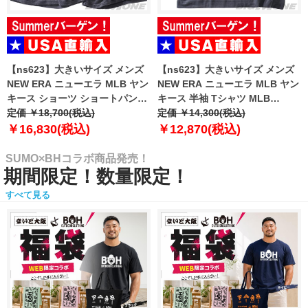
【ns623】大きいサイズ メンズ
【ns623】大きいサイズ メンズ
NEW ERA ニューエラ MLB ヤン
NEW ERA ニューエラ MLB ヤン
キース ショーツ ショートパンツ
キース 半袖 Tシャツ MLB
ハーフパンツ MLB WASHED
定価 ￥18,700(税込)
WASHED NEW YORK YANKEES
定価 ￥14,300(税込)
NEW YORK YANKEES T-SHIRT
T-SHIRT USA直輸入 60771645
￥16,830(税込)
￥12,870(税込)
USA直輸入 60771649
SUMO×BHコラボ商品発売！
期間限定！数量限定！
すべて見る