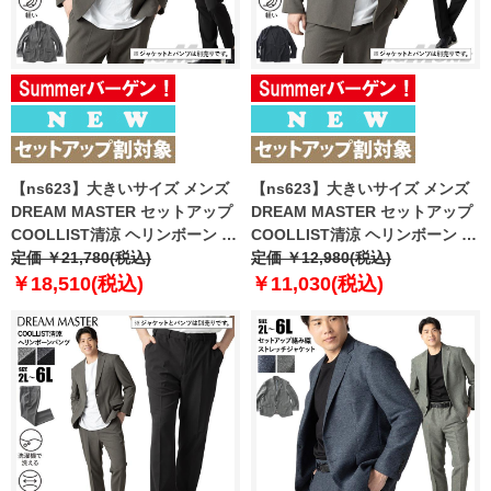
【ns623】大きいサイズ メンズ
【ns623】大きいサイズ メンズ
DREAM MASTER セットアップ
DREAM MASTER セットアップ
COOLLIST清涼 ヘリンボーン ス
COOLLIST清涼 ヘリンボーン ス
トレッチ ジャケット 軽量 ウォッ
定価 ￥21,780(税込)
トレッチ ノーカラー ジャケット
定価 ￥12,980(税込)
シャブル スマリラ 春夏新作
軽量 ウォッシャブル スマリラ 春
￥18,510(税込)
￥11,030(税込)
azs26181-sj 【fre】
夏新作 azs26181-sjn 【fre】