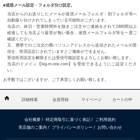
■迷惑メール設定・フォルダ分け設定。
当店からのお送りしたメールが迷惑メールフォルダ・別フォルダ等へ
自動振り分けされてしまっている可能性がございます。
当店の、休日・営業時間外を除きご注文やご連絡をされて24時間以上
経過しても当店より返答が無い場合、迷惑メールフォルダ等を一度ご
確認ください。
又、携帯でのご注文の際パソコンアドレスから送信されたメールの受
信を、拒否設定にされていますとご連絡ができません。
受信拒否設定を解除または受信可能設定をよろしくお願い致します。
当店のドメイン【big-m-one.com】を受信できるようにご設定くださ
い。
お手数ではございますが、ご了承宜しくお願い致します。
詳細検索
会員登録
マイページ
カートの中
会社概要
/
特定商取引に基づく表記
/
ご利用規約
実店舗のご案内
/
プライバシーポリシー
/
お問い合わせ