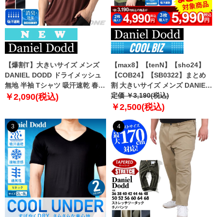
【爆割T】大きいサイズ メンズ
【max8】【tenN】【sho24】
DANIEL DODD ドライメッシュ
【COB24】【SB0322】まとめ
無地 半袖 Tシャツ 吸汗速乾 春夏
割 大きいサイズ メンズ DANIEL
新作 tjt-2602dry5 【fre】
DODD 吸汗速乾 半袖 無地 スポ
定価 ￥3,190(税込)
￥2,090(税込)
ーツ ポロシャツ azpr-009008h
￥2,500(税込)
【fre】
3
4