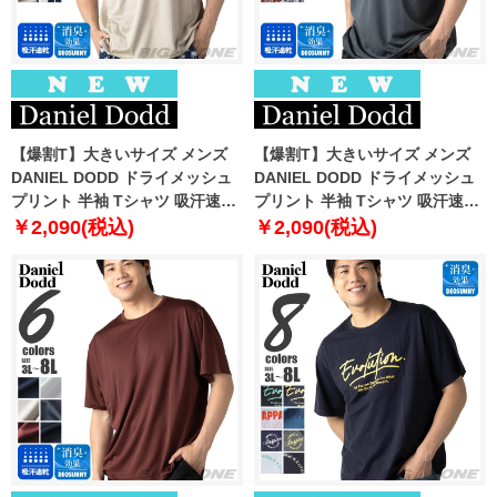
【爆割T】大きいサイズ メンズ
【爆割T】大きいサイズ メンズ
DANIEL DODD ドライメッシュ
DANIEL DODD ドライメッシュ
プリント 半袖 Tシャツ 吸汗速乾
プリント 半袖 Tシャツ 吸汗速乾
春夏新作 tjt-2602dry3 【fre】
春夏新作 tjt-2602dry4 【fre】
￥2,090(税込)
￥2,090(税込)