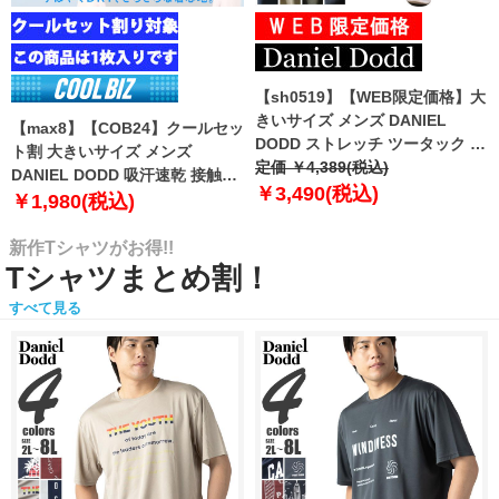
【sh0519】【WEB限定価格】大
きいサイズ メンズ DANIEL
【max8】【COB24】クールセッ
DODD ストレッチ ツータック チ
ト割 大きいサイズ メンズ
ノ パンツ チノパン テーパード
定価 ￥4,389(税込)
DANIEL DODD 吸汗速乾 接触涼
azp-210102
￥3,490(税込)
感 Vネック 半袖 クールアンダー
￥1,980(税込)
インナー 肌着 下着 1枚入り azu-
2101
新作Tシャツがお得!!
Tシャツまとめ割！
すべて見る