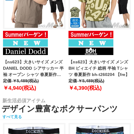
【ns623】大きいサイズ メンズ
【ns623】大きいサイズ メンズ
DANIEL DODD シアサッカー 半
BH ビィエイチ 総柄 半袖 Tシャ
袖 オープン シャツ 春夏新作
ツ 春夏新作 bh-t260204 【fre】
azsh-260213 【fre】
定価 ￥5,489(税込)
定価 ￥5,489(税込)
￥4,940(税込)
￥4,390(税込)
新生活必須アイテム
デザイン豊富なボクサーパンツ
すべて見る