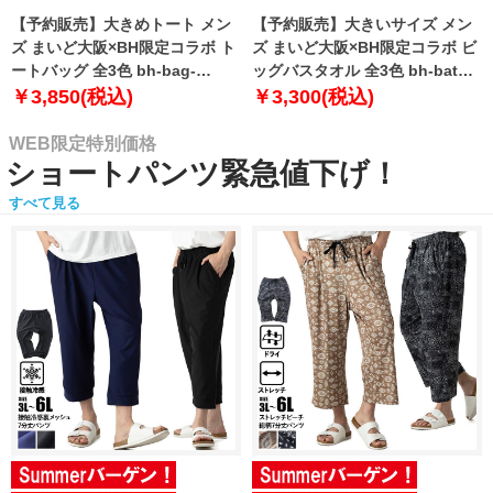
【予約販売】大きめトート メン
【予約販売】大きいサイズ メン
ズ まいど大阪×BH限定コラボ ト
ズ まいど大阪×BH限定コラボ ビ
ートバッグ 全3色 bh-bag-
ッグバスタオル 全3色 bh-bath-
sumo999【10月下旬発送予定】
sumo999【10月下旬発送予定】
￥3,850(税込)
￥3,300(税込)
WEB限定特別価格
ショートパンツ緊急値下げ！
すべて見る