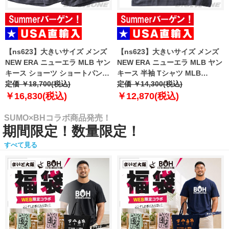
【ns623】大きいサイズ メンズ
【ns623】大きいサイズ メンズ
NEW ERA ニューエラ MLB ヤン
NEW ERA ニューエラ MLB ヤン
キース ショーツ ショートパンツ
キース 半袖 Tシャツ MLB
ハーフパンツ MLB WASHED
定価 ￥18,700(税込)
WASHED NEW YORK YANKEES
定価 ￥14,300(税込)
NEW YORK YANKEES T-SHIRT
T-SHIRT USA直輸入 60771645
￥16,830(税込)
￥12,870(税込)
USA直輸入 60771649
SUMO×BHコラボ商品発売！
期間限定！数量限定！
すべて見る