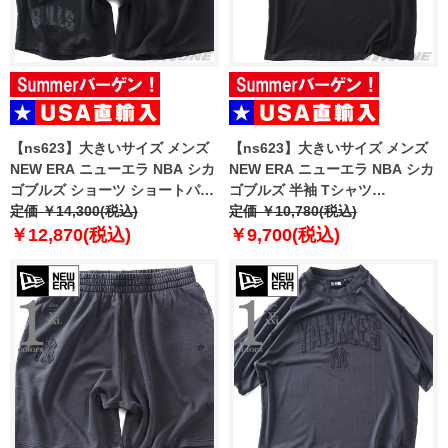
【ns623】大きいサイズ メンズ
【ns623】大きいサイズ メンズ
NEW ERA ニューエラ NBA シカ
NEW ERA ニューエラ NBA シカ
ゴブルズ ショーツ ショートパン
ゴブルズ 半袖 Tシャツ
ツ ハーフパンツ NBA CHICAGO
定価 ￥14,300(税込)
CHICAGO BULLS NBA BLACK
定価 ￥10,780(税込)
BULLS BLACK SHORTS USA直
OVERSIZED T-SHIRT USA直輸
￥12,870(税込)
￥9,700(税込)
輸入 60771533
入 60771523