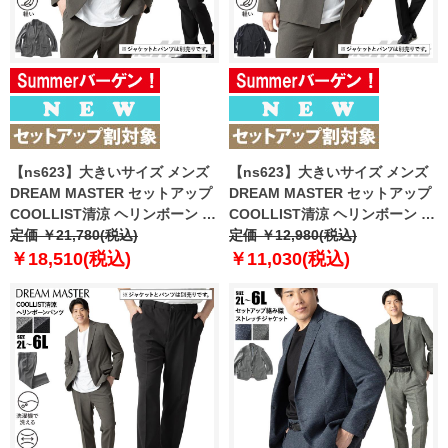
【ns623】大きいサイズ メンズ
【ns623】大きいサイズ メンズ
DREAM MASTER セットアップ
DREAM MASTER セットアップ
COOLLIST清涼 ヘリンボーン ス
COOLLIST清涼 ヘリンボーン ス
トレッチ ジャケット 軽量 ウォッ
定価 ￥21,780(税込)
トレッチ ノーカラー ジャケット
定価 ￥12,980(税込)
シャブル スマリラ 春夏新作
軽量 ウォッシャブル スマリラ 春
￥18,510(税込)
￥11,030(税込)
azs26181-sj 【fre】
夏新作 azs26181-sjn 【fre】