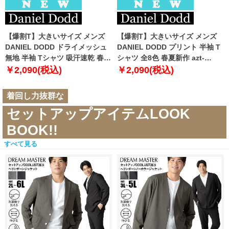
【爆割T】大きいサイズ メンズ
【爆割T】大きいサイズ メンズ
DANIEL DODD ドライメッシュ
DANIEL DODD プリント 半袖 T
無地 半袖 Tシャツ 吸汗速乾 春夏
シャツ 全8色 春夏新作 azt-
新作 tjt-2602dry5 【fre】
2602pt5 【fre】
￥2,090(税込)
￥2,090(税込)
着回し力抜群な
セットアップアイテムLOOK
BOOK!!
すべて見る