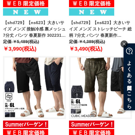
【shd729】【ns623】大きいサ
【shd729】【ns623】大きいサ
イズ メンズ 接触冷感 裏メッシュ
イズ メンズ ストレッチピーチ 総
7分丈 パンツ 春夏新作 302231az
柄 7分丈 パンツ 春夏新作
【fre】
定価 ￥5,489(税込)
302249az 【fre】
定価 ￥4,389(税込)
￥3,990(税込)
￥3,490(税込)