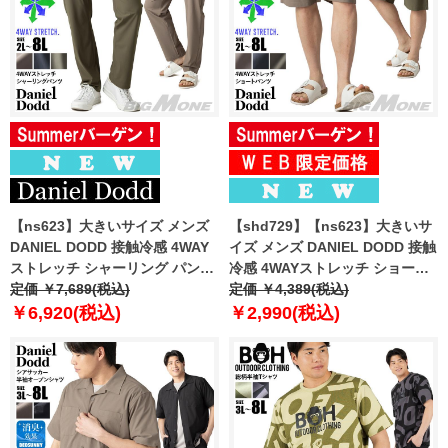
【ns623】大きいサイズ メンズ
【shd729】【ns623】大きいサ
DANIEL DODD 接触冷感 4WAY
イズ メンズ DANIEL DODD 接触
ストレッチ シャーリング パンツ
冷感 4WAYストレッチ ショーツ
春夏新作 azp260201201t
定価 ￥7,689(税込)
ショートパンツ ハーフパンツ 春
定価 ￥4,389(税込)
【fre】
夏新作 azsp-260204 【fre】
￥6,920(税込)
￥2,990(税込)