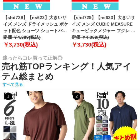
【shd729】【ns623】大きいサ
【shd729】【ns623】大きいサ
イズ メンズ ドライメッシュ ポケ
イズ メンズ CUBIC MEASURE
ット配色 ショーツ ショートパン
キュービックメジャー フクレ エ
ツ ハーフパンツ 春夏新作
定価 ￥4,389(税込)
ンボス 迷彩柄 ショーツ ショート
定価 ￥4,389(税込)
302252az 【fre】
パンツ ハーフパンツ 春夏新作
￥3,730(税込)
￥3,730(税込)
6753-384z 【fre】
迷ったらコレ買って正解◎
売れ筋TOPランキング！人気アイ
テム総まとめ
すべて見る
1
2