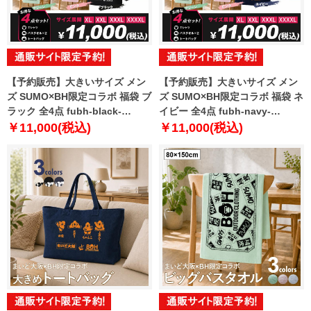
【予約販売】大きいサイズ メン
【予約販売】大きいサイズ メン
ズ SUMO×BH限定コラボ 福袋 ブ
ズ SUMO×BH限定コラボ 福袋 ネ
ラック 全4点 fubh-black-
イビー 全4点 fubh-navy-
sumo999-b【10月下旬発送予
sumo999-b【10月下旬発送予
￥11,000(税込)
￥11,000(税込)
定】
定】