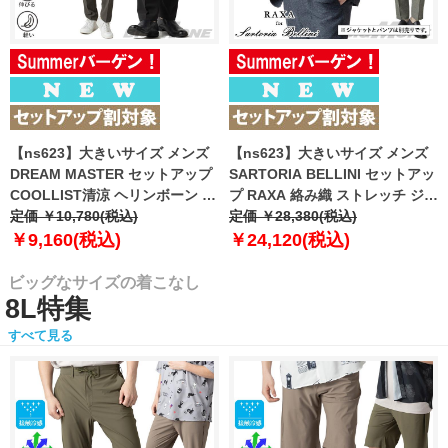
【ns623】大きいサイズ メンズ
【ns623】大きいサイズ メンズ
DREAM MASTER セットアップ
SARTORIA BELLINI セットアッ
COOLLIST清涼 ヘリンボーン ス
プ RAXA 絡み織 ストレッチ ジャ
トレッチ パンツ 軽量 ウォッシャ
定価 ￥10,780(税込)
ケット 春夏新作 tzjk-33b
定価 ￥28,380(税込)
ブル スマリラ 春夏新作
【fre】
￥9,160(税込)
￥24,120(税込)
azs26181-sp 【fre】
ビッグなサイズの着こなし
8L特集
すべて見る