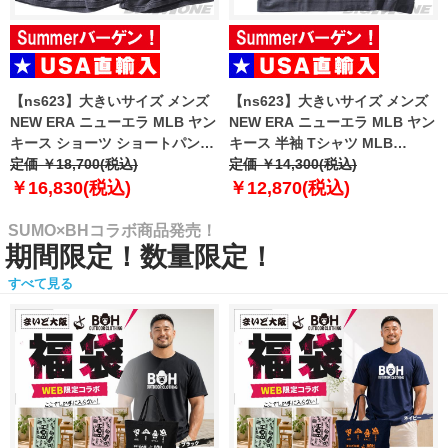
【ns623】大きいサイズ メンズ
【ns623】大きいサイズ メンズ
NEW ERA ニューエラ MLB ヤン
NEW ERA ニューエラ MLB ヤン
キース ショーツ ショートパンツ
キース 半袖 Tシャツ MLB
ハーフパンツ MLB WASHED
定価 ￥18,700(税込)
WASHED NEW YORK YANKEES
定価 ￥14,300(税込)
NEW YORK YANKEES T-SHIRT
T-SHIRT USA直輸入 60771645
￥16,830(税込)
￥12,870(税込)
USA直輸入 60771649
SUMO×BHコラボ商品発売！
期間限定！数量限定！
すべて見る