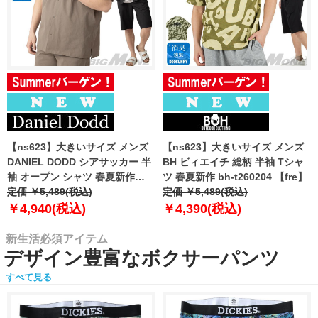
【ns623】大きいサイズ メンズ
【ns623】大きいサイズ メンズ
DANIEL DODD シアサッカー 半
BH ビィエイチ 総柄 半袖 Tシャ
袖 オープン シャツ 春夏新作
ツ 春夏新作 bh-t260204 【fre】
azsh-260213 【fre】
定価 ￥5,489(税込)
定価 ￥5,489(税込)
￥4,940(税込)
￥4,390(税込)
新生活必須アイテム
デザイン豊富なボクサーパンツ
すべて見る