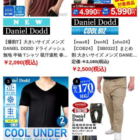
【爆割T】大きいサイズ メンズ
【max8】【tenN】【sho24】
DANIEL DODD ドライメッシュ
【COB24】【SB0322】まとめ
無地 半袖 Tシャツ 吸汗速乾 春夏
割 大きいサイズ メンズ DANIEL
新作 tjt-2602dry5 【fre】
DODD 吸汗速乾 半袖 無地 スポ
定価 ￥3,190(税込)
￥2,090(税込)
ーツ ポロシャツ azpr-009008h
￥2,500(税込)
【fre】
3
4