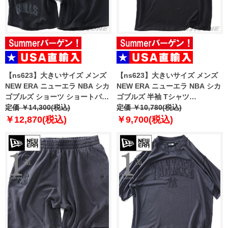
【ns623】大きいサイズ メンズ
【ns623】大きいサイズ メンズ
NEW ERA ニューエラ NBA シカ
NEW ERA ニューエラ NBA シカ
ゴブルズ ショーツ ショートパン
ゴブルズ 半袖 Tシャツ
ツ ハーフパンツ NBA CHICAGO
定価 ￥14,300(税込)
CHICAGO BULLS NBA BLACK
定価 ￥10,780(税込)
BULLS BLACK SHORTS USA直
OVERSIZED T-SHIRT USA直輸
￥12,870(税込)
￥9,700(税込)
輸入 60771533
入 60771523