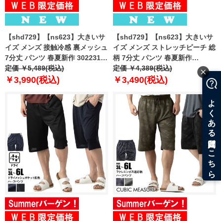
【shd729】【ns623】大きいサ
【shd729】【ns623】大きいサ
イズ メンズ 接触冷感 裏メッシュ
イズ メンズ ストレッチピーチ 総
7分丈 パンツ 春夏新作 302231az
柄 7分丈 パンツ 春夏新作
【fre】
定価 ￥5,489(税込)
302249az 【fre】
定価 ￥4,389(税込)
￥3,990(税込)
￥3,490(税込)