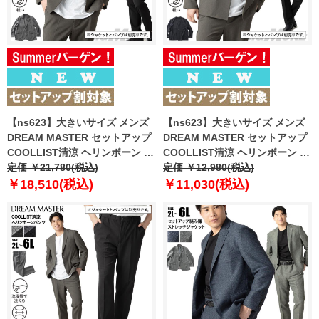
【ns623】大きいサイズ メンズ
【ns623】大きいサイズ メンズ
DREAM MASTER セットアップ
DREAM MASTER セットアップ
COOLLIST清涼 ヘリンボーン ス
COOLLIST清涼 ヘリンボーン ス
トレッチ ジャケット 軽量 ウォッ
定価 ￥21,780(税込)
トレッチ ノーカラー ジャケット
定価 ￥12,980(税込)
シャブル スマリラ 春夏新作
軽量 ウォッシャブル スマリラ 春
￥18,510(税込)
￥11,030(税込)
azs26181-sj 【fre】
夏新作 azs26181-sjn 【fre】