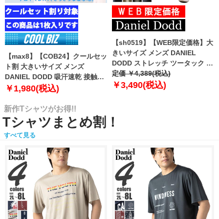
【sh0519】【WEB限定価格】大
きいサイズ メンズ DANIEL
【max8】【COB24】クールセッ
DODD ストレッチ ツータック チ
ト割 大きいサイズ メンズ
ノ パンツ チノパン テーパード
定価 ￥4,389(税込)
DANIEL DODD 吸汗速乾 接触涼
azp-210102
￥3,490(税込)
感 Vネック 半袖 クールアンダー
￥1,980(税込)
インナー 肌着 下着 1枚入り azu-
2101
新作Tシャツがお得!!
Tシャツまとめ割！
すべて見る