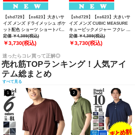
【shd729】【ns623】大きいサ
【shd729】【ns623】大きいサ
イズ メンズ ドライメッシュ ポケ
イズ メンズ CUBIC MEASURE
ット配色 ショーツ ショートパン
キュービックメジャー フクレ エ
ツ ハーフパンツ 春夏新作
定価 ￥4,389(税込)
ンボス 迷彩柄 ショーツ ショート
定価 ￥4,389(税込)
302252az 【fre】
パンツ ハーフパンツ 春夏新作
￥3,730(税込)
￥3,730(税込)
6753-384z 【fre】
迷ったらコレ買って正解◎
売れ筋TOPランキング！人気アイ
テム総まとめ
すべて見る
1
2