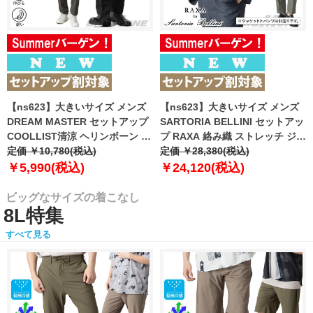
【ns623】大きいサイズ メンズ
【ns623】大きいサイズ メンズ
DREAM MASTER セットアップ
SARTORIA BELLINI セットアッ
COOLLIST清涼 ヘリンボーン ス
プ RAXA 絡み織 ストレッチ ジャ
トレッチ パンツ 軽量 ウォッシャ
定価 ￥10,780(税込)
ケット 春夏新作 tzjk-33b
定価 ￥28,380(税込)
ブル スマリラ 春夏新作
【fre】
￥5,990(税込)
￥24,120(税込)
azs26181-sp 【fre】
ビッグなサイズの着こなし
8L特集
すべて見る