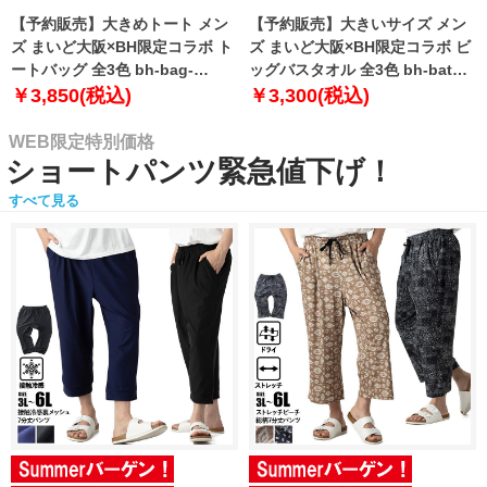
【予約販売】大きめトート メン
【予約販売】大きいサイズ メン
ズ まいど大阪×BH限定コラボ ト
ズ まいど大阪×BH限定コラボ ビ
ートバッグ 全3色 bh-bag-
ッグバスタオル 全3色 bh-bath-
sumo999【10月下旬発送予定】
sumo999【10月下旬発送予定】
￥3,850(税込)
￥3,300(税込)
WEB限定特別価格
ショートパンツ緊急値下げ！
すべて見る