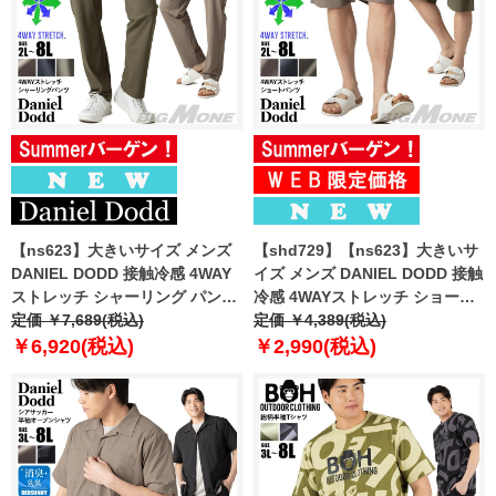
【ns623】大きいサイズ メンズ
【shd729】【ns623】大きいサ
DANIEL DODD 接触冷感 4WAY
イズ メンズ DANIEL DODD 接触
ストレッチ シャーリング パンツ
冷感 4WAYストレッチ ショーツ
春夏新作 azp260201201t
定価 ￥7,689(税込)
ショートパンツ ハーフパンツ 春
定価 ￥4,389(税込)
【fre】
夏新作 azsp-260204 【fre】
￥6,920(税込)
￥2,990(税込)