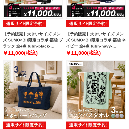
【予約販売】大きいサイズ メン
【予約販売】大きいサイズ メン
ズ SUMO×BH限定コラボ 福袋 ブ
ズ SUMO×BH限定コラボ 福袋 ネ
ラック 全4点 fubh-black-
イビー 全4点 fubh-navy-
sumo999-b【10月下旬発送予
sumo999-b【10月下旬発送予
￥11,000(税込)
￥11,000(税込)
定】
定】