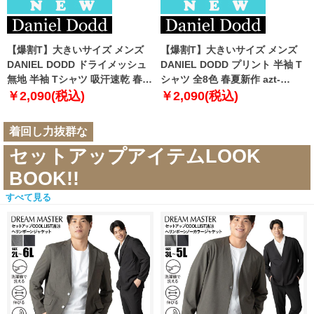
【爆割T】大きいサイズ メンズ
【爆割T】大きいサイズ メンズ
DANIEL DODD ドライメッシュ
DANIEL DODD プリント 半袖 T
無地 半袖 Tシャツ 吸汗速乾 春夏
シャツ 全8色 春夏新作 azt-
新作 tjt-2602dry5 【fre】
2602pt5 【fre】
￥2,090(税込)
￥2,090(税込)
着回し力抜群な
セットアップアイテムLOOK
BOOK!!
すべて見る