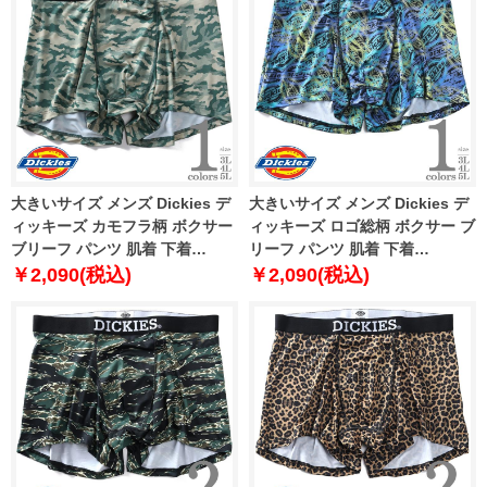
大きいサイズ メンズ Dickies デ
大きいサイズ メンズ Dickies デ
ィッキーズ カモフラ柄 ボクサー
ィッキーズ ロゴ総柄 ボクサー ブ
ブリーフ パンツ 肌着 下着
リーフ パンツ 肌着 下着
80212600
80212700
￥2,090(税込)
￥2,090(税込)