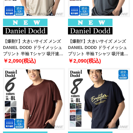
【爆割T】大きいサイズ メンズ
【爆割T】大きいサイズ メンズ
DANIEL DODD ドライメッシュ
DANIEL DODD ドライメッシュ
プリント 半袖 Tシャツ 吸汗速乾
プリント 半袖 Tシャツ 吸汗速乾
春夏新作 tjt-2602dry3 【fre】
春夏新作 tjt-2602dry4 【fre】
￥2,090(税込)
￥2,090(税込)