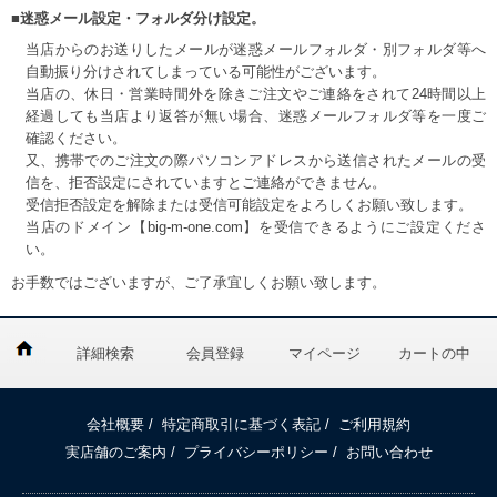
■迷惑メール設定・フォルダ分け設定。
当店からのお送りしたメールが迷惑メールフォルダ・別フォルダ等へ
自動振り分けされてしまっている可能性がございます。
当店の、休日・営業時間外を除きご注文やご連絡をされて24時間以上
経過しても当店より返答が無い場合、迷惑メールフォルダ等を一度ご
確認ください。
又、携帯でのご注文の際パソコンアドレスから送信されたメールの受
信を、拒否設定にされていますとご連絡ができません。
受信拒否設定を解除または受信可能設定をよろしくお願い致します。
当店のドメイン【big-m-one.com】を受信できるようにご設定くださ
い。
お手数ではございますが、ご了承宜しくお願い致します。
詳細検索
会員登録
マイページ
カートの中
会社概要
/
特定商取引に基づく表記
/
ご利用規約
実店舗のご案内
/
プライバシーポリシー
/
お問い合わせ