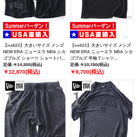
【ns623】大きいサイズ メンズ
【ns623】大きいサイズ メンズ
NEW ERA ニューエラ NBA シカ
NEW ERA ニューエラ NBA シカ
ゴブルズ ショーツ ショートパン
ゴブルズ 半袖 Tシャツ
ツ ハーフパンツ NBA CHICAGO
定価 ￥14,300(税込)
CHICAGO BULLS NBA BLACK
定価 ￥10,780(税込)
BULLS BLACK SHORTS USA直
OVERSIZED T-SHIRT USA直輸
￥12,870(税込)
￥9,700(税込)
輸入 60771533
入 60771523