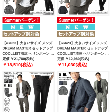
【ns623】大きいサイズ メンズ
【ns623】大きいサイズ メンズ
DREAM MASTER セットアップ
DREAM MASTER セットアップ
COOLLIST清涼 ヘリンボーン ス
COOLLIST清涼 ヘリンボーン ス
トレッチ ジャケット 軽量 ウォッ
定価 ￥21,780(税込)
トレッチ ノーカラー ジャケット
定価 ￥12,980(税込)
シャブル スマリラ 春夏新作
軽量 ウォッシャブル スマリラ 春
￥18,510(税込)
￥11,030(税込)
azs26181-sj 【fre】
夏新作 azs26181-sjn 【fre】