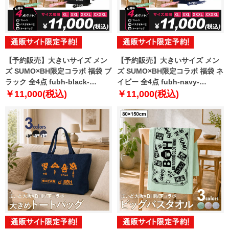
【予約販売】大きいサイズ メン
【予約販売】大きいサイズ メン
ズ SUMO×BH限定コラボ 福袋 ブ
ズ SUMO×BH限定コラボ 福袋 ネ
ラック 全4点 fubh-black-
イビー 全4点 fubh-navy-
sumo999-b【10月下旬発送予
sumo999-b【10月下旬発送予
￥11,000(税込)
￥11,000(税込)
定】
定】