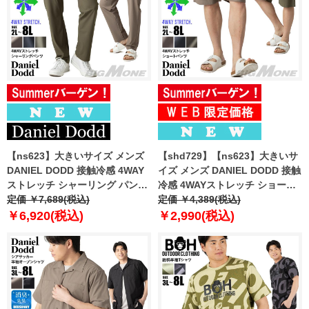
【ns623】大きいサイズ メンズ
【shd729】【ns623】大きいサ
DANIEL DODD 接触冷感 4WAY
イズ メンズ DANIEL DODD 接触
ストレッチ シャーリング パンツ
冷感 4WAYストレッチ ショーツ
春夏新作 azp260201201t
定価 ￥7,689(税込)
ショートパンツ ハーフパンツ 春
定価 ￥4,389(税込)
【fre】
夏新作 azsp-260204 【fre】
￥6,920(税込)
￥2,990(税込)