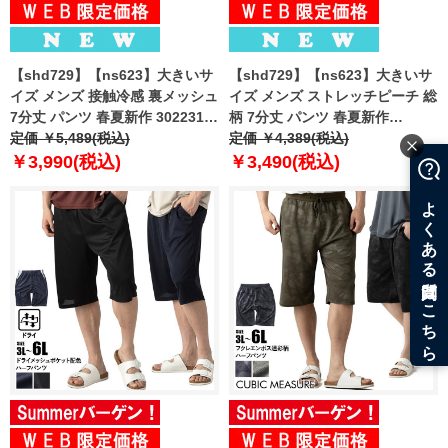
【shd729】【ns623】大きいサ
【shd729】【ns623】大きいサ
イズ メンズ 接触冷感 裏メッシュ
イズ メンズ ストレッチピーチ 総
7分丈 パンツ 春夏新作 302231az
柄 7分丈 パンツ 春夏新作
【fre】
定価 ￥5,489(税込)
302249az 【fre】
定価 ￥4,389(税込)
￥3,990(税込)
￥3,490(税込)