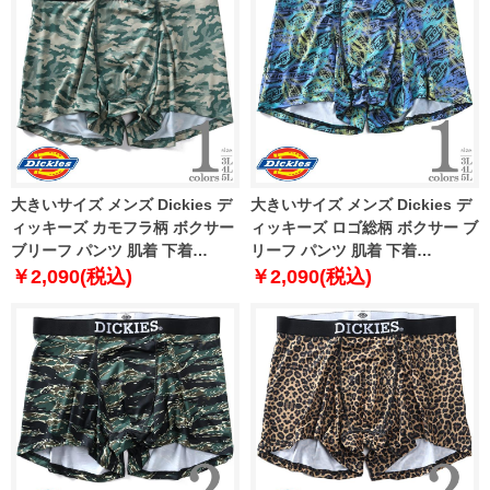
大きいサイズ メンズ Dickies デ
大きいサイズ メンズ Dickies デ
ィッキーズ カモフラ柄 ボクサー
ィッキーズ ロゴ総柄 ボクサー ブ
ブリーフ パンツ 肌着 下着
リーフ パンツ 肌着 下着
80212600
80212700
￥2,090(税込)
￥2,090(税込)