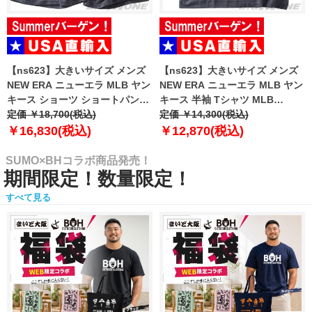
【ns623】大きいサイズ メンズ
【ns623】大きいサイズ メンズ
NEW ERA ニューエラ MLB ヤン
NEW ERA ニューエラ MLB ヤン
キース ショーツ ショートパンツ
キース 半袖 Tシャツ MLB
ハーフパンツ MLB WASHED
定価 ￥18,700(税込)
WASHED NEW YORK YANKEES
定価 ￥14,300(税込)
NEW YORK YANKEES T-SHIRT
T-SHIRT USA直輸入 60771645
￥16,830(税込)
￥12,870(税込)
USA直輸入 60771649
SUMO×BHコラボ商品発売！
期間限定！数量限定！
すべて見る