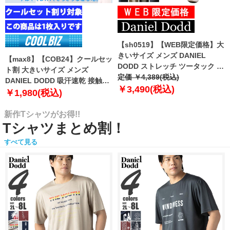
【sh0519】【WEB限定価格】大
きいサイズ メンズ DANIEL
【max8】【COB24】クールセッ
DODD ストレッチ ツータック チ
ト割 大きいサイズ メンズ
ノ パンツ チノパン テーパード
定価 ￥4,389(税込)
DANIEL DODD 吸汗速乾 接触涼
azp-210102
￥3,490(税込)
感 Vネック 半袖 クールアンダー
￥1,980(税込)
インナー 肌着 下着 1枚入り azu-
2101
新作Tシャツがお得!!
Tシャツまとめ割！
すべて見る