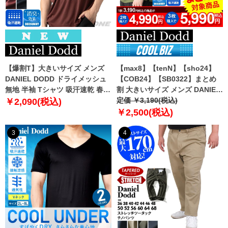
【爆割T】大きいサイズ メンズ
【max8】【tenN】【sho24】
DANIEL DODD ドライメッシュ
【COB24】【SB0322】まとめ
無地 半袖 Tシャツ 吸汗速乾 春夏
割 大きいサイズ メンズ DANIEL
新作 tjt-2602dry5 【fre】
DODD 吸汗速乾 半袖 無地 スポ
定価 ￥3,190(税込)
￥2,090(税込)
ーツ ポロシャツ azpr-009008h
￥2,500(税込)
【fre】
3
4