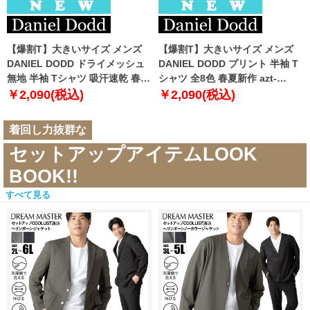
【爆割T】大きいサイズ メンズ
【爆割T】大きいサイズ メンズ
DANIEL DODD ドライメッシュ
DANIEL DODD プリント 半袖 T
無地 半袖 Tシャツ 吸汗速乾 春夏
シャツ 全8色 春夏新作 azt-
新作 tjt-2602dry5 【fre】
2602pt5 【fre】
￥2,090(税込)
￥2,090(税込)
着回し力抜群な
セットアップアイテムLOOK
BOOK!!
すべて見る