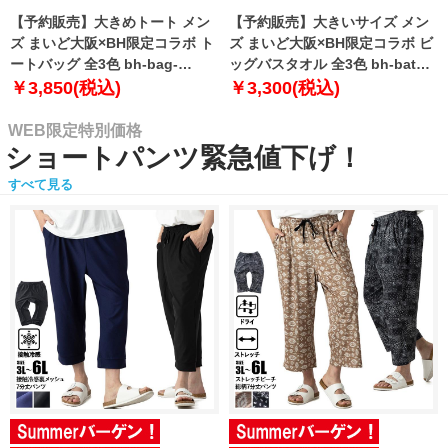
【予約販売】大きめトート メン
【予約販売】大きいサイズ メン
ズ まいど大阪×BH限定コラボ ト
ズ まいど大阪×BH限定コラボ ビ
ートバッグ 全3色 bh-bag-
ッグバスタオル 全3色 bh-bath-
sumo999【10月下旬発送予定】
sumo999【10月下旬発送予定】
￥3,850(税込)
￥3,300(税込)
WEB限定特別価格
ショートパンツ緊急値下げ！
すべて見る