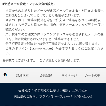
■迷惑メール設定・フォルダ分け設定。
当店からのお送りしたメールが迷惑メールフォルダ・別フォルダ等へ
自動振り分けされてしまっている可能性がございます。
当店の、休日・営業時間外を除きご注文やご連絡をされて24時間以上
経過しても当店より返答が無い場合、迷惑メールフォルダ等を一度ご
確認ください。
又、携帯でのご注文の際パソコンアドレスから送信されたメールの受
信を、拒否設定にされていますとご連絡ができません。
受信拒否設定を解除または受信可能設定をよろしくお願い致します。
当店のドメイン【big-m-one.com】を受信できるようにご設定くださ
い。
お手数ではございますが、ご了承宜しくお願い致します。
詳細検索
会員登録
マイページ
カートの中
会社概要
/
特定商取引に基づく表記
/
ご利用規約
実店舗のご案内
/
プライバシーポリシー
/
お問い合わせ