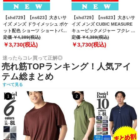
【shd729】【ns623】大きいサ
【shd729】【ns623】大きいサ
イズ メンズ ドライメッシュ ポケ
イズ メンズ CUBIC MEASURE
ット配色 ショーツ ショートパン
キュービックメジャー フクレ エ
ツ ハーフパンツ 春夏新作
定価 ￥4,389(税込)
ンボス 迷彩柄 ショーツ ショート
定価 ￥4,389(税込)
302252az 【fre】
パンツ ハーフパンツ 春夏新作
￥3,730(税込)
￥3,730(税込)
6753-384z 【fre】
迷ったらコレ買って正解◎
売れ筋TOPランキング！人気アイ
テム総まとめ
すべて見る
1
2