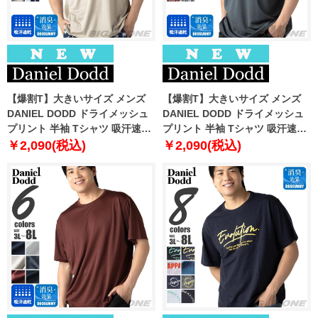
【爆割T】大きいサイズ メンズ
【爆割T】大きいサイズ メンズ
DANIEL DODD ドライメッシュ
DANIEL DODD ドライメッシュ
プリント 半袖 Tシャツ 吸汗速乾
プリント 半袖 Tシャツ 吸汗速乾
春夏新作 tjt-2602dry3 【fre】
春夏新作 tjt-2602dry4 【fre】
￥2,090(税込)
￥2,090(税込)