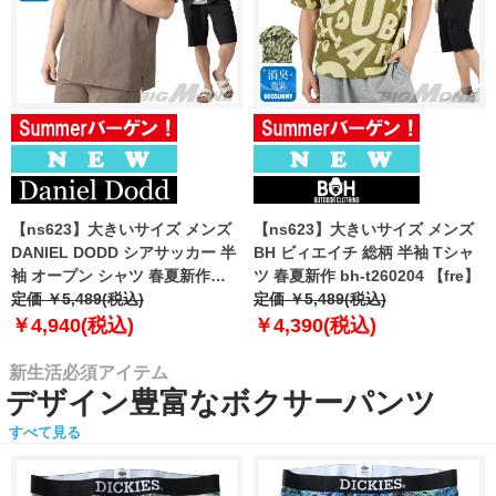
【ns623】大きいサイズ メンズ
【ns623】大きいサイズ メンズ
DANIEL DODD シアサッカー 半
BH ビィエイチ 総柄 半袖 Tシャ
袖 オープン シャツ 春夏新作
ツ 春夏新作 bh-t260204 【fre】
azsh-260213 【fre】
定価 ￥5,489(税込)
定価 ￥5,489(税込)
￥4,940(税込)
￥4,390(税込)
新生活必須アイテム
デザイン豊富なボクサーパンツ
すべて見る