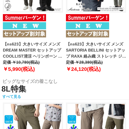
【ns623】大きいサイズ メンズ
【ns623】大きいサイズ メンズ
DREAM MASTER セットアップ
SARTORIA BELLINI セットアッ
COOLLIST清涼 ヘリンボーン ス
プ RAXA 絡み織 ストレッチ ジャ
トレッチ パンツ 軽量 ウォッシャ
定価 ￥10,780(税込)
ケット 春夏新作 tzjk-33b
定価 ￥28,380(税込)
ブル スマリラ 春夏新作
【fre】
￥5,990(税込)
￥24,120(税込)
azs26181-sp 【fre】
ビッグなサイズの着こなし
8L特集
すべて見る