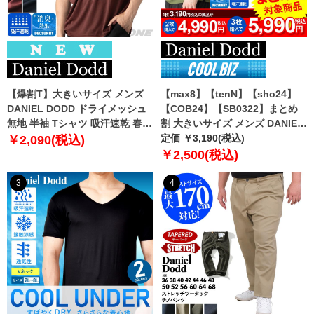
【爆割T】大きいサイズ メンズ
【max8】【tenN】【sho24】
DANIEL DODD ドライメッシュ
【COB24】【SB0322】まとめ
無地 半袖 Tシャツ 吸汗速乾 春夏
割 大きいサイズ メンズ DANIEL
新作 tjt-2602dry5 【fre】
DODD 吸汗速乾 半袖 無地 スポ
定価 ￥3,190(税込)
￥2,090(税込)
ーツ ポロシャツ azpr-009008h
￥2,500(税込)
【fre】
3
4