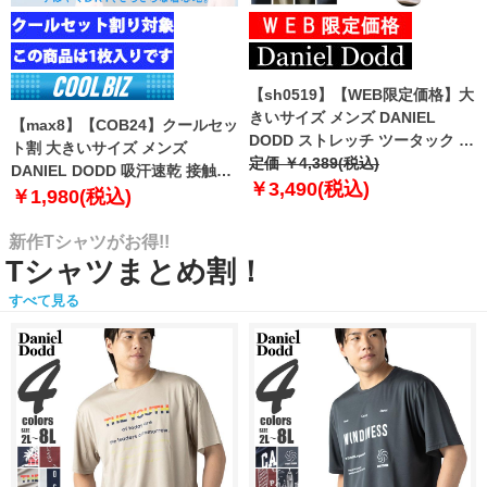
【sh0519】【WEB限定価格】大
きいサイズ メンズ DANIEL
【max8】【COB24】クールセッ
DODD ストレッチ ツータック チ
ト割 大きいサイズ メンズ
ノ パンツ チノパン テーパード
定価 ￥4,389(税込)
DANIEL DODD 吸汗速乾 接触涼
azp-210102
￥3,490(税込)
感 Vネック 半袖 クールアンダー
￥1,980(税込)
インナー 肌着 下着 1枚入り azu-
2101
新作Tシャツがお得!!
Tシャツまとめ割！
すべて見る