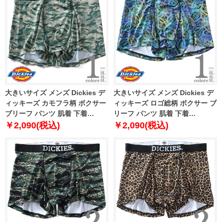
大きいサイズ メンズ Dickies デ
大きいサイズ メンズ Dickies デ
ィッキーズ カモフラ柄 ボクサー
ィッキーズ ロゴ総柄 ボクサー ブ
ブリーフ パンツ 肌着 下着
リーフ パンツ 肌着 下着
80212600
80212700
￥2,090(税込)
￥2,090(税込)