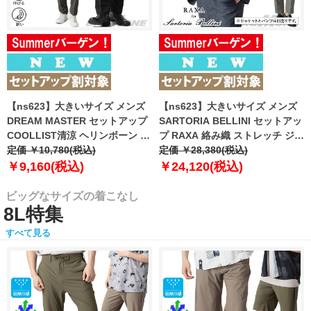
【ns623】大きいサイズ メンズ
【ns623】大きいサイズ メンズ
DREAM MASTER セットアップ
SARTORIA BELLINI セットアッ
COOLLIST清涼 ヘリンボーン ス
プ RAXA 絡み織 ストレッチ ジャ
トレッチ パンツ 軽量 ウォッシャ
定価 ￥10,780(税込)
ケット 春夏新作 tzjk-33b
定価 ￥28,380(税込)
ブル スマリラ 春夏新作
【fre】
￥9,160(税込)
￥24,120(税込)
azs26181-sp 【fre】
ビッグなサイズの着こなし
8L特集
すべて見る