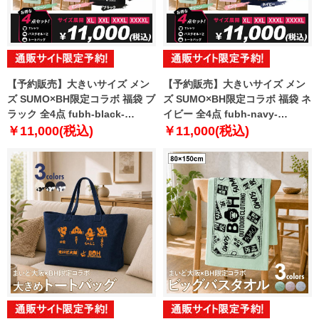
【予約販売】大きいサイズ メン
【予約販売】大きいサイズ メン
ズ SUMO×BH限定コラボ 福袋 ブ
ズ SUMO×BH限定コラボ 福袋 ネ
ラック 全4点 fubh-black-
イビー 全4点 fubh-navy-
sumo999-b【10月下旬発送予
sumo999-b【10月下旬発送予
￥11,000(税込)
￥11,000(税込)
定】
定】