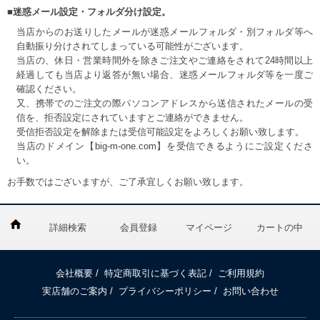
■迷惑メール設定・フォルダ分け設定。
当店からのお送りしたメールが迷惑メールフォルダ・別フォルダ等へ
自動振り分けされてしまっている可能性がございます。
当店の、休日・営業時間外を除きご注文やご連絡をされて24時間以上
経過しても当店より返答が無い場合、迷惑メールフォルダ等を一度ご
確認ください。
又、携帯でのご注文の際パソコンアドレスから送信されたメールの受
信を、拒否設定にされていますとご連絡ができません。
受信拒否設定を解除または受信可能設定をよろしくお願い致します。
当店のドメイン【big-m-one.com】を受信できるようにご設定くださ
い。
お手数ではございますが、ご了承宜しくお願い致します。
詳細検索
会員登録
マイページ
カートの中
会社概要
/
特定商取引に基づく表記
/
ご利用規約
実店舗のご案内
/
プライバシーポリシー
/
お問い合わせ