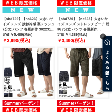
【shd729】【ns623】大きいサ
【shd729】【ns623】大きいサ
イズ メンズ 接触冷感 裏メッシュ
イズ メンズ ストレッチピーチ 総
7分丈 パンツ 春夏新作 302231az
柄 7分丈 パンツ 春夏新作
【fre】
定価 ￥5,489(税込)
302249az 【fre】
定価 ￥4,389(税込)
￥3,990(税込)
￥3,490(税込)