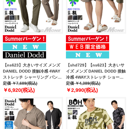
【ns623】大きいサイズ メンズ
【shd729】【ns623】大きいサ
DANIEL DODD 接触冷感 4WAY
イズ メンズ DANIEL DODD 接触
ストレッチ シャーリング パンツ
冷感 4WAYストレッチ ショーツ
春夏新作 azp260201201t
定価 ￥7,689(税込)
ショートパンツ ハーフパンツ 春
定価 ￥4,389(税込)
【fre】
夏新作 azsp-260204 【fre】
￥6,920(税込)
￥2,990(税込)