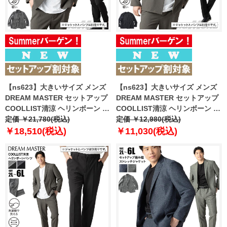
【ns623】大きいサイズ メンズ
【ns623】大きいサイズ メンズ
DREAM MASTER セットアップ
DREAM MASTER セットアップ
COOLLIST清涼 ヘリンボーン ス
COOLLIST清涼 ヘリンボーン ス
トレッチ ジャケット 軽量 ウォッ
定価 ￥21,780(税込)
トレッチ ノーカラー ジャケット
定価 ￥12,980(税込)
シャブル スマリラ 春夏新作
軽量 ウォッシャブル スマリラ 春
￥18,510(税込)
￥11,030(税込)
azs26181-sj 【fre】
夏新作 azs26181-sjn 【fre】