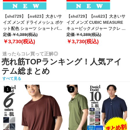
【shd729】【ns623】大きいサ
【shd729】【ns623】大きいサ
イズ メンズ ドライメッシュ ポケ
イズ メンズ CUBIC MEASURE
ット配色 ショーツ ショートパン
キュービックメジャー フクレ エ
ツ ハーフパンツ 春夏新作
定価 ￥4,389(税込)
ンボス 迷彩柄 ショーツ ショート
定価 ￥4,389(税込)
302252az 【fre】
パンツ ハーフパンツ 春夏新作
￥3,730(税込)
￥3,730(税込)
6753-384z 【fre】
迷ったらコレ買って正解◎
売れ筋TOPランキング！人気アイ
テム総まとめ
すべて見る
1
2