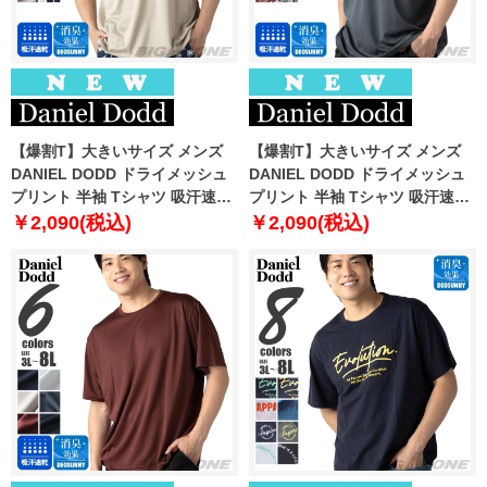
【爆割T】大きいサイズ メンズ
【爆割T】大きいサイズ メンズ
DANIEL DODD ドライメッシュ
DANIEL DODD ドライメッシュ
プリント 半袖 Tシャツ 吸汗速乾
プリント 半袖 Tシャツ 吸汗速乾
春夏新作 tjt-2602dry3 【fre】
春夏新作 tjt-2602dry4 【fre】
￥2,090(税込)
￥2,090(税込)