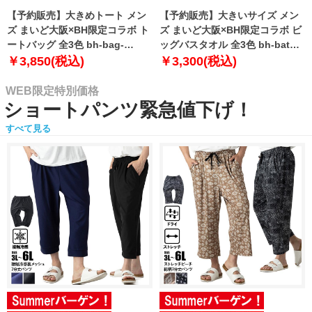
【予約販売】大きめトート メン
【予約販売】大きいサイズ メン
ズ まいど大阪×BH限定コラボ ト
ズ まいど大阪×BH限定コラボ ビ
ートバッグ 全3色 bh-bag-
ッグバスタオル 全3色 bh-bath-
sumo999【10月下旬発送予定】
sumo999【10月下旬発送予定】
￥3,850(税込)
￥3,300(税込)
WEB限定特別価格
ショートパンツ緊急値下げ！
すべて見る