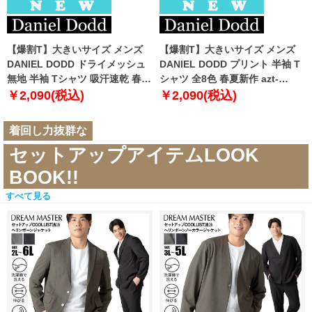
【爆割T】大きいサイズ メンズ
【爆割T】大きいサイズ メンズ
DANIEL DODD ドライメッシュ
DANIEL DODD プリント 半袖 T
無地 半袖 Tシャツ 吸汗速乾 春夏
シャツ 全8色 春夏新作 azt-
新作 tjt-2602dry5 【fre】
2602pt5 【fre】
￥2,090(税込)
￥2,090(税込)
着回し力抜群な
セットアップアイテムLOOK
BOOK!!
すべて見る