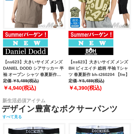
【ns623】大きいサイズ メンズ
【ns623】大きいサイズ メンズ
DANIEL DODD シアサッカー 半
BH ビィエイチ 総柄 半袖 Tシャ
袖 オープン シャツ 春夏新作
ツ 春夏新作 bh-t260204 【fre】
azsh-260213 【fre】
定価 ￥5,489(税込)
定価 ￥5,489(税込)
￥4,940(税込)
￥4,390(税込)
新生活必須アイテム
デザイン豊富なボクサーパンツ
すべて見る