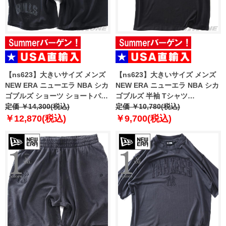
【ns623】大きいサイズ メンズ
【ns623】大きいサイズ メンズ
NEW ERA ニューエラ NBA シカ
NEW ERA ニューエラ NBA シカ
ゴブルズ ショーツ ショートパン
ゴブルズ 半袖 Tシャツ
ツ ハーフパンツ NBA CHICAGO
定価 ￥14,300(税込)
CHICAGO BULLS NBA BLACK
定価 ￥10,780(税込)
BULLS BLACK SHORTS USA直
OVERSIZED T-SHIRT USA直輸
￥12,870(税込)
￥9,700(税込)
輸入 60771533
入 60771523