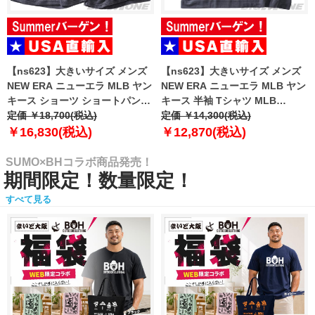
【ns623】大きいサイズ メンズ
【ns623】大きいサイズ メンズ
NEW ERA ニューエラ MLB ヤン
NEW ERA ニューエラ MLB ヤン
キース ショーツ ショートパンツ
キース 半袖 Tシャツ MLB
ハーフパンツ MLB WASHED
定価 ￥18,700(税込)
WASHED NEW YORK YANKEES
定価 ￥14,300(税込)
NEW YORK YANKEES T-SHIRT
T-SHIRT USA直輸入 60771645
￥16,830(税込)
￥12,870(税込)
USA直輸入 60771649
SUMO×BHコラボ商品発売！
期間限定！数量限定！
すべて見る