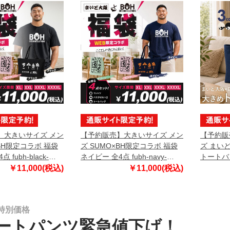
】大きいサイズ メン
【予約販売】大きいサイズ メン
【予約販
×BH限定コラボ 福袋
ズ SUMO×BH限定コラボ 福袋
ズ まい
 fubh-black-
ネイビー 全4点 fubh-navy-
トートバッ
-b【10月下旬発送予
sumo999-b【10月下旬発送予
sumo9
￥11,000(税込)
￥11,000(税込)
定】
定】
特別価格
ートパンツ緊急値下げ！