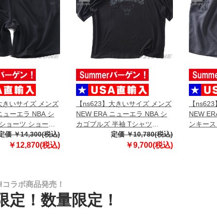
】大きいサイズ メンズ
【ns623】大きいサイズ メンズ
【ns62
 ニューエラ NBA シ
NEW ERA ニューエラ NBA シ
NEW E
ショーツ ショート
カゴブルズ 半袖 Tシャツ
ンキース
フパンツ NBA
定価 ￥14,300(税込)
CHICAGO BULLS NBA BLACK
定価 ￥10,780(税込)
ンツ ハー
BULLS BLACK
OVERSIZED T-SHIRT USA直輸
WASHED
￥12,870(税込)
￥9,700(税込)
SA直輸入 60771533
入 60771523
YANKEE
6077164
BHコラボ商品発売！
限定！数量限定！