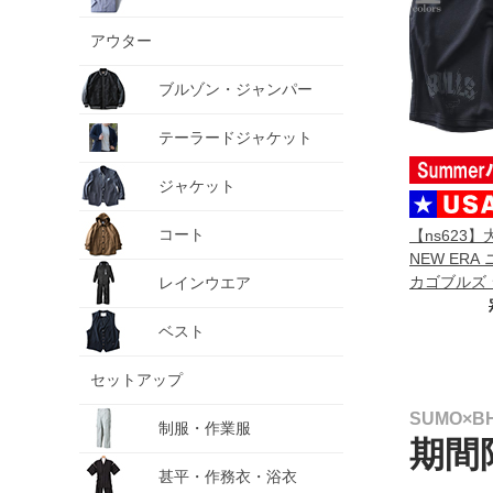
アウター
ブルゾン・ジャンパー
テーラードジャケット
ジャケット
コート
【ns623
NEW ERA
カゴブルズ 
レインウエア
パンツ ハー
CHICAGO 
ベスト
SHORTS U
セットアップ
SUMO×
制服・作業服
期間
甚平・作務衣・浴衣