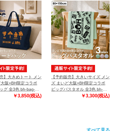
売】大きめトート メン
【予約販売】大きいサイズ メン
ど大阪×BH限定コラボ
ズ まいど大阪×BH限定コラボ
グ 全3色 bh-bag-
ビッグバスタオル 全3色 bh-
99【10月下旬発送予
bath-sumo999【10月下旬発送
￥3,850(税込)
￥3,300(税込)
予定】
すべて見る