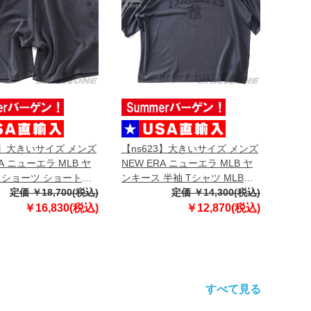
3】大きいサイズ メンズ
【ns623】大きいサイズ メンズ
RA ニューエラ MLB ヤ
NEW ERA ニューエラ MLB ヤ
 ショーツ ショートパ
ンキース 半袖 Tシャツ MLB
フパンツ MLB
定価 ￥18,700(税込)
WASHED NEW YORK
定価 ￥14,300(税込)
 NEW YORK
YANKEES T-SHIRT USA直輸入
￥16,830(税込)
￥12,870(税込)
S T-SHIRT USA直輸入
60771645
9
すべて見る