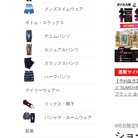
メンズスイムウェア
ボトム・スラックス
デニムパンツ
カジュアルパンツ
スラックスパンツ
ハーフパンツ
【予約販売
ズ SUMO
デイリーウェアー
ブラック 全4点
sumo999
ソックス・靴下
定】
パジャマ・ルームウェア
WEB限定
肌着
ショ