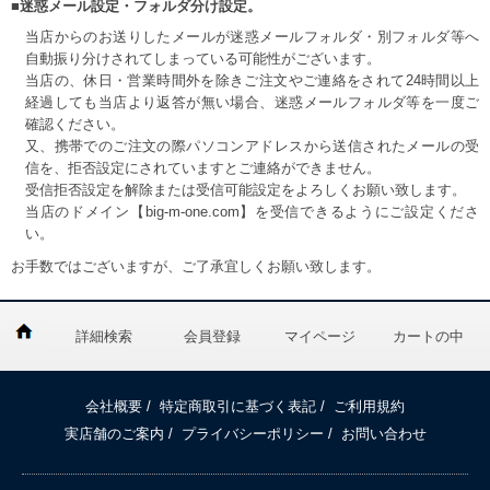
■迷惑メール設定・フォルダ分け設定。
当店からのお送りしたメールが迷惑メールフォルダ・別フォルダ等へ
自動振り分けされてしまっている可能性がございます。
当店の、休日・営業時間外を除きご注文やご連絡をされて24時間以上
経過しても当店より返答が無い場合、迷惑メールフォルダ等を一度ご
確認ください。
又、携帯でのご注文の際パソコンアドレスから送信されたメールの受
信を、拒否設定にされていますとご連絡ができません。
受信拒否設定を解除または受信可能設定をよろしくお願い致します。
当店のドメイン【big-m-one.com】を受信できるようにご設定くださ
い。
お手数ではございますが、ご了承宜しくお願い致します。
詳細検索
会員登録
マイページ
カートの中
会社概要
/
特定商取引に基づく表記
/
ご利用規約
実店舗のご案内
/
プライバシーポリシー
/
お問い合わせ