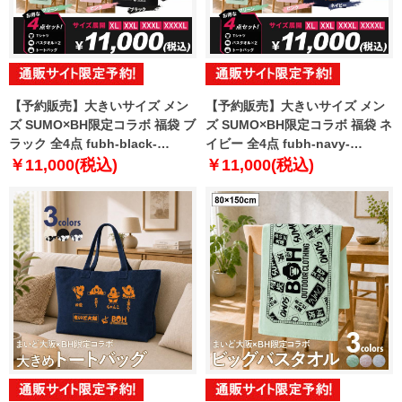
【予約販売】大きいサイズ メン
【予約販売】大きいサイズ メン
ズ SUMO×BH限定コラボ 福袋 ブ
ズ SUMO×BH限定コラボ 福袋 ネ
ラック 全4点 fubh-black-
イビー 全4点 fubh-navy-
sumo999-b【10月下旬発送予
sumo999-b【10月下旬発送予
￥11,000(税込)
￥11,000(税込)
定】
定】