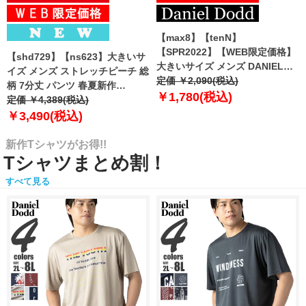
【max8】【tenN】
【SPR2022】【WEB限定価格】
【shd729】【ns623】大きいサ
大きいサイズ メンズ DANIEL
イズ メンズ ストレッチピーチ 総
DODD 吸汗速乾 前開き ボクサー
定価 ￥2,090(税込)
柄 7分丈 パンツ 春夏新作
パンツ カラーステッチ ボクサー
￥1,780(税込)
302249az 【fre】
定価 ￥4,389(税込)
ブリーフ 3枚セット インナー 肌
￥3,490(税込)
着 下着 まとめ買い azup-2101
【uk0312】
新作Tシャツがお得!!
Tシャツまとめ割！
すべて見る