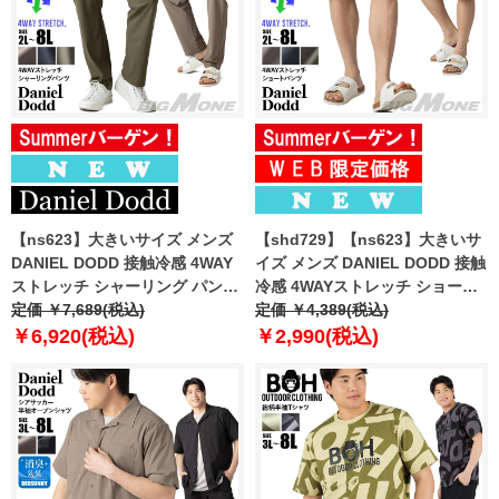
【ns623】大きいサイズ メンズ
【shd729】【ns623】大きいサ
DANIEL DODD 接触冷感 4WAY
イズ メンズ DANIEL DODD 接触
ストレッチ シャーリング パンツ
冷感 4WAYストレッチ ショーツ
春夏新作 azp260201201t
定価 ￥7,689(税込)
ショートパンツ ハーフパンツ 春
定価 ￥4,389(税込)
【fre】
夏新作 azsp-260204 【fre】
￥6,920(税込)
￥2,990(税込)