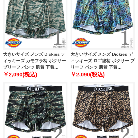
大きいサイズ メンズ Dickies デ
大きいサイズ メンズ Dickies デ
ィッキーズ カモフラ柄 ボクサー
ィッキーズ ロゴ総柄 ボクサー ブ
ブリーフ パンツ 肌着 下着
リーフ パンツ 肌着 下着
80212600
80212700
￥2,090(税込)
￥2,090(税込)