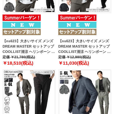
【ns623】大きいサイズ メンズ
【ns623】大きいサイズ メンズ
DREAM MASTER セットアップ
DREAM MASTER セットアップ
COOLLIST清涼 ヘリンボーン ス
COOLLIST清涼 ヘリンボーン ス
トレッチ ジャケット 軽量 ウォッ
定価 ￥21,780(税込)
トレッチ ノーカラー ジャケット
定価 ￥12,980(税込)
シャブル スマリラ 春夏新作
軽量 ウォッシャブル スマリラ 春
￥18,510(税込)
￥11,030(税込)
azs26181-sj 【fre】
夏新作 azs26181-sjn 【fre】