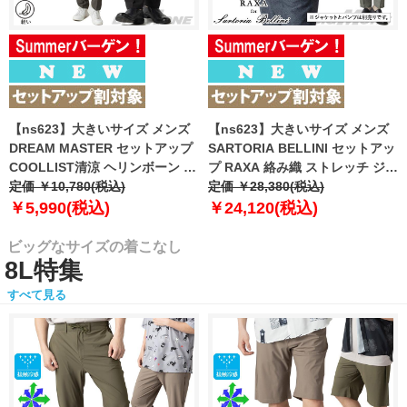
【ns623】大きいサイズ メンズ
【ns623】大きいサイズ メンズ
DREAM MASTER セットアップ
SARTORIA BELLINI セットアッ
COOLLIST清涼 ヘリンボーン ス
プ RAXA 絡み織 ストレッチ ジャ
トレッチ パンツ 軽量 ウォッシャ
定価 ￥10,780(税込)
ケット 春夏新作 tzjk-33b
定価 ￥28,380(税込)
ブル スマリラ 春夏新作
【fre】
￥5,990(税込)
￥24,120(税込)
azs26181-sp 【fre】
ビッグなサイズの着こなし
8L特集
すべて見る