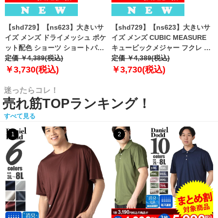
【shd729】【ns623】大きいサ
【shd729】【ns623】大きいサ
イズ メンズ ドライメッシュ ポケ
イズ メンズ CUBIC MEASURE
ット配色 ショーツ ショートパン
キュービックメジャー フクレ エ
ツ ハーフパンツ 春夏新作
定価 ￥4,389(税込)
ンボス 迷彩柄 ショーツ ショート
定価 ￥4,389(税込)
302252az 【fre】
パンツ ハーフパンツ 春夏新作
￥3,730(税込)
￥3,730(税込)
6753-384z 【fre】
迷ったらコレ！
売れ筋TOPランキング！
すべて見る
1
2