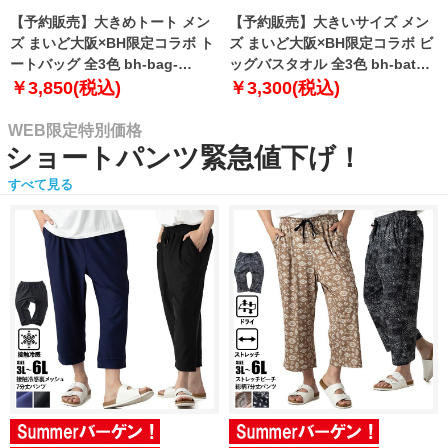
【予約販売】大きめトート メン
【予約販売】大きいサイズ メン
ズ まいど大阪×BH限定コラボ ト
ズ まいど大阪×BH限定コラボ ビ
ートバッグ 全3色 bh-bag-
ッグバスタオル 全3色 bh-bath-
sumo999【10月下旬発送予定】
sumo999【10月下旬発送予定】
￥3,850(税込)
￥3,300(税込)
WEB限定特別価格
ショートパンツ緊急値下げ！
すべて見る