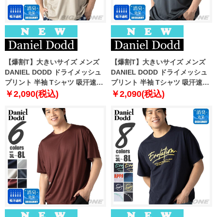
【爆割T】大きいサイズ メンズ
【爆割T】大きいサイズ メンズ
DANIEL DODD ドライメッシュ
DANIEL DODD ドライメッシュ
プリント 半袖 Tシャツ 吸汗速乾
プリント 半袖 Tシャツ 吸汗速乾
春夏新作 tjt-2602dry3 【fre】
春夏新作 tjt-2602dry4 【fre】
￥2,090(税込)
￥2,090(税込)