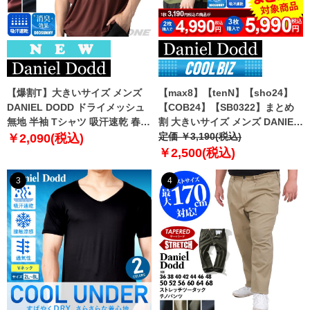
【爆割T】大きいサイズ メンズ
【max8】【tenN】【sho24】
DANIEL DODD ドライメッシュ
【COB24】【SB0322】まとめ
無地 半袖 Tシャツ 吸汗速乾 春夏
割 大きいサイズ メンズ DANIEL
新作 tjt-2602dry5 【fre】
DODD 吸汗速乾 半袖 無地 スポ
定価 ￥3,190(税込)
￥2,090(税込)
ーツ ポロシャツ azpr-009008h
￥2,500(税込)
【fre】
3
4