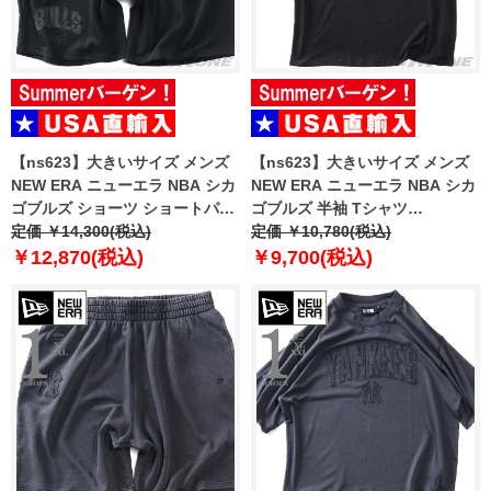
【ns623】大きいサイズ メンズ
【ns623】大きいサイズ メンズ
NEW ERA ニューエラ NBA シカ
NEW ERA ニューエラ NBA シカ
ゴブルズ ショーツ ショートパン
ゴブルズ 半袖 Tシャツ
ツ ハーフパンツ NBA CHICAGO
定価 ￥14,300(税込)
CHICAGO BULLS NBA BLACK
定価 ￥10,780(税込)
BULLS BLACK SHORTS USA直
OVERSIZED T-SHIRT USA直輸
￥12,870(税込)
￥9,700(税込)
輸入 60771533
入 60771523