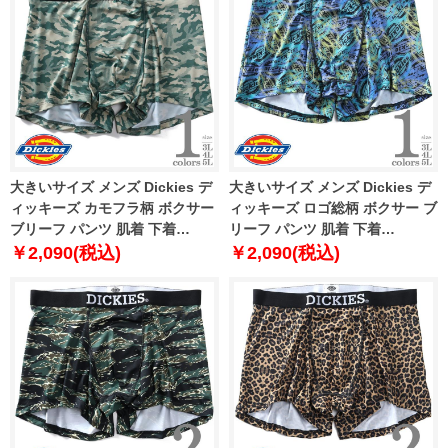
大きいサイズ メンズ Dickies デ
大きいサイズ メンズ Dickies デ
ィッキーズ カモフラ柄 ボクサー
ィッキーズ ロゴ総柄 ボクサー ブ
ブリーフ パンツ 肌着 下着
リーフ パンツ 肌着 下着
80212600
80212700
￥2,090(税込)
￥2,090(税込)