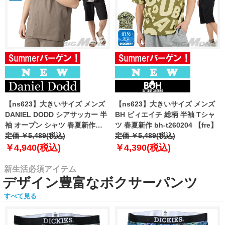
【ns623】大きいサイズ メンズ
【ns623】大きいサイズ メンズ
DANIEL DODD シアサッカー 半
BH ビィエイチ 総柄 半袖 Tシャ
袖 オープン シャツ 春夏新作
ツ 春夏新作 bh-t260204 【fre】
azsh-260213 【fre】
定価 ￥5,489(税込)
定価 ￥5,489(税込)
￥4,940(税込)
￥4,390(税込)
新生活必須アイテム
デザイン豊富なボクサーパンツ
すべて見る