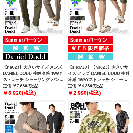
【ns623】大きいサイズ メンズ
【shd729】【ns623】大きいサ
DANIEL DODD 接触冷感 4WAY
イズ メンズ DANIEL DODD 接触
ストレッチ シャーリング パンツ
冷感 4WAYストレッチ ショーツ
春夏新作 azp260201201t
定価 ￥7,689(税込)
ショートパンツ ハーフパンツ 春
定価 ￥4,389(税込)
【fre】
夏新作 azsp-260204 【fre】
￥6,920(税込)
￥2,990(税込)