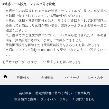
■迷惑メール設定・フォルダ分け設定。
当店からのお送りしたメールが迷惑メールフォルダ・別フォルダ等へ
自動振り分けされてしまっている可能性がございます。
当店の、休日・営業時間外を除きご注文やご連絡をされて24時間以上
経過しても当店より返答が無い場合、迷惑メールフォルダ等を一度ご
確認ください。
又、携帯でのご注文の際パソコンアドレスから送信されたメールの受
信を、拒否設定にされていますとご連絡ができません。
受信拒否設定を解除または受信可能設定をよろしくお願い致します。
当店のドメイン【big-m-one.com】を受信できるようにご設定くださ
い。
お手数ではございますが、ご了承宜しくお願い致します。
詳細検索
会員登録
マイページ
カートの中
会社概要
/
特定商取引に基づく表記
/
ご利用規約
実店舗のご案内
/
プライバシーポリシー
/
お問い合わせ