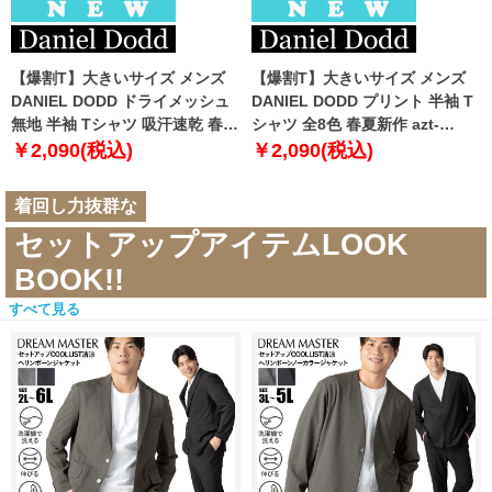
【爆割T】大きいサイズ メンズ
【爆割T】大きいサイズ メンズ
DANIEL DODD ドライメッシュ
DANIEL DODD プリント 半袖 T
無地 半袖 Tシャツ 吸汗速乾 春夏
シャツ 全8色 春夏新作 azt-
新作 tjt-2602dry5 【fre】
2602pt5 【fre】
￥2,090(税込)
￥2,090(税込)
着回し力抜群な
セットアップアイテムLOOK
BOOK!!
すべて見る