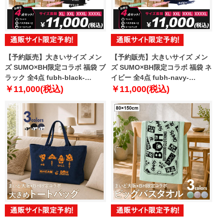
【予約販売】大きいサイズ メン
【予約販売】大きいサイズ メン
ズ SUMO×BH限定コラボ 福袋 ブ
ズ SUMO×BH限定コラボ 福袋 ネ
ラック 全4点 fubh-black-
イビー 全4点 fubh-navy-
sumo999-b【10月下旬発送予
sumo999-b【10月下旬発送予
￥11,000(税込)
￥11,000(税込)
定】
定】