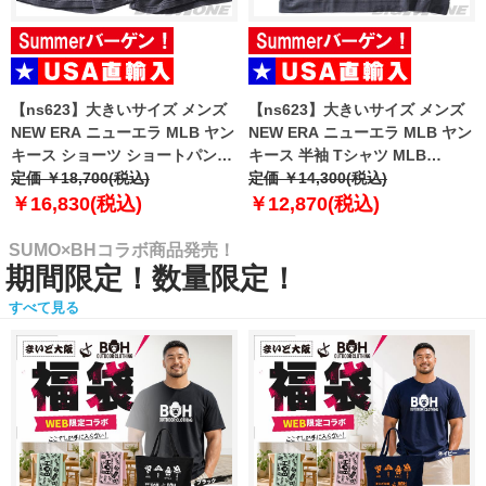
【ns623】大きいサイズ メンズ
【ns623】大きいサイズ メンズ
NEW ERA ニューエラ MLB ヤン
NEW ERA ニューエラ MLB ヤン
キース ショーツ ショートパンツ
キース 半袖 Tシャツ MLB
ハーフパンツ MLB WASHED
定価 ￥18,700(税込)
WASHED NEW YORK YANKEES
定価 ￥14,300(税込)
NEW YORK YANKEES T-SHIRT
T-SHIRT USA直輸入 60771645
￥16,830(税込)
￥12,870(税込)
USA直輸入 60771649
SUMO×BHコラボ商品発売！
期間限定！数量限定！
すべて見る