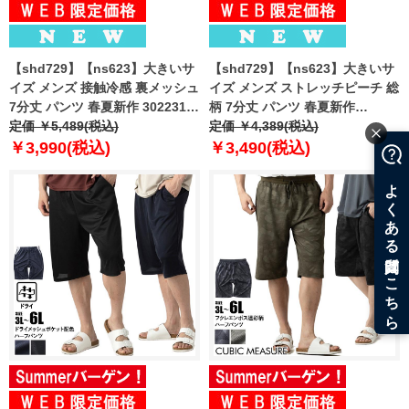
【shd729】【ns623】大きいサ
【shd729】【ns623】大きいサ
イズ メンズ 接触冷感 裏メッシュ
イズ メンズ ストレッチピーチ 総
7分丈 パンツ 春夏新作 302231az
柄 7分丈 パンツ 春夏新作
【fre】
定価 ￥5,489(税込)
302249az 【fre】
定価 ￥4,389(税込)
￥3,990(税込)
￥3,490(税込)