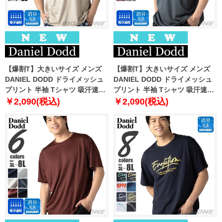
【爆割T】大きいサイズ メンズ
【爆割T】大きいサイズ メンズ
DANIEL DODD ドライメッシュ
DANIEL DODD ドライメッシュ
プリント 半袖 Tシャツ 吸汗速乾
プリント 半袖 Tシャツ 吸汗速乾
春夏新作 tjt-2602dry3 【fre】
春夏新作 tjt-2602dry4 【fre】
￥2,090(税込)
￥2,090(税込)