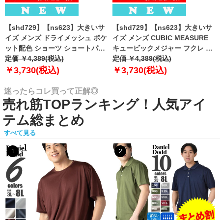
【shd729】【ns623】大きいサ
【shd729】【ns623】大きいサ
イズ メンズ ドライメッシュ ポケ
イズ メンズ CUBIC MEASURE
ット配色 ショーツ ショートパン
キュービックメジャー フクレ エ
ツ ハーフパンツ 春夏新作
定価 ￥4,389(税込)
ンボス 迷彩柄 ショーツ ショート
定価 ￥4,389(税込)
302252az 【fre】
パンツ ハーフパンツ 春夏新作
￥3,730(税込)
￥3,730(税込)
6753-384z 【fre】
迷ったらコレ買って正解◎
売れ筋TOPランキング！人気アイ
テム総まとめ
すべて見る
1
2