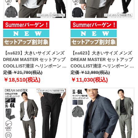
【ns623】大きいサイズ メンズ
【ns623】大きいサイズ メンズ
DREAM MASTER セットアップ
DREAM MASTER セットアップ
COOLLIST清涼 ヘリンボーン ス
COOLLIST清涼 ヘリンボーン ス
トレッチ ジャケット 軽量 ウォッ
定価 ￥21,780(税込)
トレッチ ノーカラー ジャケット
定価 ￥12,980(税込)
シャブル スマリラ 春夏新作
軽量 ウォッシャブル スマリラ 春
￥18,510(税込)
￥11,030(税込)
azs26181-sj 【fre】
夏新作 azs26181-sjn 【fre】