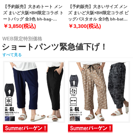
【予約販売】大きめトート メン
【予約販売】大きいサイズ メン
ズ まいど大阪×BH限定コラボ ト
ズ まいど大阪×BH限定コラボ ビ
ートバッグ 全3色 bh-bag-
ッグバスタオル 全3色 bh-bath-
sumo999【10月下旬発送予定】
sumo999【10月下旬発送予定】
￥3,850(税込)
￥3,300(税込)
WEB限定特別価格
ショートパンツ緊急値下げ！
すべて見る