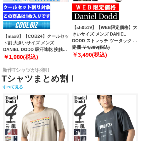
【sh0519】【WEB限定価格】大
きいサイズ メンズ DANIEL
【max8】【COB24】クールセッ
DODD ストレッチ ツータック チ
ト割 大きいサイズ メンズ
ノ パンツ チノパン テーパード
定価 ￥4,389(税込)
DANIEL DODD 吸汗速乾 接触涼
azp-210102
￥3,490(税込)
感 Vネック 半袖 クールアンダー
￥1,980(税込)
インナー 肌着 下着 1枚入り azu-
2101
新作Tシャツがお得!!
Tシャツまとめ割！
すべて見る