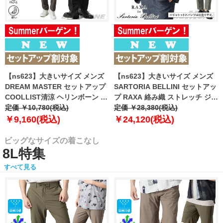
【ns623】大きいサイズ メンズ
【ns623】大きいサイズ メンズ
DREAM MASTER セットアップ
SARTORIA BELLINI セットアッ
COOLLIST清涼 ヘリンボーン ス
プ RAXA 絡み織 ストレッチ ジャ
トレッチ パンツ 軽量 ウォッシャ
定価 ￥10,780(税込)
ケット 春夏新作 tzjk-33b
定価 ￥28,380(税込)
ブル スマリラ 春夏新作
【fre】
￥9,160(税込)
￥24,120(税込)
azs26181-sp 【fre】
ビッグなサイズの着こなし
8L特集
すべて見る