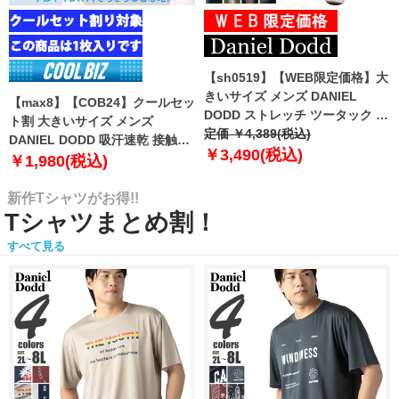
【sh0519】【WEB限定価格】大
きいサイズ メンズ DANIEL
【max8】【COB24】クールセッ
DODD ストレッチ ツータック チ
ト割 大きいサイズ メンズ
ノ パンツ チノパン テーパード
定価 ￥4,389(税込)
DANIEL DODD 吸汗速乾 接触涼
azp-210102
￥3,490(税込)
感 Vネック 半袖 クールアンダー
￥1,980(税込)
インナー 肌着 下着 1枚入り azu-
2101
新作Tシャツがお得!!
Tシャツまとめ割！
すべて見る