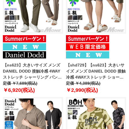
【ns623】大きいサイズ メンズ
【shd729】【ns623】大きいサ
DANIEL DODD 接触冷感 4WAY
イズ メンズ DANIEL DODD 接触
ストレッチ シャーリング パンツ
冷感 4WAYストレッチ ショーツ
春夏新作 azp260201201t
定価 ￥7,689(税込)
ショートパンツ ハーフパンツ 春
定価 ￥4,389(税込)
【fre】
夏新作 azsp-260204 【fre】
￥6,920(税込)
￥2,990(税込)