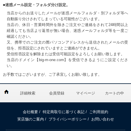
■迷惑メール設定・フォルダ分け設定。
当店からのお送りしたメールが迷惑メールフォルダ・別フォルダ等へ
自動振り分けされてしまっている可能性がございます。
当店の、休日・営業時間外を除きご注文やご連絡をされて24時間以上
経過しても当店より返答が無い場合、迷惑メールフォルダ等を一度ご
確認ください。
又、携帯でのご注文の際パソコンアドレスから送信されたメールの受
信を、拒否設定にされていますとご連絡ができません。
受信拒否設定を解除または受信可能設定をよろしくお願い致します。
当店のドメイン【big-m-one.com】を受信できるようにご設定くださ
い。
お手数ではございますが、ご了承宜しくお願い致します。
詳細検索
会員登録
マイページ
カートの中
会社概要
/
特定商取引に基づく表記
/
ご利用規約
実店舗のご案内
/
プライバシーポリシー
/
お問い合わせ