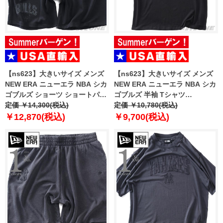
【ns623】大きいサイズ メンズ
【ns623】大きいサイズ メンズ
NEW ERA ニューエラ NBA シカ
NEW ERA ニューエラ NBA シカ
ゴブルズ ショーツ ショートパン
ゴブルズ 半袖 Tシャツ
ツ ハーフパンツ NBA CHICAGO
定価 ￥14,300(税込)
CHICAGO BULLS NBA BLACK
定価 ￥10,780(税込)
BULLS BLACK SHORTS USA直
OVERSIZED T-SHIRT USA直輸
￥12,870(税込)
￥9,700(税込)
輸入 60771533
入 60771523