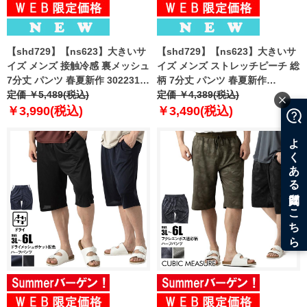
【shd729】【ns623】大きいサ
【shd729】【ns623】大きいサ
イズ メンズ 接触冷感 裏メッシュ
イズ メンズ ストレッチピーチ 総
7分丈 パンツ 春夏新作 302231az
柄 7分丈 パンツ 春夏新作
【fre】
定価 ￥5,489(税込)
302249az 【fre】
定価 ￥4,389(税込)
￥3,990(税込)
￥3,490(税込)