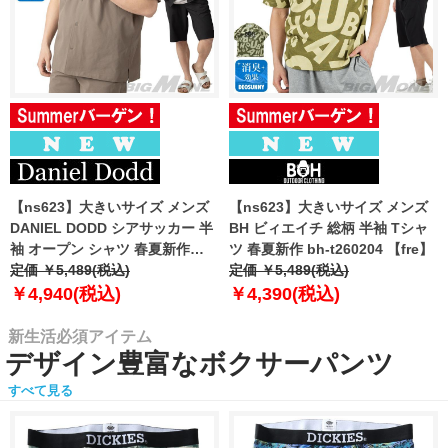
【ns623】大きいサイズ メンズ
【ns623】大きいサイズ メンズ
DANIEL DODD シアサッカー 半
BH ビィエイチ 総柄 半袖 Tシャ
袖 オープン シャツ 春夏新作
ツ 春夏新作 bh-t260204 【fre】
azsh-260213 【fre】
定価 ￥5,489(税込)
定価 ￥5,489(税込)
￥4,940(税込)
￥4,390(税込)
新生活必須アイテム
デザイン豊富なボクサーパンツ
すべて見る