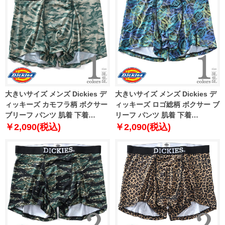
大きいサイズ メンズ Dickies デ
大きいサイズ メンズ Dickies デ
ィッキーズ カモフラ柄 ボクサー
ィッキーズ ロゴ総柄 ボクサー ブ
ブリーフ パンツ 肌着 下着
リーフ パンツ 肌着 下着
80212600
80212700
￥2,090(税込)
￥2,090(税込)