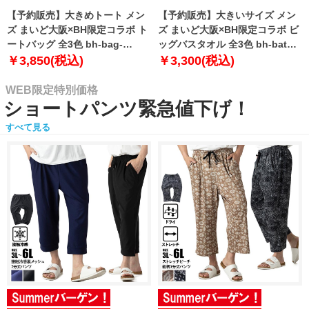
【予約販売】大きめトート メン
【予約販売】大きいサイズ メン
ズ まいど大阪×BH限定コラボ ト
ズ まいど大阪×BH限定コラボ ビ
ートバッグ 全3色 bh-bag-
ッグバスタオル 全3色 bh-bath-
sumo999【10月下旬発送予定】
sumo999【10月下旬発送予定】
￥3,850(税込)
￥3,300(税込)
WEB限定特別価格
ショートパンツ緊急値下げ！
すべて見る