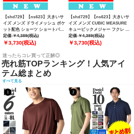
【shd729】【ns623】大きいサ
【shd729】【ns623】大きいサ
イズ メンズ ドライメッシュ ポケ
イズ メンズ CUBIC MEASURE
ット配色 ショーツ ショートパン
キュービックメジャー フクレ エ
ツ ハーフパンツ 春夏新作
定価 ￥4,389(税込)
ンボス 迷彩柄 ショーツ ショート
定価 ￥4,389(税込)
302252az 【fre】
パンツ ハーフパンツ 春夏新作
￥3,730(税込)
￥3,730(税込)
6753-384z 【fre】
迷ったらコレ買って正解◎
売れ筋TOPランキング！人気アイ
テム総まとめ
すべて見る
1
2