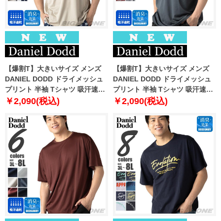
【爆割T】大きいサイズ メンズ
【爆割T】大きいサイズ メンズ
DANIEL DODD ドライメッシュ
DANIEL DODD ドライメッシュ
プリント 半袖 Tシャツ 吸汗速乾
プリント 半袖 Tシャツ 吸汗速乾
春夏新作 tjt-2602dry3 【fre】
春夏新作 tjt-2602dry4 【fre】
￥2,090(税込)
￥2,090(税込)