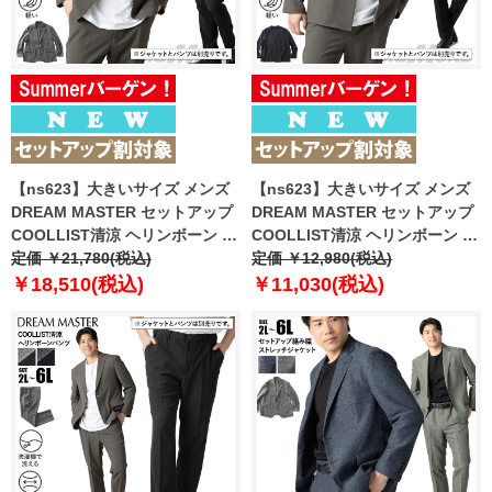
【ns623】大きいサイズ メンズ
【ns623】大きいサイズ メンズ
DREAM MASTER セットアップ
DREAM MASTER セットアップ
COOLLIST清涼 ヘリンボーン ス
COOLLIST清涼 ヘリンボーン ス
トレッチ ジャケット 軽量 ウォッ
定価 ￥21,780(税込)
トレッチ ノーカラー ジャケット
定価 ￥12,980(税込)
シャブル スマリラ 春夏新作
軽量 ウォッシャブル スマリラ 春
￥18,510(税込)
￥11,030(税込)
azs26181-sj 【fre】
夏新作 azs26181-sjn 【fre】