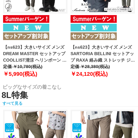
【ns623】大きいサイズ メンズ
【ns623】大きいサイズ メンズ
DREAM MASTER セットアップ
SARTORIA BELLINI セットアッ
COOLLIST清涼 ヘリンボーン ス
プ RAXA 絡み織 ストレッチ ジャ
トレッチ パンツ 軽量 ウォッシャ
定価 ￥10,780(税込)
ケット 春夏新作 tzjk-33b
定価 ￥28,380(税込)
ブル スマリラ 春夏新作
【fre】
￥5,990(税込)
￥24,120(税込)
azs26181-sp 【fre】
ビッグなサイズの着こなし
8L特集
すべて見る