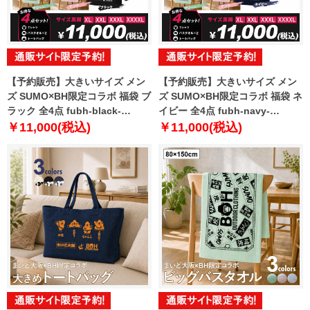
【予約販売】大きいサイズ メン
【予約販売】大きいサイズ メン
ズ SUMO×BH限定コラボ 福袋 ブ
ズ SUMO×BH限定コラボ 福袋 ネ
ラック 全4点 fubh-black-
イビー 全4点 fubh-navy-
sumo999-b【10月下旬発送予
sumo999-b【10月下旬発送予
￥11,000(税込)
￥11,000(税込)
定】
定】