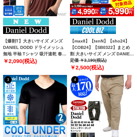
【爆割T】大きいサイズ メンズ
【max8】【tenN】【sho24】
DANIEL DODD ドライメッシュ
【COB24】【SB0322】まとめ
無地 半袖 Tシャツ 吸汗速乾 春夏
割 大きいサイズ メンズ DANIEL
新作 tjt-2602dry5 【fre】
DODD 吸汗速乾 半袖 無地 スポ
定価 ￥3,190(税込)
￥2,090(税込)
ーツ ポロシャツ azpr-009008h
￥2,500(税込)
【fre】
3
4