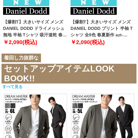
【爆割T】大きいサイズ メンズ
【爆割T】大きいサイズ メンズ
DANIEL DODD ドライメッシュ
DANIEL DODD プリント 半袖 T
無地 半袖 Tシャツ 吸汗速乾 春夏
シャツ 全8色 春夏新作 azt-
新作 tjt-2602dry5 【fre】
2602pt5 【fre】
￥2,090(税込)
￥2,090(税込)
着回し力抜群な
セットアップアイテムLOOK
BOOK!!
すべて見る