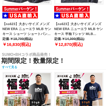
【ns623】大きいサイズ メンズ
【ns623】大きいサイズ メンズ
NEW ERA ニューエラ MLB ヤン
NEW ERA ニューエラ MLB ヤン
キース ショーツ ショートパンツ
キース 半袖 Tシャツ MLB
ハーフパンツ MLB WASHED
定価 ￥18,700(税込)
WASHED NEW YORK YANKEES
定価 ￥14,300(税込)
NEW YORK YANKEES T-SHIRT
T-SHIRT USA直輸入 60771645
￥16,830(税込)
￥12,870(税込)
USA直輸入 60771649
SUMO×BHコラボ商品発売！
期間限定！数量限定！
すべて見る