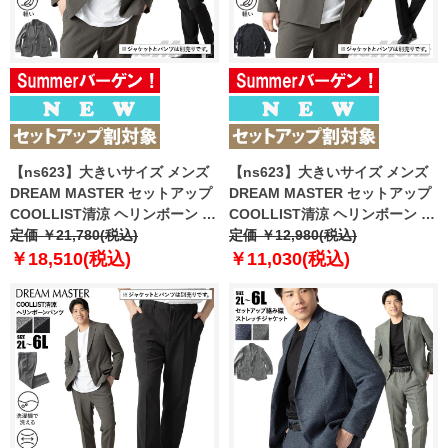
【ns623】大きいサイズ メンズ
【ns623】大きいサイズ メンズ
DREAM MASTER セットアップ
DREAM MASTER セットアップ
COOLLIST清涼 ヘリンボーン ス
COOLLIST清涼 ヘリンボーン ス
トレッチ ジャケット 軽量 ウォッ
定価 ￥21,780(税込)
トレッチ ノーカラー ジャケット
定価 ￥12,980(税込)
シャブル スマリラ 春夏新作
軽量 ウォッシャブル スマリラ 春
￥18,510(税込)
￥11,030(税込)
azs26181-sj 【fre】
夏新作 azs26181-sjn 【fre】