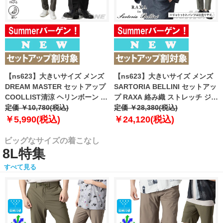
【ns623】大きいサイズ メンズ
【ns623】大きいサイズ メンズ
DREAM MASTER セットアップ
SARTORIA BELLINI セットアッ
COOLLIST清涼 ヘリンボーン ス
プ RAXA 絡み織 ストレッチ ジャ
トレッチ パンツ 軽量 ウォッシャ
定価 ￥10,780(税込)
ケット 春夏新作 tzjk-33b
定価 ￥28,380(税込)
ブル スマリラ 春夏新作
【fre】
￥5,990(税込)
￥24,120(税込)
azs26181-sp 【fre】
ビッグなサイズの着こなし
8L特集
すべて見る