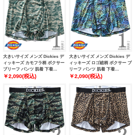
大きいサイズ メンズ Dickies デ
大きいサイズ メンズ Dickies デ
ィッキーズ カモフラ柄 ボクサー
ィッキーズ ロゴ総柄 ボクサー ブ
ブリーフ パンツ 肌着 下着
リーフ パンツ 肌着 下着
80212600
80212700
￥2,090(税込)
￥2,090(税込)