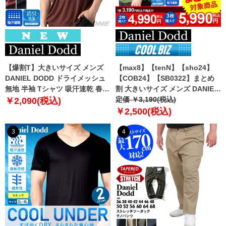
【爆割T】大きいサイズ メンズ
【max8】【tenN】【sho24】
DANIEL DODD ドライメッシュ
【COB24】【SB0322】まとめ
無地 半袖 Tシャツ 吸汗速乾 春夏
割 大きいサイズ メンズ DANIEL
新作 tjt-2602dry5 【fre】
DODD 吸汗速乾 半袖 無地 スポ
定価 ￥3,190(税込)
￥2,090(税込)
ーツ ポロシャツ azpr-009008h
￥2,500(税込)
【fre】
3
4