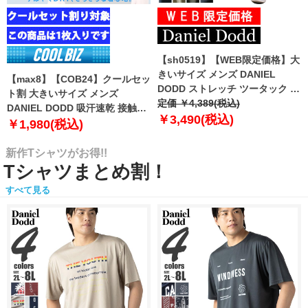
【sh0519】【WEB限定価格】大
きいサイズ メンズ DANIEL
【max8】【COB24】クールセッ
DODD ストレッチ ツータック チ
ト割 大きいサイズ メンズ
ノ パンツ チノパン テーパード
定価 ￥4,389(税込)
DANIEL DODD 吸汗速乾 接触涼
azp-210102
￥3,490(税込)
感 Vネック 半袖 クールアンダー
￥1,980(税込)
インナー 肌着 下着 1枚入り azu-
2101
新作Tシャツがお得!!
Tシャツまとめ割！
すべて見る