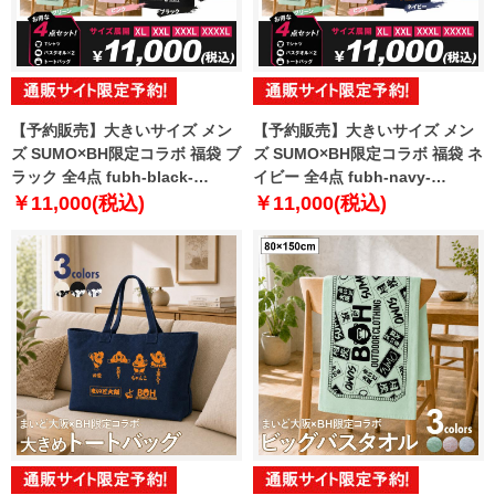
【予約販売】大きいサイズ メン
【予約販売】大きいサイズ メン
ズ SUMO×BH限定コラボ 福袋 ブ
ズ SUMO×BH限定コラボ 福袋 ネ
ラック 全4点 fubh-black-
イビー 全4点 fubh-navy-
sumo999-b【10月下旬発送予
sumo999-b【10月下旬発送予
￥11,000(税込)
￥11,000(税込)
定】
定】