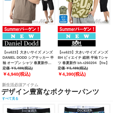
【ns623】大きいサイズ メンズ
【ns623】大きいサイズ メンズ
DANIEL DODD シアサッカー 半
BH ビィエイチ 総柄 半袖 Tシャ
袖 オープン シャツ 春夏新作
ツ 春夏新作 bh-t260204 【fre】
azsh-260213 【fre】
定価 ￥5,489(税込)
定価 ￥5,489(税込)
￥4,940(税込)
￥4,390(税込)
新生活必須アイテム
デザイン豊富なボクサーパンツ
すべて見る