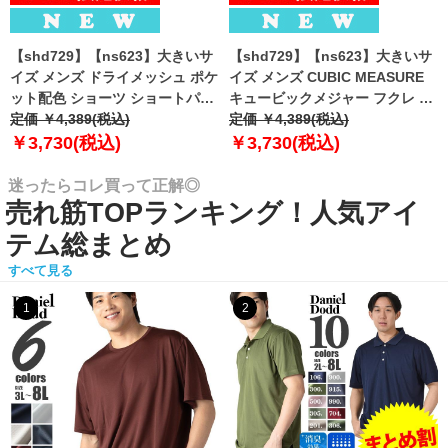
【shd729】【ns623】大きいサ
【shd729】【ns623】大きいサ
イズ メンズ ドライメッシュ ポケ
イズ メンズ CUBIC MEASURE
ット配色 ショーツ ショートパン
キュービックメジャー フクレ エ
ツ ハーフパンツ 春夏新作
定価 ￥4,389(税込)
ンボス 迷彩柄 ショーツ ショート
定価 ￥4,389(税込)
302252az 【fre】
パンツ ハーフパンツ 春夏新作
￥3,730(税込)
￥3,730(税込)
6753-384z 【fre】
迷ったらコレ買って正解◎
売れ筋TOPランキング！人気アイ
テム総まとめ
すべて見る
1
2