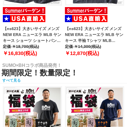
【ns623】大きいサイズ メンズ
【ns623】大きいサイズ メンズ
NEW ERA ニューエラ MLB ヤン
NEW ERA ニューエラ MLB ヤン
キース ショーツ ショートパンツ
キース 半袖 Tシャツ MLB
ハーフパンツ MLB WASHED
定価 ￥18,700(税込)
WASHED NEW YORK YANKEES
定価 ￥14,300(税込)
NEW YORK YANKEES T-SHIRT
T-SHIRT USA直輸入 60771645
￥16,830(税込)
￥12,870(税込)
USA直輸入 60771649
SUMO×BHコラボ商品発売！
期間限定！数量限定！
すべて見る