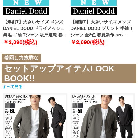
【爆割T】大きいサイズ メンズ
【爆割T】大きいサイズ メンズ
DANIEL DODD ドライメッシュ
DANIEL DODD プリント 半袖 T
無地 半袖 Tシャツ 吸汗速乾 春夏
シャツ 全8色 春夏新作 azt-
新作 tjt-2602dry5 【fre】
2602pt5 【fre】
￥2,090(税込)
￥2,090(税込)
着回し力抜群な
セットアップアイテムLOOK
BOOK!!
すべて見る