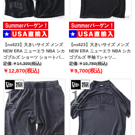
【ns623】大きいサイズ メンズ
【ns623】大きいサイズ メンズ
NEW ERA ニューエラ NBA シカ
NEW ERA ニューエラ NBA シカ
ゴブルズ ショーツ ショートパン
ゴブルズ 半袖 Tシャツ
ツ ハーフパンツ NBA CHICAGO
定価 ￥14,300(税込)
CHICAGO BULLS NBA BLACK
定価 ￥10,780(税込)
BULLS BLACK SHORTS USA直
OVERSIZED T-SHIRT USA直輸
￥12,870(税込)
￥9,700(税込)
輸入 60771533
入 60771523