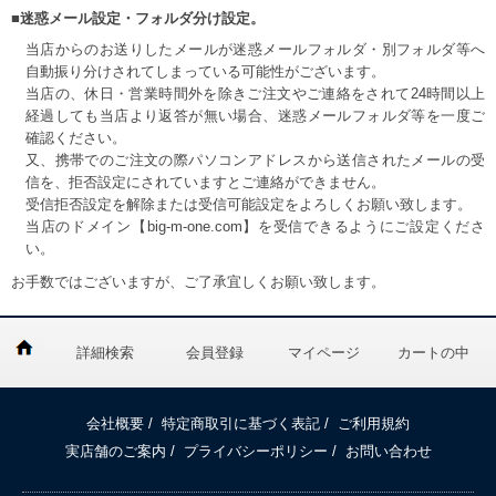
■迷惑メール設定・フォルダ分け設定。
当店からのお送りしたメールが迷惑メールフォルダ・別フォルダ等へ
自動振り分けされてしまっている可能性がございます。
当店の、休日・営業時間外を除きご注文やご連絡をされて24時間以上
経過しても当店より返答が無い場合、迷惑メールフォルダ等を一度ご
確認ください。
又、携帯でのご注文の際パソコンアドレスから送信されたメールの受
信を、拒否設定にされていますとご連絡ができません。
受信拒否設定を解除または受信可能設定をよろしくお願い致します。
当店のドメイン【big-m-one.com】を受信できるようにご設定くださ
い。
お手数ではございますが、ご了承宜しくお願い致します。
詳細検索
会員登録
マイページ
カートの中
会社概要
/
特定商取引に基づく表記
/
ご利用規約
実店舗のご案内
/
プライバシーポリシー
/
お問い合わせ