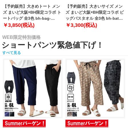
【予約販売】大きめトート メン
【予約販売】大きいサイズ メン
ズ まいど大阪×BH限定コラボ ト
ズ まいど大阪×BH限定コラボ ビ
ートバッグ 全3色 bh-bag-
ッグバスタオル 全3色 bh-bath-
sumo999【10月下旬発送予定】
sumo999【10月下旬発送予定】
￥3,850(税込)
￥3,300(税込)
WEB限定特別価格
ショートパンツ緊急値下げ！
すべて見る