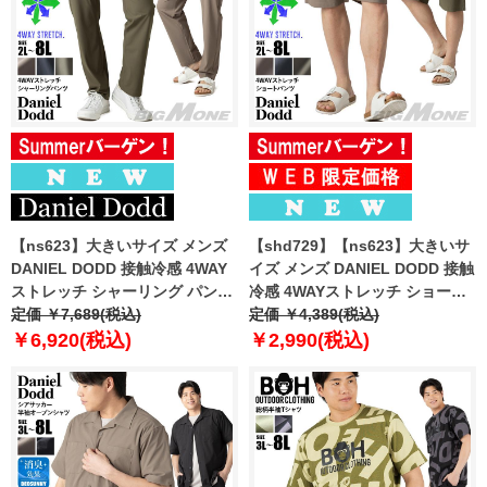
【ns623】大きいサイズ メンズ
【shd729】【ns623】大きいサ
DANIEL DODD 接触冷感 4WAY
イズ メンズ DANIEL DODD 接触
ストレッチ シャーリング パンツ
冷感 4WAYストレッチ ショーツ
春夏新作 azp260201201t
定価 ￥7,689(税込)
ショートパンツ ハーフパンツ 春
定価 ￥4,389(税込)
【fre】
夏新作 azsp-260204 【fre】
￥6,920(税込)
￥2,990(税込)