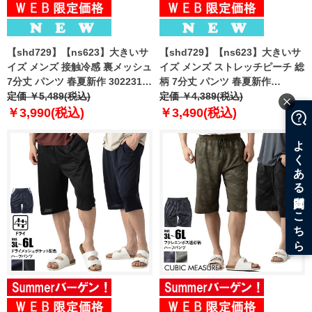
【shd729】【ns623】大きいサ
【shd729】【ns623】大きいサ
イズ メンズ 接触冷感 裏メッシュ
イズ メンズ ストレッチピーチ 総
7分丈 パンツ 春夏新作 302231az
柄 7分丈 パンツ 春夏新作
【fre】
定価 ￥5,489(税込)
302249az 【fre】
定価 ￥4,389(税込)
￥3,990(税込)
￥3,490(税込)