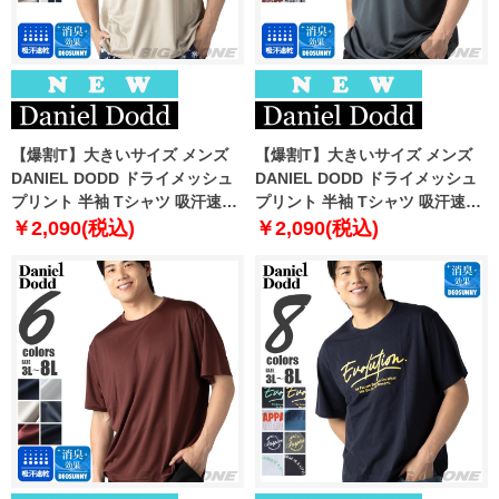
【爆割T】大きいサイズ メンズ
【爆割T】大きいサイズ メンズ
DANIEL DODD ドライメッシュ
DANIEL DODD ドライメッシュ
プリント 半袖 Tシャツ 吸汗速乾
プリント 半袖 Tシャツ 吸汗速乾
春夏新作 tjt-2602dry3 【fre】
春夏新作 tjt-2602dry4 【fre】
￥2,090(税込)
￥2,090(税込)