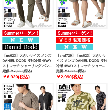
【ns623】大きいサイズ メンズ
【shd729】【ns623】大きいサ
DANIEL DODD 接触冷感 4WAY
イズ メンズ DANIEL DODD 接触
ストレッチ シャーリング パンツ
冷感 4WAYストレッチ ショーツ
春夏新作 azp260201201t
定価 ￥7,689(税込)
ショートパンツ ハーフパンツ 春
定価 ￥4,389(税込)
【fre】
夏新作 azsp-260204 【fre】
￥6,920(税込)
￥2,990(税込)