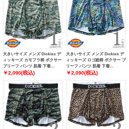
大きいサイズ メンズ Dickies デ
大きいサイズ メンズ Dickies デ
ィッキーズ カモフラ柄 ボクサー
ィッキーズ ロゴ総柄 ボクサー ブ
ブリーフ パンツ 肌着 下着
リーフ パンツ 肌着 下着
80212600
80212700
￥2,090(税込)
￥2,090(税込)