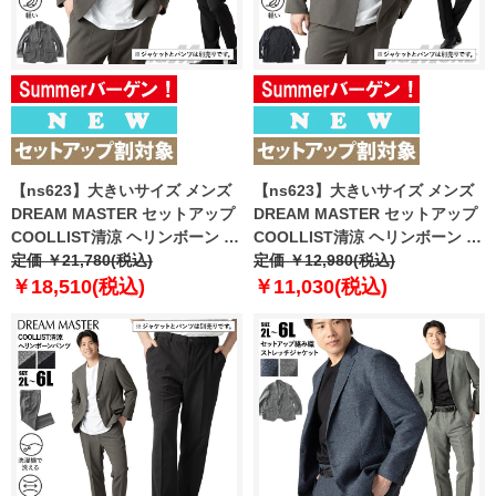
【ns623】大きいサイズ メンズ
【ns623】大きいサイズ メンズ
DREAM MASTER セットアップ
DREAM MASTER セットアップ
COOLLIST清涼 ヘリンボーン ス
COOLLIST清涼 ヘリンボーン ス
トレッチ ジャケット 軽量 ウォッ
定価 ￥21,780(税込)
トレッチ ノーカラー ジャケット
定価 ￥12,980(税込)
シャブル スマリラ 春夏新作
軽量 ウォッシャブル スマリラ 春
￥18,510(税込)
￥11,030(税込)
azs26181-sj 【fre】
夏新作 azs26181-sjn 【fre】