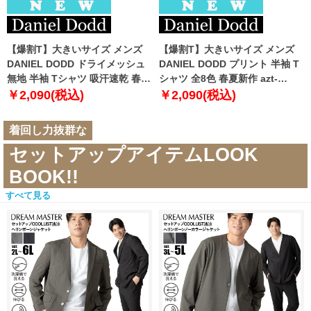
【爆割T】大きいサイズ メンズ
【爆割T】大きいサイズ メンズ
DANIEL DODD ドライメッシュ
DANIEL DODD プリント 半袖 T
無地 半袖 Tシャツ 吸汗速乾 春夏
シャツ 全8色 春夏新作 azt-
新作 tjt-2602dry5 【fre】
2602pt5 【fre】
￥2,090(税込)
￥2,090(税込)
着回し力抜群な
セットアップアイテムLOOK
BOOK!!
すべて見る