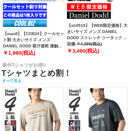
【sh0519】【WEB限定価格】大
きいサイズ メンズ DANIEL
【max8】【COB24】クールセッ
DODD ストレッチ ツータック チ
ト割 大きいサイズ メンズ
ノ パンツ チノパン テーパード
定価 ￥4,389(税込)
DANIEL DODD 吸汗速乾 接触涼
azp-210102
￥3,490(税込)
感 Vネック 半袖 クールアンダー
￥1,980(税込)
インナー 肌着 下着 1枚入り azu-
2101
新作Tシャツがお得!!
Tシャツまとめ割！
すべて見る