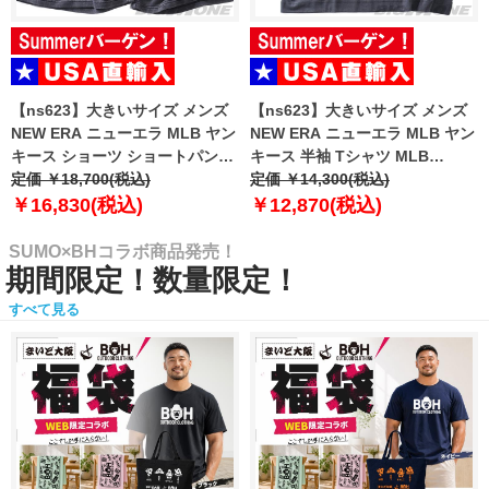
【ns623】大きいサイズ メンズ
【ns623】大きいサイズ メンズ
NEW ERA ニューエラ MLB ヤン
NEW ERA ニューエラ MLB ヤン
キース ショーツ ショートパンツ
キース 半袖 Tシャツ MLB
ハーフパンツ MLB WASHED
定価 ￥18,700(税込)
WASHED NEW YORK YANKEES
定価 ￥14,300(税込)
NEW YORK YANKEES T-SHIRT
T-SHIRT USA直輸入 60771645
￥16,830(税込)
￥12,870(税込)
USA直輸入 60771649
SUMO×BHコラボ商品発売！
期間限定！数量限定！
すべて見る