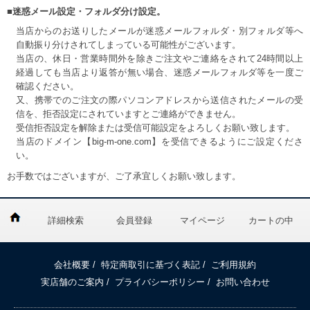
■迷惑メール設定・フォルダ分け設定。
当店からのお送りしたメールが迷惑メールフォルダ・別フォルダ等へ
自動振り分けされてしまっている可能性がございます。
当店の、休日・営業時間外を除きご注文やご連絡をされて24時間以上
経過しても当店より返答が無い場合、迷惑メールフォルダ等を一度ご
確認ください。
又、携帯でのご注文の際パソコンアドレスから送信されたメールの受
信を、拒否設定にされていますとご連絡ができません。
受信拒否設定を解除または受信可能設定をよろしくお願い致します。
当店のドメイン【big-m-one.com】を受信できるようにご設定くださ
い。
お手数ではございますが、ご了承宜しくお願い致します。
詳細検索
会員登録
マイページ
カートの中
会社概要
/
特定商取引に基づく表記
/
ご利用規約
実店舗のご案内
/
プライバシーポリシー
/
お問い合わせ