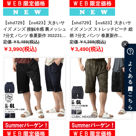
【shd729】【ns623】大きいサ
【shd729】【ns623】大きいサ
イズ メンズ 接触冷感 裏メッシュ
イズ メンズ ストレッチピーチ 総
7分丈 パンツ 春夏新作 302231az
柄 7分丈 パンツ 春夏新作
【fre】
定価 ￥5,489(税込)
302249az 【fre】
定価 ￥4,389(税込)
￥3,990(税込)
￥3,490(税込)