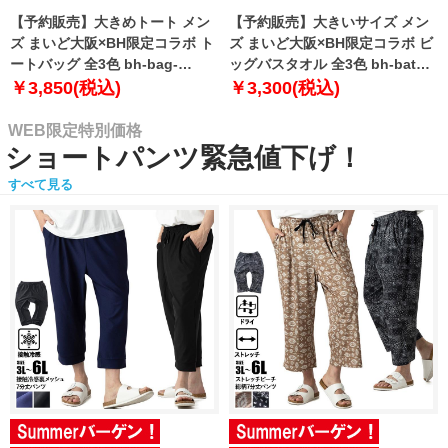
【予約販売】大きめトート メン
【予約販売】大きいサイズ メン
ズ まいど大阪×BH限定コラボ ト
ズ まいど大阪×BH限定コラボ ビ
ートバッグ 全3色 bh-bag-
ッグバスタオル 全3色 bh-bath-
sumo999【10月下旬発送予定】
sumo999【10月下旬発送予定】
￥3,850(税込)
￥3,300(税込)
WEB限定特別価格
ショートパンツ緊急値下げ！
すべて見る