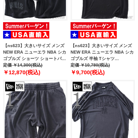
【ns623】大きいサイズ メンズ
【ns623】大きいサイズ メンズ
NEW ERA ニューエラ NBA シカ
NEW ERA ニューエラ NBA シカ
ゴブルズ ショーツ ショートパン
ゴブルズ 半袖 Tシャツ
ツ ハーフパンツ NBA CHICAGO
定価 ￥14,300(税込)
CHICAGO BULLS NBA BLACK
定価 ￥10,780(税込)
BULLS BLACK SHORTS USA直
OVERSIZED T-SHIRT USA直輸
￥12,870(税込)
￥9,700(税込)
輸入 60771533
入 60771523