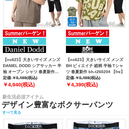
【ns623】大きいサイズ メンズ
【ns623】大きいサイズ メンズ
DANIEL DODD シアサッカー 半
BH ビィエイチ 総柄 半袖 Tシャ
袖 オープン シャツ 春夏新作
ツ 春夏新作 bh-t260204 【fre】
azsh-260213 【fre】
定価 ￥5,489(税込)
定価 ￥5,489(税込)
￥4,940(税込)
￥4,390(税込)
新生活必須アイテム
デザイン豊富なボクサーパンツ
すべて見る