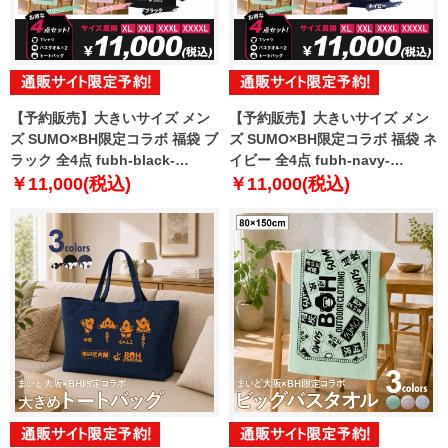
【予約販売】大きいサイズ メン
【予約販売】大きいサイズ メン
ズ SUMO×BH限定コラボ 福袋 ブ
ズ SUMO×BH限定コラボ 福袋 ネ
ラック 全4点 fubh-black-
イビー 全4点 fubh-navy-
sumo999-b【10月下旬発送予
sumo999-b【10月下旬発送予
￥11,000(税込)
￥11,000(税込)
定】
定】