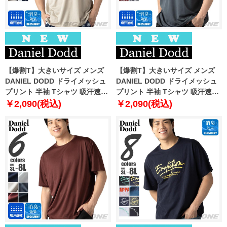
【爆割T】大きいサイズ メンズ
【爆割T】大きいサイズ メンズ
DANIEL DODD ドライメッシュ
DANIEL DODD ドライメッシュ
プリント 半袖 Tシャツ 吸汗速乾
プリント 半袖 Tシャツ 吸汗速乾
春夏新作 tjt-2602dry3 【fre】
春夏新作 tjt-2602dry4 【fre】
￥2,090(税込)
￥2,090(税込)