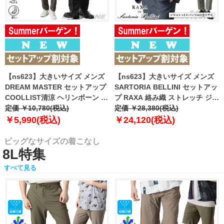
【ns623】大きいサイズ メンズ
【ns623】大きいサイズ メンズ
DREAM MASTER セットアップ
SARTORIA BELLINI セットアッ
COOLLIST清涼 ヘリンボーン ス
プ RAXA 絡み織 ストレッチ ジャ
トレッチ パンツ 軽量 ウォッシャ
定価 ￥10,780(税込)
ケット 春夏新作 tzjk-33b
定価 ￥28,380(税込)
ブル スマリラ 春夏新作
【fre】
￥5,990(税込)
￥24,120(税込)
azs26181-sp 【fre】
ビッグなサイズの着こなし
8L特集
すべて見る