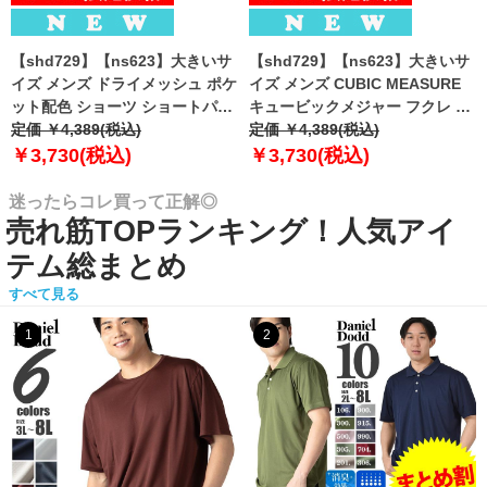
【shd729】【ns623】大きいサ
【shd729】【ns623】大きいサ
イズ メンズ ドライメッシュ ポケ
イズ メンズ CUBIC MEASURE
ット配色 ショーツ ショートパン
キュービックメジャー フクレ エ
ツ ハーフパンツ 春夏新作
定価 ￥4,389(税込)
ンボス 迷彩柄 ショーツ ショート
定価 ￥4,389(税込)
302252az 【fre】
パンツ ハーフパンツ 春夏新作
￥3,730(税込)
￥3,730(税込)
6753-384z 【fre】
迷ったらコレ買って正解◎
売れ筋TOPランキング！人気アイ
テム総まとめ
すべて見る
1
2