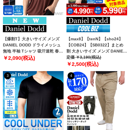
【爆割T】大きいサイズ メンズ
【max8】【tenN】【sho24】
DANIEL DODD ドライメッシュ
【COB24】【SB0322】まとめ
無地 半袖 Tシャツ 吸汗速乾 春夏
割 大きいサイズ メンズ DANIEL
新作 tjt-2602dry5 【fre】
DODD 吸汗速乾 半袖 無地 スポ
定価 ￥3,190(税込)
￥2,090(税込)
ーツ ポロシャツ azpr-009008h
￥2,500(税込)
【fre】
3
4