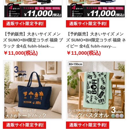
【予約販売】大きいサイズ メン
【予約販売】大きいサイズ メン
ズ SUMO×BH限定コラボ 福袋 ブ
ズ SUMO×BH限定コラボ 福袋 ネ
ラック 全4点 fubh-black-
イビー 全4点 fubh-navy-
sumo999-b【10月下旬発送予
sumo999-b【10月下旬発送予
￥11,000(税込)
￥11,000(税込)
定】
定】