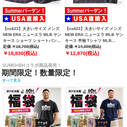
【ns623】大きいサイズ メンズ
【ns623】大きいサイズ メンズ
NEW ERA ニューエラ MLB ヤン
NEW ERA ニューエラ MLB ヤン
キース ショーツ ショートパンツ
キース 半袖 Tシャツ MLB
ハーフパンツ MLB WASHED
定価 ￥18,700(税込)
WASHED NEW YORK YANKEES
定価 ￥14,300(税込)
NEW YORK YANKEES T-SHIRT
T-SHIRT USA直輸入 60771645
￥16,830(税込)
￥12,870(税込)
USA直輸入 60771649
SUMO×BHコラボ商品発売！
期間限定！数量限定！
すべて見る