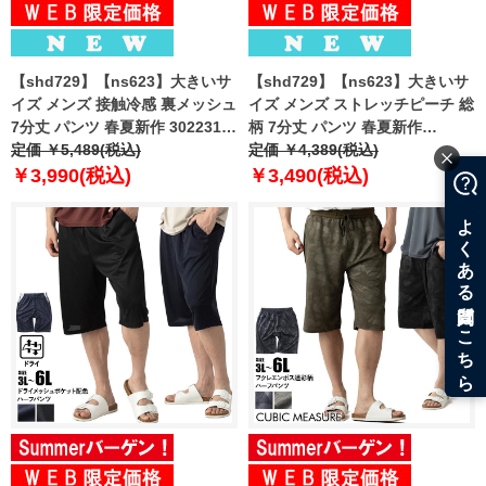
【shd729】【ns623】大きいサ
【shd729】【ns623】大きいサ
イズ メンズ 接触冷感 裏メッシュ
イズ メンズ ストレッチピーチ 総
7分丈 パンツ 春夏新作 302231az
柄 7分丈 パンツ 春夏新作
【fre】
定価 ￥5,489(税込)
302249az 【fre】
定価 ￥4,389(税込)
￥3,990(税込)
￥3,490(税込)