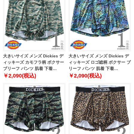
大きいサイズ メンズ Dickies デ
大きいサイズ メンズ Dickies デ
ィッキーズ カモフラ柄 ボクサー
ィッキーズ ロゴ総柄 ボクサー ブ
ブリーフ パンツ 肌着 下着
リーフ パンツ 肌着 下着
80212600
80212700
￥2,090(税込)
￥2,090(税込)