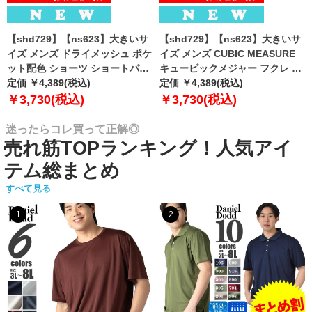
【shd729】【ns623】大きいサ
【shd729】【ns623】大きいサ
イズ メンズ ドライメッシュ ポケ
イズ メンズ CUBIC MEASURE
ット配色 ショーツ ショートパン
キュービックメジャー フクレ エ
ツ ハーフパンツ 春夏新作
定価 ￥4,389(税込)
ンボス 迷彩柄 ショーツ ショート
定価 ￥4,389(税込)
302252az 【fre】
パンツ ハーフパンツ 春夏新作
￥3,730(税込)
￥3,730(税込)
6753-384z 【fre】
迷ったらコレ買って正解◎
売れ筋TOPランキング！人気アイ
テム総まとめ
すべて見る
1
2