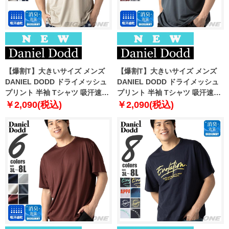
【爆割T】大きいサイズ メンズ
【爆割T】大きいサイズ メンズ
DANIEL DODD ドライメッシュ
DANIEL DODD ドライメッシュ
プリント 半袖 Tシャツ 吸汗速乾
プリント 半袖 Tシャツ 吸汗速乾
春夏新作 tjt-2602dry3 【fre】
春夏新作 tjt-2602dry4 【fre】
￥2,090(税込)
￥2,090(税込)