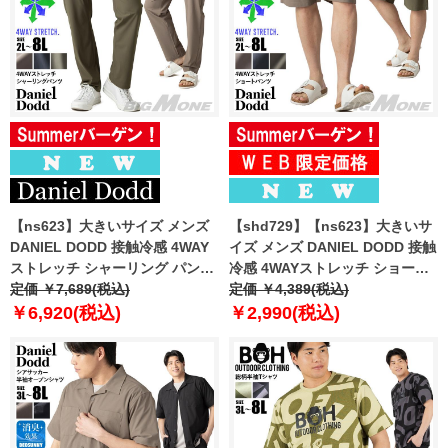
【ns623】大きいサイズ メンズ
【shd729】【ns623】大きいサ
DANIEL DODD 接触冷感 4WAY
イズ メンズ DANIEL DODD 接触
ストレッチ シャーリング パンツ
冷感 4WAYストレッチ ショーツ
春夏新作 azp260201201t
定価 ￥7,689(税込)
ショートパンツ ハーフパンツ 春
定価 ￥4,389(税込)
【fre】
夏新作 azsp-260204 【fre】
￥6,920(税込)
￥2,990(税込)