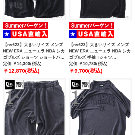
【ns623】大きいサイズ メンズ
【ns623】大きいサイズ メンズ
NEW ERA ニューエラ NBA シカ
NEW ERA ニューエラ NBA シカ
ゴブルズ ショーツ ショートパン
ゴブルズ 半袖 Tシャツ
ツ ハーフパンツ NBA CHICAGO
定価 ￥14,300(税込)
CHICAGO BULLS NBA BLACK
定価 ￥10,780(税込)
BULLS BLACK SHORTS USA直
OVERSIZED T-SHIRT USA直輸
￥12,870(税込)
￥9,700(税込)
輸入 60771533
入 60771523