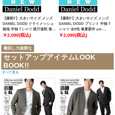
【爆割T】大きいサイズ メンズ
【爆割T】大きいサイズ メンズ
DANIEL DODD ドライメッシュ
DANIEL DODD プリント 半袖 T
無地 半袖 Tシャツ 吸汗速乾 春夏
シャツ 全8色 春夏新作 azt-
新作 tjt-2602dry5 【fre】
2602pt5 【fre】
￥2,090(税込)
￥2,090(税込)
着回し力抜群な
セットアップアイテムLOOK
BOOK!!
すべて見る