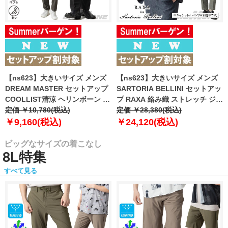
【ns623】大きいサイズ メンズ
【ns623】大きいサイズ メンズ
DREAM MASTER セットアップ
SARTORIA BELLINI セットアッ
COOLLIST清涼 ヘリンボーン ス
プ RAXA 絡み織 ストレッチ ジャ
トレッチ パンツ 軽量 ウォッシャ
定価 ￥10,780(税込)
ケット 春夏新作 tzjk-33b
定価 ￥28,380(税込)
ブル スマリラ 春夏新作
【fre】
￥9,160(税込)
￥24,120(税込)
azs26181-sp 【fre】
ビッグなサイズの着こなし
8L特集
すべて見る