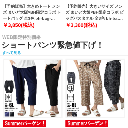
【予約販売】大きめトート メン
【予約販売】大きいサイズ メン
ズ まいど大阪×BH限定コラボ ト
ズ まいど大阪×BH限定コラボ ビ
ートバッグ 全3色 bh-bag-
ッグバスタオル 全3色 bh-bath-
sumo999【10月下旬発送予定】
sumo999【10月下旬発送予定】
￥3,850(税込)
￥3,300(税込)
WEB限定特別価格
ショートパンツ緊急値下げ！
すべて見る