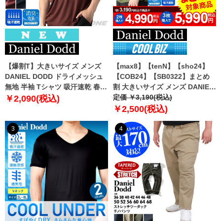
【爆割T】大きいサイズ メンズ
【max8】【tenN】【sho24】
DANIEL DODD ドライメッシュ
【COB24】【SB0322】まとめ
無地 半袖 Tシャツ 吸汗速乾 春夏
割 大きいサイズ メンズ DANIEL
新作 tjt-2602dry5 【fre】
DODD 吸汗速乾 半袖 無地 スポ
定価 ￥3,190(税込)
￥2,090(税込)
ーツ ポロシャツ azpr-009008h
￥2,500(税込)
【fre】
3
4