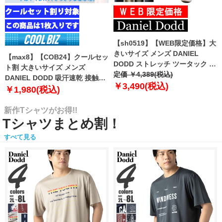
【sh0519】【WEB限定価格】大
きいサイズ メンズ DANIEL
【max8】【COB24】クールセッ
DODD ストレッチ ツータック チ
ト割 大きいサイズ メンズ
ノ パンツ チノパン テーパード
定価 ￥4,389(税込)
DANIEL DODD 吸汗速乾 接触涼
azp-210102
￥3,490(税込)
感 Vネック 半袖 クールアンダー
￥1,980(税込)
インナー 肌着 下着 1枚入り azu-
2101
新作Tシャツがお得!!
Tシャツまとめ割！
すべて見る