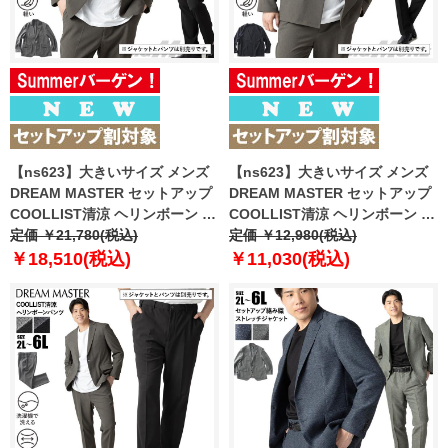
【ns623】大きいサイズ メンズ
【ns623】大きいサイズ メンズ
DREAM MASTER セットアップ
DREAM MASTER セットアップ
COOLLIST清涼 ヘリンボーン ス
COOLLIST清涼 ヘリンボーン ス
トレッチ ジャケット 軽量 ウォッ
定価 ￥21,780(税込)
トレッチ ノーカラー ジャケット
定価 ￥12,980(税込)
シャブル スマリラ 春夏新作
軽量 ウォッシャブル スマリラ 春
￥18,510(税込)
￥11,030(税込)
azs26181-sj 【fre】
夏新作 azs26181-sjn 【fre】