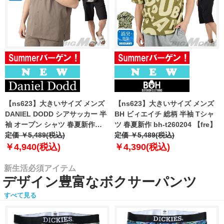
【ns623】大きいサイズ メンズ
【ns623】大きいサイズ メンズ
DANIEL DODD シアサッカー 半
BH ビィエイチ 総柄 半袖 Tシャ
袖 オープン シャツ 春夏新作
ツ 春夏新作 bh-t260204 【fre】
azsh-260213 【fre】
定価 ￥5,489(税込)
定価 ￥5,489(税込)
￥4,940(税込)
￥4,390(税込)
新生活必須アイテム
デザイン豊富なボクサーパンツ
すべて見る