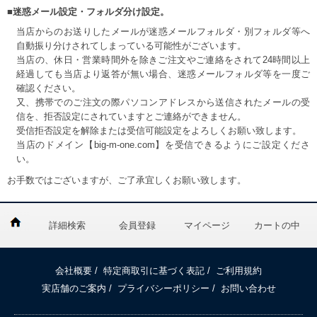
■迷惑メール設定・フォルダ分け設定。
当店からのお送りしたメールが迷惑メールフォルダ・別フォルダ等へ
自動振り分けされてしまっている可能性がございます。
当店の、休日・営業時間外を除きご注文やご連絡をされて24時間以上
経過しても当店より返答が無い場合、迷惑メールフォルダ等を一度ご
確認ください。
又、携帯でのご注文の際パソコンアドレスから送信されたメールの受
信を、拒否設定にされていますとご連絡ができません。
受信拒否設定を解除または受信可能設定をよろしくお願い致します。
当店のドメイン【big-m-one.com】を受信できるようにご設定くださ
い。
お手数ではございますが、ご了承宜しくお願い致します。
詳細検索
会員登録
マイページ
カートの中
会社概要
/
特定商取引に基づく表記
/
ご利用規約
実店舗のご案内
/
プライバシーポリシー
/
お問い合わせ