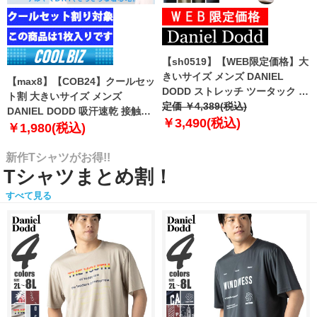
【sh0519】【WEB限定価格】大
きいサイズ メンズ DANIEL
【max8】【COB24】クールセッ
DODD ストレッチ ツータック チ
ト割 大きいサイズ メンズ
ノ パンツ チノパン テーパード
定価 ￥4,389(税込)
DANIEL DODD 吸汗速乾 接触涼
azp-210102
￥3,490(税込)
感 Vネック 半袖 クールアンダー
￥1,980(税込)
インナー 肌着 下着 1枚入り azu-
2101
新作Tシャツがお得!!
Tシャツまとめ割！
すべて見る