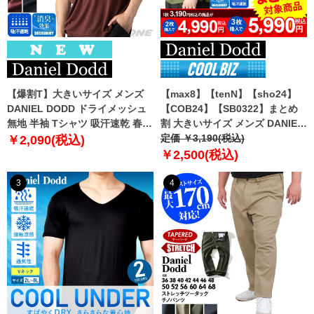
【爆割T】大きいサイズ メンズ
【max8】【tenN】【sho24】
DANIEL DODD ドライメッシュ
【COB24】【SB0322】まとめ
無地 半袖 Tシャツ 吸汗速乾 春夏
割 大きいサイズ メンズ DANIEL
新作 tjt-2602dry5 【fre】
DODD 吸汗速乾 半袖 無地 スポ
定価 ￥3,190(税込)
￥2,090(税込)
ーツ ポロシャツ azpr-009008h
￥2,500(税込)
【fre】
3
4