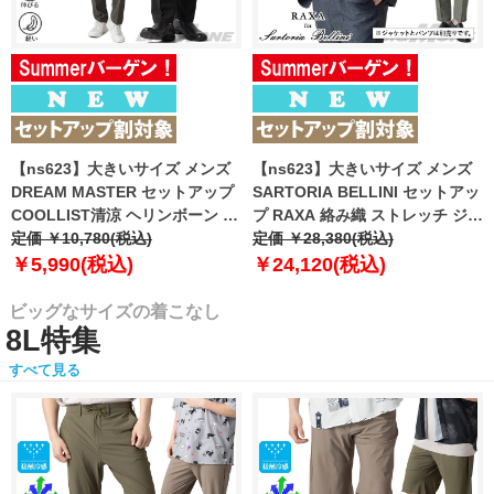
【ns623】大きいサイズ メンズ
【ns623】大きいサイズ メンズ
DREAM MASTER セットアップ
SARTORIA BELLINI セットアッ
COOLLIST清涼 ヘリンボーン ス
プ RAXA 絡み織 ストレッチ ジャ
トレッチ パンツ 軽量 ウォッシャ
定価 ￥10,780(税込)
ケット 春夏新作 tzjk-33b
定価 ￥28,380(税込)
ブル スマリラ 春夏新作
【fre】
￥5,990(税込)
￥24,120(税込)
azs26181-sp 【fre】
ビッグなサイズの着こなし
8L特集
すべて見る