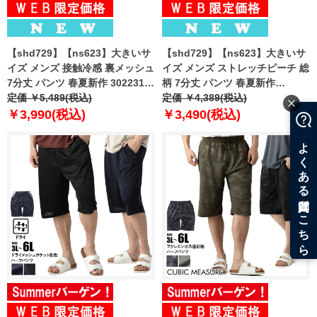
【shd729】【ns623】大きいサ
【shd729】【ns623】大きいサ
イズ メンズ 接触冷感 裏メッシュ
イズ メンズ ストレッチピーチ 総
7分丈 パンツ 春夏新作 302231az
柄 7分丈 パンツ 春夏新作
【fre】
定価 ￥5,489(税込)
302249az 【fre】
定価 ￥4,389(税込)
￥3,990(税込)
￥3,490(税込)