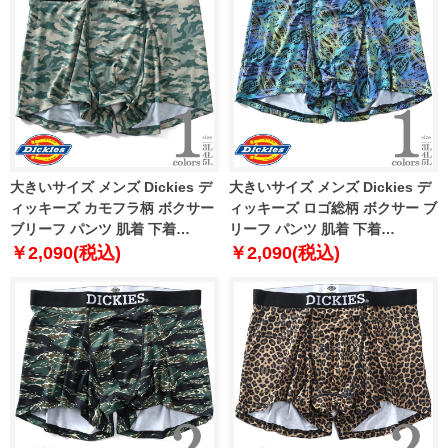
大きいサイズ メンズ Dickies デ
大きいサイズ メンズ Dickies デ
ィッキーズ カモフラ柄 ボクサー
ィッキーズ ロゴ総柄 ボクサー ブ
ブリーフ パンツ 肌着 下着
リーフ パンツ 肌着 下着
80212600
80212700
￥2,090(税込)
￥2,090(税込)