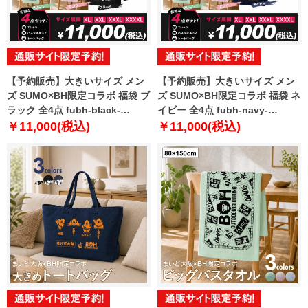
【予約販売】大きいサイズ メン
【予約販売】大きいサイズ メン
ズ SUMO×BH限定コラボ 福袋 ブ
ズ SUMO×BH限定コラボ 福袋 ネ
ラック 全4点 fubh-black-
イビー 全4点 fubh-navy-
sumo999-b【10月下旬発送予
sumo999-b【10月下旬発送予
￥11,000(税込)
￥11,000(税込)
定】
定】