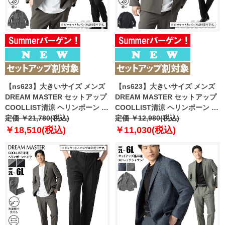
【ns623】大きいサイズ メンズ
【ns623】大きいサイズ メンズ
DREAM MASTER セットアップ
DREAM MASTER セットアップ
COOLLIST清涼 ヘリンボーン ス
COOLLIST清涼 ヘリンボーン ス
トレッチ ジャケット 軽量 ウォッ
定価 ￥21,780(税込)
トレッチ ノーカラー ジャケット
定価 ￥12,980(税込)
シャブル スマリラ 春夏新作
軽量 ウォッシャブル スマリラ 春
￥18,510(税込)
￥11,030(税込)
azs26181-sj 【fre】
夏新作 azs26181-sjn 【fre】