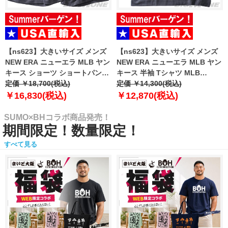
【ns623】大きいサイズ メンズ
【ns623】大きいサイズ メンズ
NEW ERA ニューエラ MLB ヤン
NEW ERA ニューエラ MLB ヤン
キース ショーツ ショートパンツ
キース 半袖 Tシャツ MLB
ハーフパンツ MLB WASHED
定価 ￥18,700(税込)
WASHED NEW YORK YANKEES
定価 ￥14,300(税込)
NEW YORK YANKEES T-SHIRT
T-SHIRT USA直輸入 60771645
￥16,830(税込)
￥12,870(税込)
USA直輸入 60771649
SUMO×BHコラボ商品発売！
期間限定！数量限定！
すべて見る