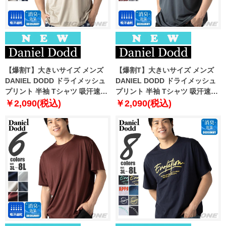
【爆割T】大きいサイズ メンズ
【爆割T】大きいサイズ メンズ
DANIEL DODD ドライメッシュ
DANIEL DODD ドライメッシュ
プリント 半袖 Tシャツ 吸汗速乾
プリント 半袖 Tシャツ 吸汗速乾
春夏新作 tjt-2602dry3 【fre】
春夏新作 tjt-2602dry4 【fre】
￥2,090(税込)
￥2,090(税込)