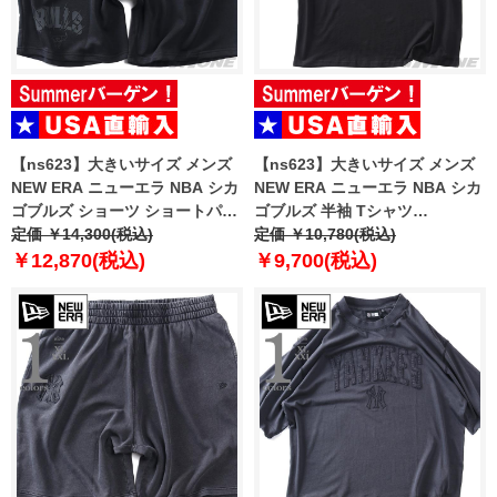
【ns623】大きいサイズ メンズ
【ns623】大きいサイズ メンズ
NEW ERA ニューエラ NBA シカ
NEW ERA ニューエラ NBA シカ
ゴブルズ ショーツ ショートパン
ゴブルズ 半袖 Tシャツ
ツ ハーフパンツ NBA CHICAGO
定価 ￥14,300(税込)
CHICAGO BULLS NBA BLACK
定価 ￥10,780(税込)
BULLS BLACK SHORTS USA直
OVERSIZED T-SHIRT USA直輸
￥12,870(税込)
￥9,700(税込)
輸入 60771533
入 60771523