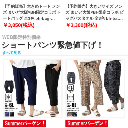
【予約販売】大きめトート メン
【予約販売】大きいサイズ メン
ズ まいど大阪×BH限定コラボ ト
ズ まいど大阪×BH限定コラボ ビ
ートバッグ 全3色 bh-bag-
ッグバスタオル 全3色 bh-bath-
sumo999【10月下旬発送予定】
sumo999【10月下旬発送予定】
￥3,850(税込)
￥3,300(税込)
WEB限定特別価格
ショートパンツ緊急値下げ！
すべて見る