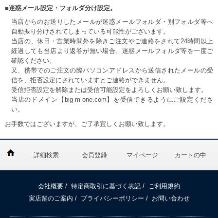
■迷惑メール設定・フォルダ分け設定。
当店からのお送りしたメールが迷惑メールフォルダ・別フォルダ等へ
自動振り分けされてしまっている可能性がございます。
当店の、休日・営業時間外を除きご注文やご連絡をされて24時間以上
経過しても当店より返答が無い場合、迷惑メールフォルダ等を一度ご
確認ください。
又、携帯でのご注文の際パソコンアドレスから送信されたメールの受
信を、拒否設定にされていますとご連絡ができません。
受信拒否設定を解除または受信可能設定をよろしくお願い致します。
当店のドメイン【big-m-one.com】を受信できるようにご設定くださ
い。
お手数ではございますが、ご了承宜しくお願い致します。
詳細検索
会員登録
マイページ
カートの中
会社概要
/
特定商取引に基づく表記
/
ご利用規約
実店舗のご案内
/
プライバシーポリシー
/
お問い合わせ