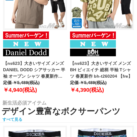
【ns623】大きいサイズ メンズ
【ns623】大きいサイズ メンズ
DANIEL DODD シアサッカー 半
BH ビィエイチ 総柄 半袖 Tシャ
袖 オープン シャツ 春夏新作
ツ 春夏新作 bh-t260204 【fre】
azsh-260213 【fre】
定価 ￥5,489(税込)
定価 ￥5,489(税込)
￥4,940(税込)
￥4,390(税込)
新生活必須アイテム
デザイン豊富なボクサーパンツ
すべて見る