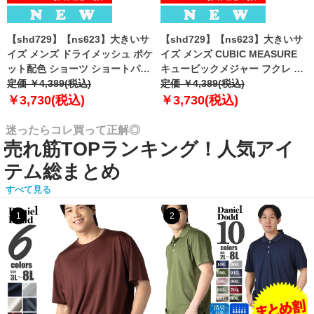
【shd729】【ns623】大きいサ
【shd729】【ns623】大きいサ
イズ メンズ ドライメッシュ ポケ
イズ メンズ CUBIC MEASURE
ット配色 ショーツ ショートパン
キュービックメジャー フクレ エ
ツ ハーフパンツ 春夏新作
定価 ￥4,389(税込)
ンボス 迷彩柄 ショーツ ショート
定価 ￥4,389(税込)
302252az 【fre】
パンツ ハーフパンツ 春夏新作
￥3,730(税込)
￥3,730(税込)
6753-384z 【fre】
迷ったらコレ買って正解◎
売れ筋TOPランキング！人気アイ
テム総まとめ
すべて見る
1
2