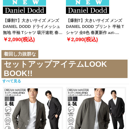
【爆割T】大きいサイズ メンズ
【爆割T】大きいサイズ メンズ
DANIEL DODD ドライメッシュ
DANIEL DODD プリント 半袖 T
無地 半袖 Tシャツ 吸汗速乾 春夏
シャツ 全8色 春夏新作 azt-
新作 tjt-2602dry5 【fre】
2602pt5 【fre】
￥2,090(税込)
￥2,090(税込)
着回し力抜群な
セットアップアイテムLOOK
BOOK!!
すべて見る