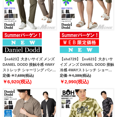
【ns623】大きいサイズ メンズ
【shd729】【ns623】大きいサ
DANIEL DODD 接触冷感 4WAY
イズ メンズ DANIEL DODD 接触
ストレッチ シャーリング パンツ
冷感 4WAYストレッチ ショーツ
春夏新作 azp260201201t
定価 ￥7,689(税込)
ショートパンツ ハーフパンツ 春
定価 ￥4,389(税込)
【fre】
夏新作 azsp-260204 【fre】
￥6,920(税込)
￥2,990(税込)